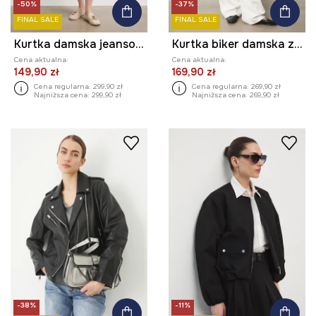
-50%
-37%
FINAL SALE
FINAL SALE
Kurtka damska jeansowa
Kurtka biker damska z imitacji skóry
Cena aktualna:
Cena aktualna:
149,90 zł
169,90 zł
Cena regularna:
299,90 zł
Cena regularna:
269,90 zł
Najniższa cena:
299,90 zł
Najniższa cena:
269,90 zł
-38%
-11%