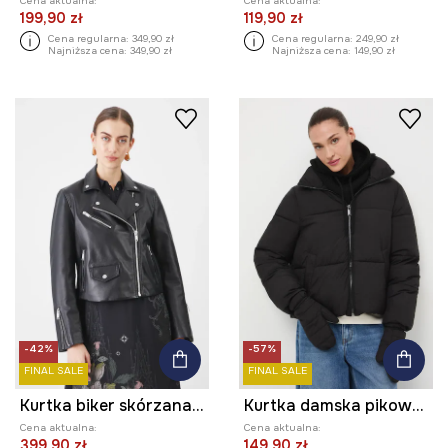
Cena aktualna:
Cena aktualna:
199,90 zł
119,90 zł
Cena regularna:
349,90 zł
Cena regularna:
249,90 zł
Najniższa cena:
349,90 zł
Najniższa cena:
149,90 zł
-42%
-57%
FINAL SALE
FINAL SALE
Kurtka biker skórzana kolor czarny
Kurtka damska pikowana z rękawiczkami
Cena aktualna:
Cena aktualna:
399,90 zł
149,90 zł