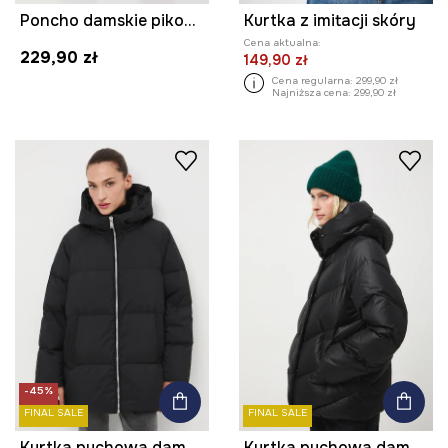
Poncho damskie pikowane
Kurtka z imitacji skóry
Cena aktualna:
229,90 zł
149,90 zł
Cena regularna:
299,90 zł
Najniższa cena:
299,90 zł
-45%
FINAL SALE
FINAL SALE
Kurtka puchowa damska pikowana
Kurtka puchowa damska pikowana