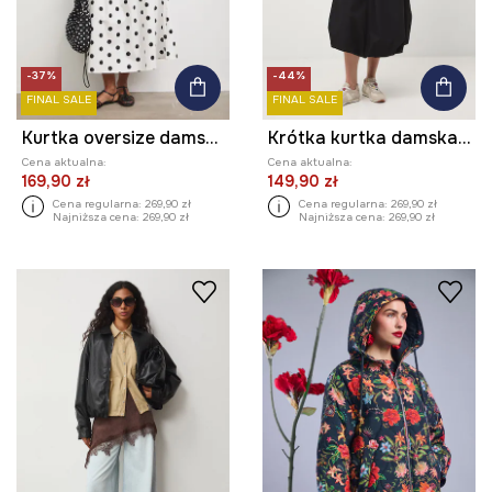
-37%
-44%
FINAL SALE
FINAL SALE
Kurtka oversize damska z lyocellem
Krótka kurtka damska z bawełną
Cena aktualna:
Cena aktualna:
169,90 zł
149,90 zł
Cena regularna:
269,90 zł
Cena regularna:
269,90 zł
Najniższa cena:
269,90 zł
Najniższa cena:
269,90 zł