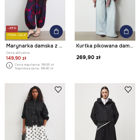
-25%
FINAL SALE
Marynarka damska z wiskozą
Kurtka pikowana damska
Cena aktualna:
269,90 zł
149,90 zł
Cena regularna:
199,90 zł
Najniższa cena:
199,90 zł