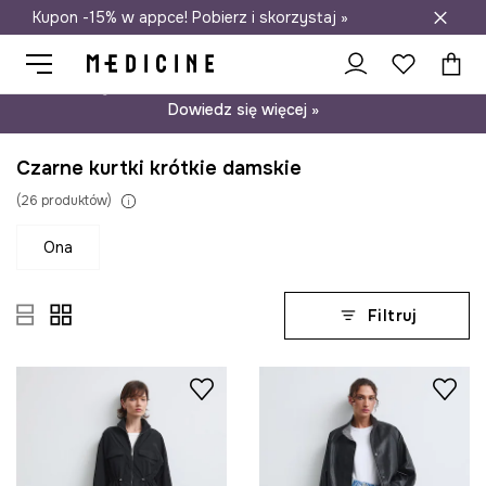
Kupon -15% w appce! Pobierz i skorzystaj »
Darmowa dostawa do salonów
Psst… mamy dla Ciebie kupon -15% na modele nieprzecenione.
Dowiedz się więcej »
Czarne kurtki krótkie damskie
(
26
produktów
)
ona
Filtruj