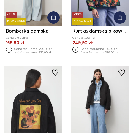
-39%
-30%
FINAL SALE
FINAL SALE
Bomberka damska
Kurtka damska pikowana wzorzysta
Cena aktualna:
Cena aktualna:
169,90 zł
249,90 zł
Cena regularna:
279,90 zł
Cena regularna:
359,90 zł
Najniższa cena:
279,90 zł
Najniższa cena:
359,90 zł