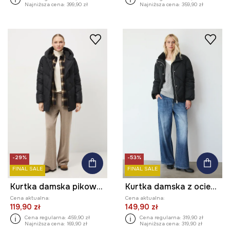
Najniższa cena:
399,90 zł
Najniższa cena:
359,90 zł
-29%
-53%
FINAL SALE
FINAL SALE
Kurtka damska pikowana z ociepleniem DuPont Sorona
Kurtka damska z ociepleniem DuPont™ Sorona®
Cena aktualna:
Cena aktualna:
119,90 zł
149,90 zł
Cena regularna:
459,90 zł
Cena regularna:
319,90 zł
Najniższa cena:
169,90 zł
Najniższa cena:
319,90 zł