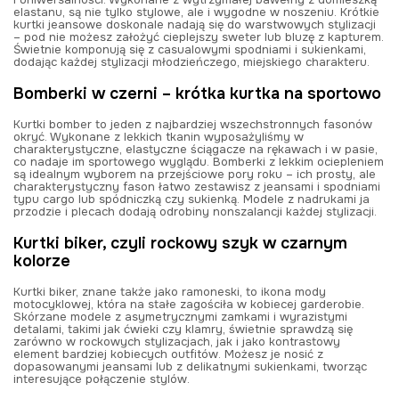
elastanu, są nie tylko stylowe, ale i wygodne w noszeniu. Krótkie
kurtki jeansowe doskonale nadają się do warstwowych stylizacji
– pod nie możesz założyć cieplejszy sweter lub bluzę z kapturem.
Świetnie komponują się z casualowymi spodniami i sukienkami,
dodając każdej stylizacji młodzieńczego, miejskiego charakteru.
Bomberki w czerni – krótka kurtka na sportowo
Kurtki bomber to jeden z najbardziej wszechstronnych fasonów
okryć. Wykonane z lekkich tkanin wyposażyliśmy w
charakterystyczne, elastyczne ściągacze na rękawach i w pasie,
co nadaje im sportowego wyglądu. Bomberki z lekkim ociepleniem
są idealnym wyborem na przejściowe pory roku – ich prosty, ale
charakterystyczny fason łatwo zestawisz z jeansami i spodniami
typu cargo lub spódniczką czy sukienką. Modele z nadrukami ja
przodzie i plecach dodają odrobiny nonszalancji każdej stylizacji.
Kurtki biker, czyli rockowy szyk w czarnym
kolorze
Kurtki biker, znane także jako ramoneski, to ikona mody
motocyklowej, która na stałe zagościła w kobiecej garderobie.
Skórzane modele z asymetrycznymi zamkami i wyrazistymi
detalami, takimi jak ćwieki czy klamry, świetnie sprawdzą się
zarówno w rockowych stylizacjach, jak i jako kontrastowy
element bardziej kobiecych outfitów. Możesz je nosić z
dopasowanymi jeansami lub z delikatnymi sukienkami, tworząc
interesujące połączenie stylów.