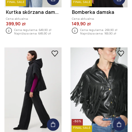
FINAL SALE
FINAL SALE
Kurtka skórzana damska biker kolor czarny
Bomberka damska
Cena aktualna:
Cena aktualna:
399,90 zł
149,90 zł
Cena regularna:
649,90 zł
Cena regularna:
269,90 zł
Najniższa cena:
649,90 zł
Najniższa cena:
169,90 zł
-50%
FINAL SALE