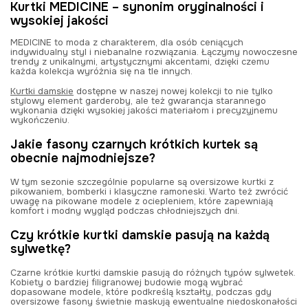
Kurtki MEDICINE – synonim oryginalności i
wysokiej jakości
MEDICINE to moda z charakterem, dla osób ceniących
indywidualny styl i niebanalne rozwiązania. Łączymy nowoczesne
trendy z unikalnymi, artystycznymi akcentami, dzięki czemu
każda kolekcja wyróżnia się na tle innych.
Kurtki damskie
dostępne w naszej nowej kolekcji to nie tylko
stylowy element garderoby, ale też gwarancja starannego
wykonania dzięki wysokiej jakości materiałom i precyzyjnemu
wykończeniu.
Jakie fasony czarnych krótkich kurtek są
obecnie najmodniejsze?
W tym sezonie szczególnie popularne są oversizowe kurtki z
pikowaniem, bomberki i klasyczne ramoneski. Warto też zwrócić
uwagę na pikowane modele z ociepleniem, które zapewniają
komfort i modny wygląd podczas chłodniejszych dni.
Czy krótkie kurtki damskie pasują na każdą
sylwetkę?
Czarne krótkie kurtki damskie pasują do różnych typów sylwetek.
Kobiety o bardziej filigranowej budowie mogą wybrać
dopasowane modele, które podkreślą kształty, podczas gdy
oversizowe fasony świetnie maskują ewentualne niedoskonałości