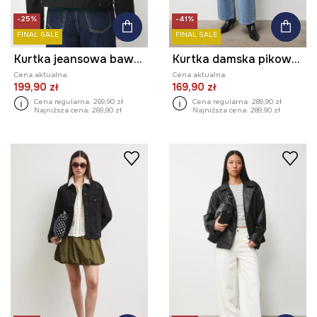
-25%
-41%
FINAL SALE
FINAL SALE
Kurtka jeansowa bawełniana z okazji Dnia Kota
Kurtka damska pikowana
Cena aktualna:
Cena aktualna:
199,90 zł
169,90 zł
Cena regularna:
269,90 zł
Cena regularna:
289,90 zł
Najniższa cena:
269,90 zł
Najniższa cena:
289,90 zł