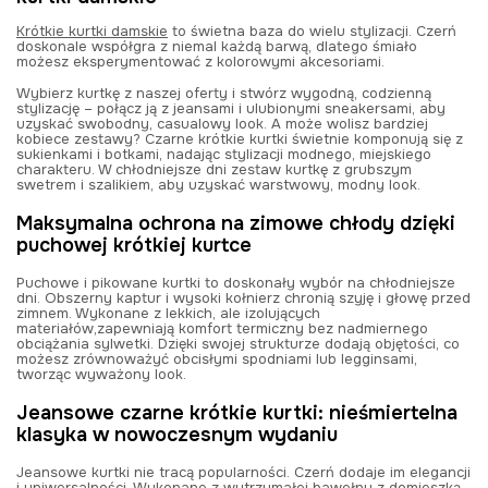
Krótkie kurtki damskie
to świetna baza do wielu stylizacji. Czerń
doskonale współgra z niemal każdą barwą, dlatego śmiało
możesz eksperymentować z kolorowymi akcesoriami.
Wybierz kurtkę z naszej oferty i stwórz wygodną, codzienną
stylizację – połącz ją z jeansami i ulubionymi sneakersami, aby
uzyskać swobodny, casualowy look. A może wolisz bardziej
kobiece zestawy? Czarne krótkie kurtki świetnie komponują się z
sukienkami i botkami, nadając stylizacji modnego, miejskiego
charakteru. W chłodniejsze dni zestaw kurtkę z grubszym
swetrem i szalikiem, aby uzyskać warstwowy, modny look.
Maksymalna ochrona na zimowe chłody dzięki
puchowej krótkiej kurtce
Puchowe i pikowane kurtki to doskonały wybór na chłodniejsze
dni. Obszerny kaptur i wysoki kołnierz chronią szyję i głowę przed
zimnem. Wykonane z lekkich, ale izolujących
materiałów,zapewniają komfort termiczny bez nadmiernego
obciążania sylwetki. Dzięki swojej strukturze dodają objętości, co
możesz zrównoważyć obcisłymi spodniami lub legginsami,
tworząc wyważony look.
Jeansowe czarne krótkie kurtki: nieśmiertelna
klasyka w nowoczesnym wydaniu
Jeansowe kurtki nie tracą popularności. Czerń dodaje im elegancji
i uniwersalności. Wykonane z wytrzymałej bawełny z domieszką