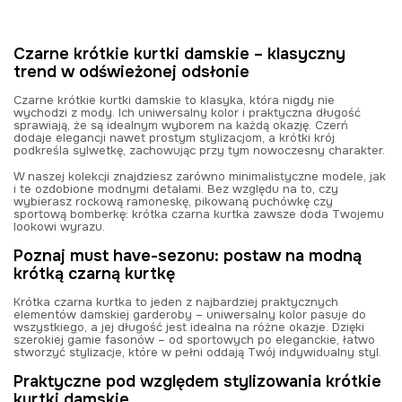
Czarne krótkie kurtki damskie – klasyczny
trend w odświeżonej odsłonie
Czarne krótkie kurtki damskie to klasyka, która nigdy nie
wychodzi z mody. Ich uniwersalny kolor i praktyczna długość
sprawiają, że są idealnym wyborem na każdą okazję. Czerń
dodaje elegancji nawet prostym stylizacjom, a krótki krój
podkreśla sylwetkę, zachowując przy tym nowoczesny charakter.
W naszej kolekcji znajdziesz zarówno minimalistyczne modele, jak
i te ozdobione modnymi detalami. Bez względu na to, czy
wybierasz rockową ramoneskę, pikowaną puchówkę czy
sportową bomberkę: krótka czarna kurtka zawsze doda Twojemu
lookowi wyrazu.
Poznaj must have-sezonu: postaw na modną
krótką czarną kurtkę
Krótka czarna kurtka to jeden z najbardziej praktycznych
elementów damskiej garderoby – uniwersalny kolor pasuje do
wszystkiego, a jej długość jest idealna na różne okazje. Dzięki
szerokiej gamie fasonów – od sportowych po eleganckie, łatwo
stworzyć stylizacje, które w pełni oddają Twój indywidualny styl.
Praktyczne pod względem stylizowania krótkie
kurtki damskie