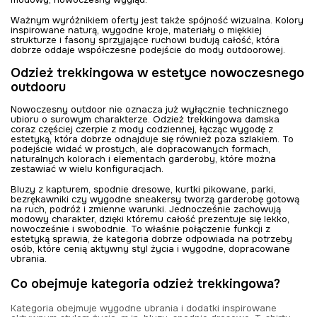
Ważnym wyróżnikiem oferty jest także spójność wizualna. Kolory
inspirowane naturą, wygodne kroje, materiały o miękkiej
strukturze i fasony sprzyjające ruchowi budują całość, która
dobrze oddaje współczesne podejście do mody outdoorowej.
Odzież trekkingowa w estetyce nowoczesnego
outdooru
Nowoczesny outdoor nie oznacza już wyłącznie technicznego
ubioru o surowym charakterze. Odzież trekkingowa damska
coraz częściej czerpie z mody codziennej, łącząc wygodę z
estetyką, która dobrze odnajduje się również poza szlakiem. To
podejście widać w prostych, ale dopracowanych formach,
naturalnych kolorach i elementach garderoby, które można
zestawiać w wielu konfiguracjach.
Bluzy z kapturem, spodnie dresowe, kurtki pikowane, parki,
bezrękawniki czy wygodne sneakersy tworzą garderobę gotową
na ruch, podróż i zmienne warunki. Jednocześnie zachowują
modowy charakter, dzięki któremu całość prezentuje się lekko,
nowocześnie i swobodnie. To właśnie połączenie funkcji z
estetyką sprawia, że kategoria dobrze odpowiada na potrzeby
osób, które cenią aktywny styl życia i wygodne, dopracowane
ubrania.
Co obejmuje kategoria odzież trekkingowa?
Kategoria obejmuje wygodne ubrania i dodatki inspirowane