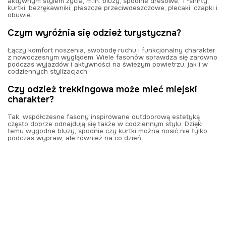
aktywnym stylem życia, m.in. bluzy, spodnie dresowe, T-shirty,
kurtki, bezrękawniki, płaszcze przeciwdeszczowe, plecaki, czapki i
obuwie.
Czym wyróżnia się odzież turystyczna?
Łączy komfort noszenia, swobodę ruchu i funkcjonalny charakter
z nowoczesnym wyglądem. Wiele fasonów sprawdza się zarówno
podczas wyjazdów i aktywności na świeżym powietrzu, jak i w
codziennych stylizacjach.
Czy odzież trekkingowa może mieć miejski
charakter?
Tak, współczesne fasony inspirowane outdoorową estetyką
często dobrze odnajdują się także w codziennym stylu. Dzięki
temu wygodne bluzy, spodnie czy kurtki można nosić nie tylko
podczas wypraw, ale również na co dzień.