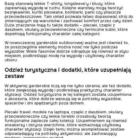
Bazę stanowią lekkie T-shirty, longsleeve’y i bluzy, które
zapewniają wygodę w ruchu. Kolejne warstwy mogą tworzyć
bezrękawniki, kurtki pikowane, bomberki, parki czy płaszcze
przeciwdeszczowe. Taki układ pozwala łatwo dopasować strój do
zmieniających się warunków i zachować komfort przez cały dzień.
Duże znaczenie mają tu także dodatki – plecaki, czapki z
daszkiem, okulary przeciwsłoneczne czy termiczne kubki, które
dopełniają funkcjonalny charakter całej kategorii.
W nowoczesnej garderobie outdoorowej ważne jest również to,
że poszczególne elementy można nosić nie tylko podczas
wyjazdów. Wiele fasonów dobrze odnajduje się również w stylu
miejskim, podkreślając modę na wygodę i użytkowy charakter
ubioru.
Odzież turystyczna i dodatki, które uzupełniają
zestaw
W aktywnej garderobie liczą się nie tylko ubrania, ale też dodatki,
które zwiększają wygodę i podkreślają praktyczny charakter
stylizacji. Odzież turystyczna w tej kategorii została uzupełniona
o akcesoria, które dobrze wpisują się w potrzeby wyjazdów,
spacerów i dni spędzanych poza domem.
Plecaki travel, modele na laptopa, czapki z daszkiem, okulary
przeciwsłoneczne czy lekkie torebki crossbody tworzą
funkcjonalne zaplecze całej kolekcji. Uzupełnieniem są również
sneakersy i okrycia wierzchnie, które wzmacniają użytkowy
charakter stylizacji. Dzięki temu można skompletować zestaw
odpowiadający na potrzeby aktywności, ale zachowujący
modowy, nowoczesny wygląd.