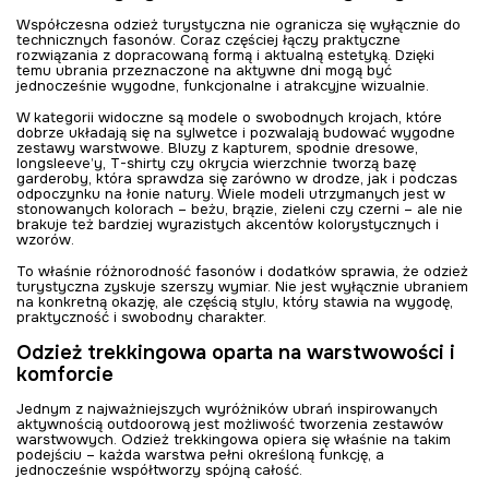
Współczesna odzież turystyczna nie ogranicza się wyłącznie do
technicznych fasonów. Coraz częściej łączy praktyczne
rozwiązania z dopracowaną formą i aktualną estetyką. Dzięki
temu ubrania przeznaczone na aktywne dni mogą być
jednocześnie wygodne, funkcjonalne i atrakcyjne wizualnie.
W kategorii widoczne są modele o swobodnych krojach, które
dobrze układają się na sylwetce i pozwalają budować wygodne
zestawy warstwowe. Bluzy z kapturem, spodnie dresowe,
longsleeve’y, T-shirty czy okrycia wierzchnie tworzą bazę
garderoby, która sprawdza się zarówno w drodze, jak i podczas
odpoczynku na łonie natury. Wiele modeli utrzymanych jest w
stonowanych kolorach – beżu, brązie, zieleni czy czerni – ale nie
brakuje też bardziej wyrazistych akcentów kolorystycznych i
wzorów.
To właśnie różnorodność fasonów i dodatków sprawia, że odzież
turystyczna zyskuje szerszy wymiar. Nie jest wyłącznie ubraniem
na konkretną okazję, ale częścią stylu, który stawia na wygodę,
praktyczność i swobodny charakter.
Odzież trekkingowa oparta na warstwowości i
komforcie
Jednym z najważniejszych wyróżników ubrań inspirowanych
aktywnością outdoorową jest możliwość tworzenia zestawów
warstwowych. Odzież trekkingowa opiera się właśnie na takim
podejściu – każda warstwa pełni określoną funkcję, a
jednocześnie współtworzy spójną całość.