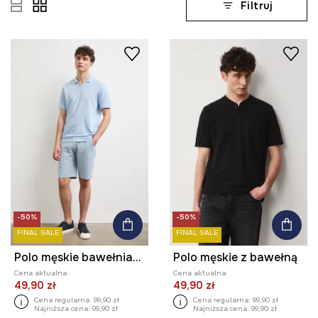
Filtruj
-50%
-50%
FINAL SALE
FINAL SALE
Polo męskie bawełniane ze strukturalnej dzianiny
Polo męskie z bawełną
Cena aktualna:
Cena aktualna:
49,90 zł
49,90 zł
Cena regularna:
99,90 zł
Cena regularna:
99,90 zł
Najniższa cena:
99,90 zł
Najniższa cena:
99,90 zł