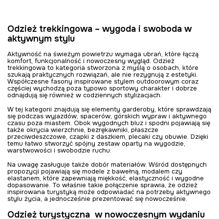
Odzież trekkingowa – wygoda i swoboda w
aktywnym stylu
Aktywność na świeżym powietrzu wymaga ubrań, które łączą
komfort, funkcjonalność i nowoczesny wygląd. Odzież
trekkingowa to kategoria stworzona z myślą o osobach, które
szukają praktycznych rozwiązań, ale nie rezygnują z estetyki.
Współczesne fasony inspirowane stylem outdoorowym coraz
częściej wychodzą poza typowo sportowy charakter i dobrze
odnajdują się również w codziennych stylizacjach.
W tej kategorii znajdują się elementy garderoby, które sprawdzają
się podczas wyjazdów, spacerów, górskich wypraw i aktywnego
czasu poza miastem. Obok wygodnych bluz i spodni pojawiają się
także okrycia wierzchnie, bezrękawniki, płaszcze
przeciwdeszczowe, czapki z daszkiem, plecaki czy obuwie. Dzięki
temu łatwo stworzyć spójny zestaw oparty na wygodzie,
warstwowości i swobodzie ruchu.
Na uwagę zasługuje także dobór materiałów. Wśród dostępnych
propozycji pojawiają się modele z bawełną, modalem czy
elastanem, które zapewniają miękkość, elastyczność i wygodne
dopasowanie. To właśnie takie połączenie sprawia, że odzież
inspirowana turystyką może odpowiadać na potrzeby aktywnego
stylu życia, a jednocześnie prezentować się nowocześnie.
Odzież turystyczna w nowoczesnym wydaniu