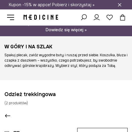
Kupon -15% w appce! Pobierz i skorzystaj »
Darmowa dostawa do salonów
Psst… mamy dla Ciebie kupon -15% na modele nieprzecenione.
Dowiedz się więcej »
W GÓRY I NA SZLAK
Spakuj plecak, załóż wygodne buty i ruszaj przed siebie. Koszulka, bluza i
czapka z daszkiem – wszystko, czego potrzebujesz, by swobodnie
odkrywać górskie krajobrazy. Wybierz styl, który podąża za Tobą.
Odzież trekkingowa
(
2
produktów
)