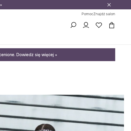
»
ni na zwrot
Pomoc
Znajdź salon
enione. Dowiedz się więcej »