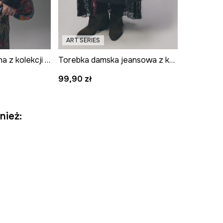
ART SERIES
Torebka bawełniana z kolekcji Tattoo Art by Tuan Nguyen
Torebka damska jeansowa z kolekcji Tattoo Art by Mattia Provezza
99,90 zł
nież: