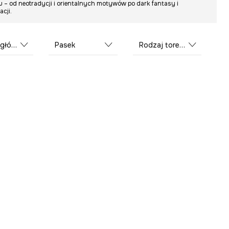
u – od neotradycji i orientalnych motywów po dark fantasy i
cji.
łówny
Pasek
Rodzaj torebki