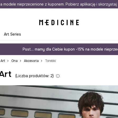
awet w 24h
a modele nieprzecenione z kuponem. Pobierz aplikację i skorzystaj 
Darmowa dostawa do salonów
30 d
e
Art Series
Psst… mamy dla Ciebie kupon -15% na modele nieprzec
 Art
Ona
Akcesoria
Torebki
Art
Liczba produktów: 2