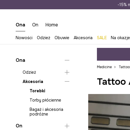
Wysyłka n
-15% n
Ona
On
Home
Nowości
Odzież
Obuwie
Akcesoria
SALE
Na okazj
Ona
Medicine
Tattoo
Odzież
Tattoo 
Akcesoria
Bluzy
Koszule i bluzki
Torebki
Sukienki
Torby płócienne
Topy
Bagaż i akcesoria
podróżne
T-shirty
On
Sukienki na wesele