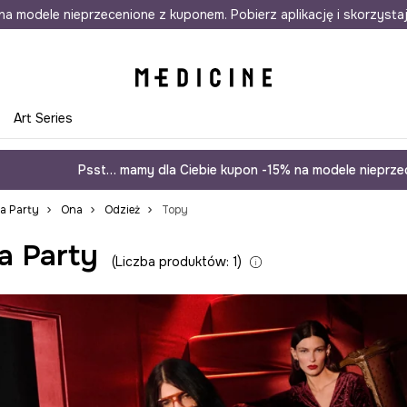
awet w 24h
na modele nieprzecenione z kuponem. Pobierz aplikację i skorzysta
Darmowa dostawa do salonów
30 d
e
Art Series
Psst… mamy dla Ciebie kupon -15% na modele nieprzec
ja Party
Ona
Odzież
Topy
a Party
Liczba produktów: 1