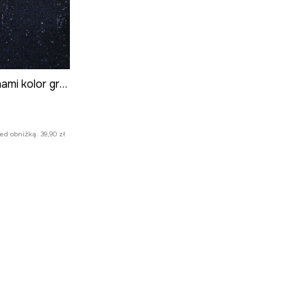
Top damski z cekinami kolor granatowy
zed obniżką:
39,90 zł