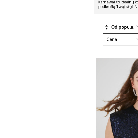
Karnawał to idealny c
Polo
Prezenty
podkreślą Twój styl. Na
Spodnie
Swetry
Od popularnych
T-shirty
Cena
Koszule na wesele
Komplety