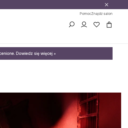
j
ni na zwrot
Pomoc
Znajdź salon
enione. Dowiedz się więcej »