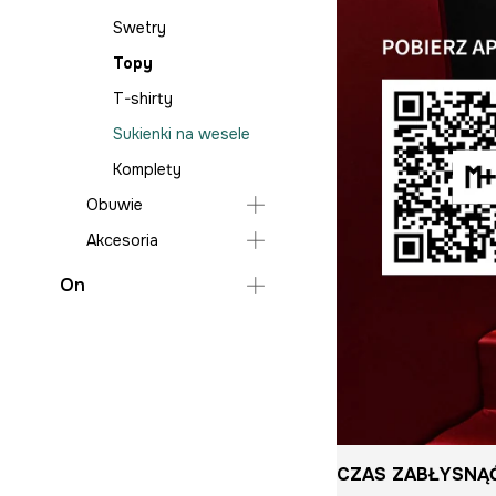
Swetry
Topy
T-shirty
Sukienki na wesele
Komplety
Obuwie
Akcesoria
Baleriny
Mokasyny i półbuty
Torebki
On
Kozaki i botki
Biżuteria
Odzież
Szpilki
Paski
Obuwie
Bluzy
Akcesoria
Jeansy
Mokasyny i półbuty
Koszule
Buty wysokie
Paski
CZAS ZABŁYSNĄĆ
Marynarki i kamizelki
Biżuteria