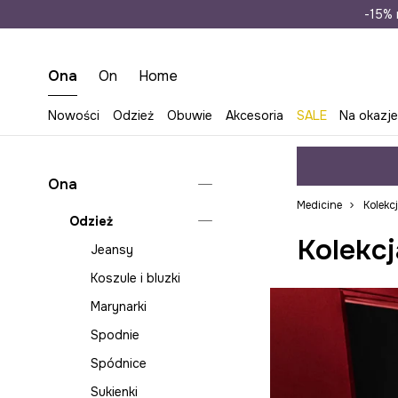
Wysyłka n
-15% 
Ona
On
Home
Nowości
Odzież
Obuwie
Akcesoria
SALE
Na okazj
Ona
Medicine
Kolekc
Odzież
Kolekcj
Jeansy
Koszule i bluzki
Marynarki
Spodnie
Spódnice
Sukienki