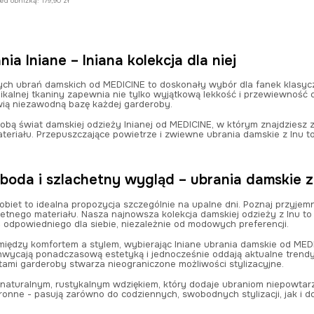
zed obniżką:
179,90 zł
ia lniane – lniana kolekcja dla niej
ych ubrań damskich od MEDICINE to doskonały wybór dla fanek klasyczn
ikalnej tkaniny zapewnia nie tylko wyjątkową lekkość i przewiewność od
wią niezawodną bazę każdej garderoby.
ą świat damskiej odzieży lnianej od MEDICINE, w którym znajdziesz z
teriału. Przepuszczające powietrze i zwiewne ubrania damskie z lnu 
boda i szlachetny wygląd – ubrania damskie 
obiet to idealna propozycja szczególnie na upalne dni. Poznaj przyjemn
hetnego materiału. Nasza najnowsza kolekcja damskiej odzieży z lnu t
ś odpowiedniego dla siebie, niezależnie od modowych preferencji.
ędzy komfortem a stylem, wybierając lniane ubrania damskie od MEDICINE
hwycają ponadczasową estetyką i jednocześnie oddają aktualne trend
ami garderoby stwarza nieograniczone możliwości stylizacyjne.
aturalnym, rustykalnym wdziękiem, który dodaje ubraniom niepowtarz
onne - pasują zarówno do codziennych, swobodnych stylizacji, jak i do