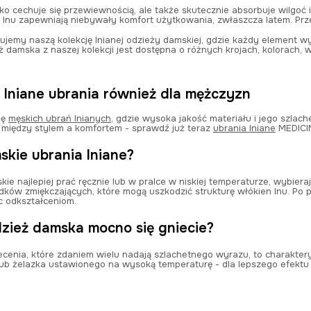
lko cechuje się przewiewnością, ale także skutecznie absorbuje wilgoć 
lnu zapewniają niebywały komfort użytkowania, zwłaszcza latem. Prze
jemy naszą kolekcję lnianej odzieży damskiej, gdzie każdy element w
ż damska z naszej kolekcji jest dostępna o różnych krojach, kolorach, 
– lniane ubrania również dla mężczyzn
ję
męskich ubrań lnianych
, gdzie wysoka jakość materiału i jego szlac
 między stylem a komfortem - sprawdź już teraz
ubrania lniane
MEDICIN
skie ubrania lniane?
ie najlepiej prać ręcznie lub w pralce w niskiej temperaturze, wybiera
dków zmiękczających, które mogą uszkodzić strukturę włókien lnu. Po p
ec odkształceniom.
dzież damska mocno się gniecie?
cenia, które zdaniem wielu nadają szlachetnego wyrazu, to charaktery
b żelazka ustawionego na wysoką temperaturę - dla lepszego efektu 