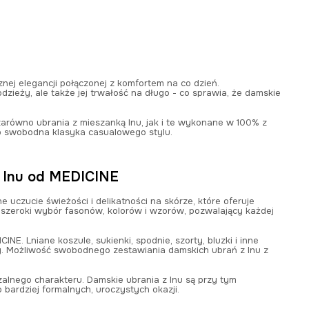
ej elegancji połączonej z komfortem na co dzień.
zieży, ale także jej trwałość na długo - co sprawia, że damskie
arówno ubrania z mieszanką lnu, jak i te wykonane w 100% z
to swobodna klasyka casualowego stylu.
z lnu od MEDICINE
e uczucie świeżości i delikatności na skórze, które oferuje
o szeroki wybór fasonów, kolorów i wzorów, pozwalający każdej
. Lniane koszule, sukienki, spodnie, szorty, bluzki i inne
y. Możliwość swobodnego zestawiania damskich ubrań z lnu z
alnego charakteru. Damskie ubrania z lnu są przy tym
 bardziej formalnych, uroczystych okazji.