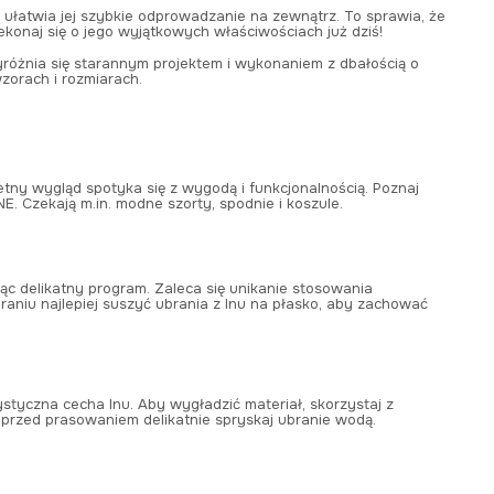
i ułatwia jej szybkie odprowadzanie na zewnątrz. To sprawia, że
konaj się o jego wyjątkowych właściwościach już dziś!
yróżnia się starannym projektem i wykonaniem z dbałością o
wzorach i rozmiarach.
hetny wygląd spotyka się z wygodą i funkcjonalnością. Poznaj
E. Czekają m.in. modne szorty, spodnie i koszule.
jąc delikatny program. Zaleca się unikanie stosowania
raniu najlepiej suszyć ubrania z lnu na płasko, aby zachować
styczna cecha lnu. Aby wygładzić materiał, skorzystaj z
przed prasowaniem delikatnie spryskaj ubranie wodą.