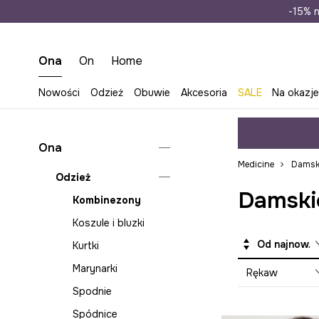
Wysyłka n
-15% n
Ona
On
Home
Nowości
Odzież
Obuwie
Akcesoria
SALE
Na okazj
Ona
Medicine
Damski
Odzież
Damskie
Kombinezony
Koszule i bluzki
Od najnowszych
Kurtki
Marynarki
Rękaw
Spodnie
Spódnice