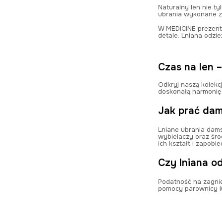
Naturalny len nie ty
ubrania wykonane z 
W MEDICINE prezentu
detale. Lniana odzie
Czas na len 
Odkryj naszą kolekc
doskonałą harmonię
Jak prać dam
Lniane ubrania damsk
wybielaczy oraz śro
ich kształt i zapobi
Czy lniana o
Podatność na zagnie
pomocy parownicy lu