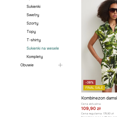
Sukienki
Swetry
Szorty
Topy
T-shirty
Sukienki na wesele
Komplety
Obuwie
Lifestyle i trampki
-38%
FINAL SALE
Cena aktualna:
109,90 zł
Cena regularna:
179,90 zł