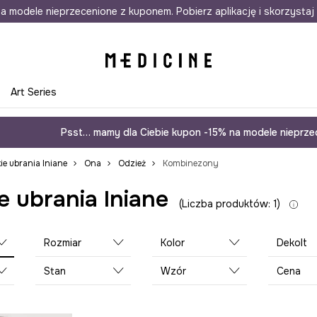
awet w 24h
a modele nieprzecenione z kuponem. Pobierz aplikację i skorzystaj 
Darmowa dostawa do salonów
30 d
e
Art Series
Psst… mamy dla Ciebie kupon -15% na modele nieprzec
e ubrania lniane
Ona
Odzież
Kombinezony
 ubrania lniane
Liczba produktów: 1
Rozmiar
Kolor
Dekolt
Stan
Wzór
Cena