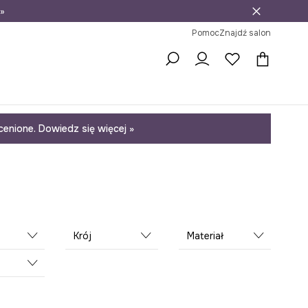
»
ni na zwrot
Pomoc
Znajdź salon
enione. Dowiedz się więcej »
Krój
Materiał