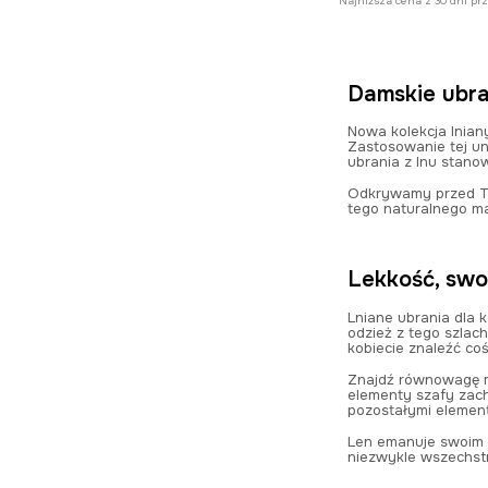
Najniższa cena z 30 dni pr
Damskie ubran
Nowa kolekcja lnian
Zastosowanie tej un
ubrania z lnu stano
Odkrywamy przed Tob
tego naturalnego ma
Lekkość, swo
Lniane ubrania dla k
odzież z tego szlac
kobiecie znaleźć co
Znajdź równowagę mi
elementy szafy zac
pozostałymi element
Len emanuje swoim n
niezwykle wszechstr