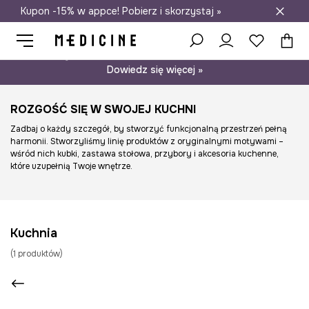
Kupon -15% w appce! Pobierz i skorzystaj »
Darmowa dostawa do salonów
Psst… mamy dla Ciebie kupon -15% na modele nieprzecenione.
Dowiedz się więcej »
ROZGOŚĆ SIĘ W SWOJEJ KUCHNI
Zadbaj o każdy szczegół, by stworzyć funkcjonalną przestrzeń pełną
harmonii. Stworzyliśmy linię produktów z oryginalnymi motywami –
wśród nich kubki, zastawa stołowa, przybory i akcesoria kuchenne,
które uzupełnią Twoje wnętrze.
Kuchnia
(
1
produktów
)