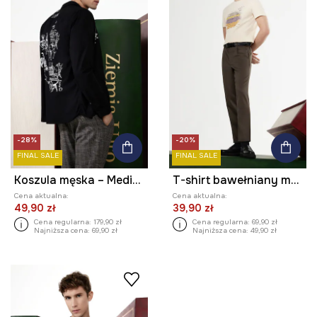
-28%
-20%
FINAL SALE
FINAL SALE
Koszula męska – Medicine z okazji roku Miłosza, kolor czarny
T-shirt bawełniany męski – Medicine z okazji roku Miłosza, kolor beżowy
Cena aktualna:
Cena aktualna:
49,90 zł
39,90 zł
Cena regularna:
179,90 zł
Cena regularna:
69,90 zł
Najniższa cena:
69,90 zł
Najniższa cena:
49,90 zł