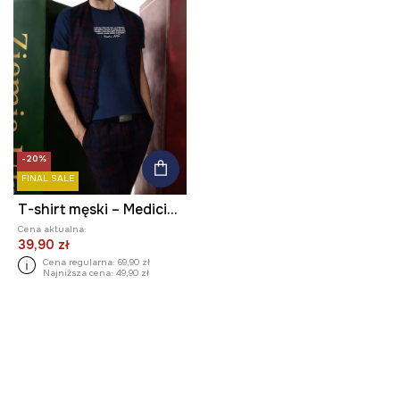
-20%
FINAL SALE
T-shirt męski – Medicine z okazji roku Miłosza, kolor granatowy
Cena aktualna:
39,90 zł
Cena regularna:
69,90 zł
Najniższa cena:
49,90 zł