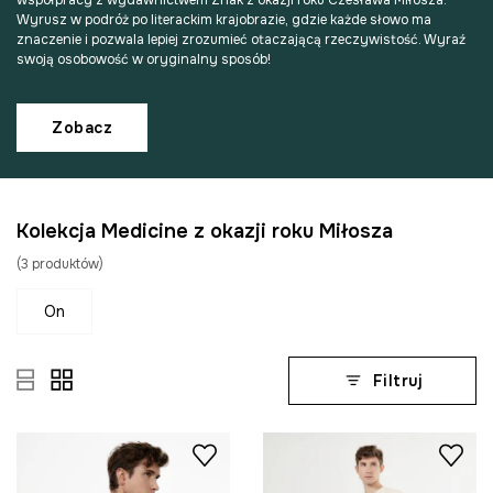
współpracy z wydawnictwem Znak z okazji roku Czesława Miłosza.
Wyrusz w podróż po literackim krajobrazie, gdzie każde słowo ma
znaczenie i pozwala lepiej zrozumieć otaczającą rzeczywistość. Wyraź
swoją osobowość w oryginalny sposób!
Zobacz
Kolekcja Medicine z okazji roku Miłosza
(
3
produktów
)
on
Filtruj