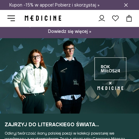
Kupon -15% w appce! Pobierz i skorzystaj »
Darmowa dostawa do salonów
Psst… mamy dla Ciebie kupon -15% na modele nieprzecenione.
Dowiedz się więcej »
ZAJRZYJ DO LITERACKIEGO ŚWIATA...
Odkryj twórczość ikony polskiej poezji w kolekcji powstałej we