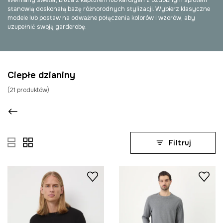
Wełniany sweter, bluza z kapturem lub kardigan z ozdobnym splotem
stanowią doskonałą bazę różnorodnych stylizacji. Wybierz klasyczne
modele lub postaw na odważne połączenia kolorów i wzorów, aby
uzupełnić swoją garderobę.
Ciepłe dzianiny
(
21
produktów
)
Filtruj