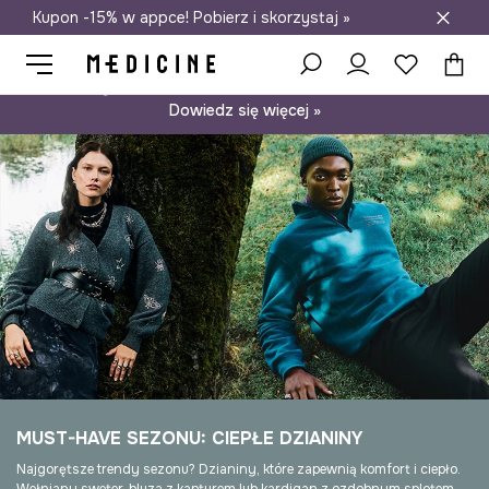
Kupon -15% w appce! Pobierz i skorzystaj »
Darmowa dostawa do salonów
Psst… mamy dla Ciebie kupon -15% na modele nieprzecenione.
Dowiedz się więcej »
MUST-HAVE SEZONU: CIEPŁE DZIANINY
Najgorętsze trendy sezonu? Dzianiny, które zapewnią komfort i ciepło.