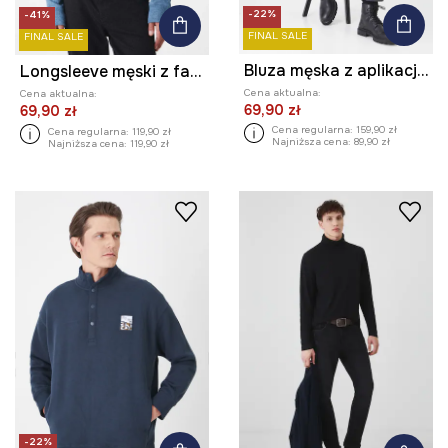
-22%
-41%
FINAL SALE
FINAL SALE
Bluza męska z aplikacją kolor granatowy
Longsleeve męski z fakturą kolor niebieski
Cena aktualna:
Cena aktualna:
69,90 zł
69,90 zł
Cena regularna:
159,90 zł
Cena regularna:
119,90 zł
Najniższa cena:
89,90 zł
Najniższa cena:
119,90 zł
-22%