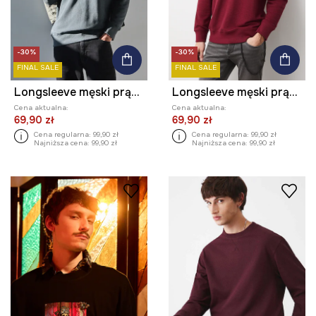
-30%
-30%
FINAL SALE
FINAL SALE
Longsleeve męski prążkowany kolor zielony
Longsleeve męski prążkowany kolor bordowy
Cena aktualna:
Cena aktualna:
69,90 zł
69,90 zł
Cena regularna:
99,90 zł
Cena regularna:
99,90 zł
Najniższa cena:
99,90 zł
Najniższa cena:
99,90 zł