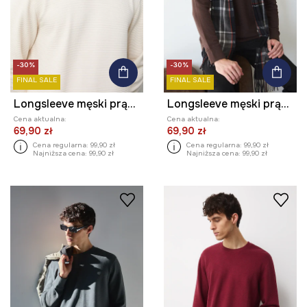
-30%
-30%
FINAL SALE
FINAL SALE
Longsleeve męski prążkowany kolor beżowy
Longsleeve męski prążkowany kolor brązowy
Cena aktualna:
Cena aktualna:
69,90 zł
69,90 zł
Cena regularna:
99,90 zł
Cena regularna:
99,90 zł
Najniższa cena:
99,90 zł
Najniższa cena:
99,90 zł