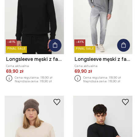
-41%
-41%
FINAL SALE
FINAL SALE
Longsleeve męski z fakturą kolor czarny
Longsleeve męski z fakturą kolor szary
Cena aktualna:
Cena aktualna:
69,90 zł
69,90 zł
Cena regularna:
119,90 zł
Cena regularna:
119,90 zł
Najniższa cena:
119,90 zł
Najniższa cena:
119,90 zł