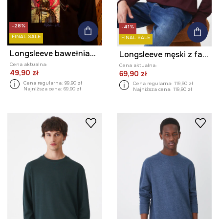
-28%
-41%
FINAL SALE
FINAL SALE
Longsleeve bawełniany męski z kolekcji Eviva L'arte kolor czarny
Longsleeve męski z fakturą kolor bordowy
Cena aktualna:
Cena aktualna:
49,90 zł
69,90 zł
Cena regularna:
99,90 zł
Cena regularna:
119,90 zł
Najniższa cena:
69,90 zł
Najniższa cena:
119,90 zł