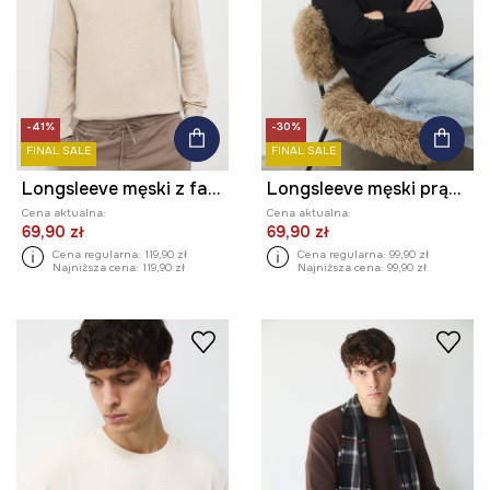
-41%
-30%
FINAL SALE
FINAL SALE
Longsleeve męski z fakturą kolor beżowy
Longsleeve męski prążkowany kolor czarny
Cena aktualna:
Cena aktualna:
69,90 zł
69,90 zł
Cena regularna:
119,90 zł
Cena regularna:
99,90 zł
Najniższa cena:
119,90 zł
Najniższa cena:
99,90 zł