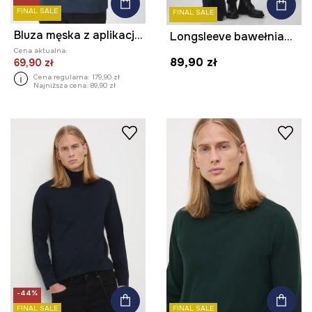
FINAL SALE
FINAL SALE
Bluza męska z aplikacją kolor granatowy
Longsleeve bawełniany męski z domieszką elastanu gładki kolor czarny
Cena aktualna:
89,90 zł
69,90 zł
Cena regularna:
179,90 zł
Najniższa cena:
89,90 zł
-44%
FINAL SALE
FINAL SALE