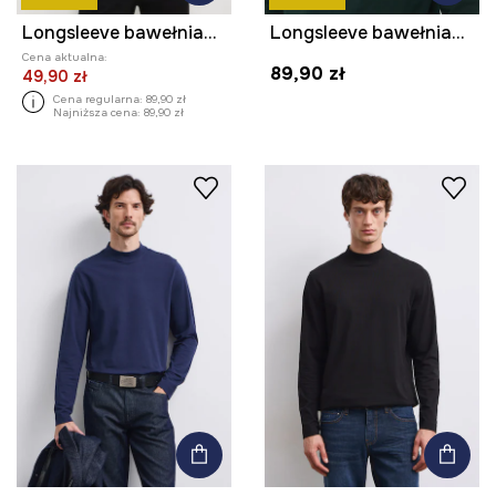
Longsleeve bawełniany męski z domieszką elastanu gładki kolor granatowy
Longsleeve bawełniany męski z domieszką elastanu gładki kolor zielony
Cena aktualna:
89,90 zł
49,90 zł
Cena regularna:
89,90 zł
Najniższa cena:
89,90 zł