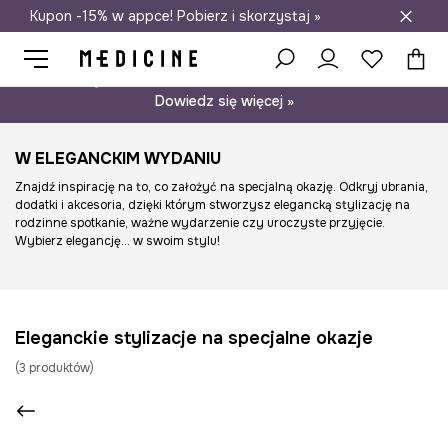
Kupon -15% w appce! Pobierz i skorzystaj »
Darmowa dostawa do salonów
Psst… mamy dla Ciebie kupon -15% na modele nieprzecenione.
Dowiedz się więcej »
W ELEGANCKIM WYDANIU
Znajdź inspirację na to, co założyć na specjalną okazję. Odkryj ubrania,
dodatki i akcesoria, dzięki którym stworzysz elegancką stylizację na
rodzinne spotkanie, ważne wydarzenie czy uroczyste przyjęcie.
Wybierz elegancję... w swoim stylu!
Eleganckie stylizacje na specjalne okazje
(
3
produktów
)