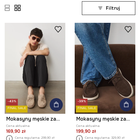
Filtruj
-43%
-39%
FINAL SALE
FINAL SALE
Mokasyny męskie zamszowe
Mokasyny męskie zamszowe
Cena aktualna:
Cena aktualna:
169,90 zł
199,90 zł
Cena regularna:
299,90 zł
Cena regularna:
329,90 zł