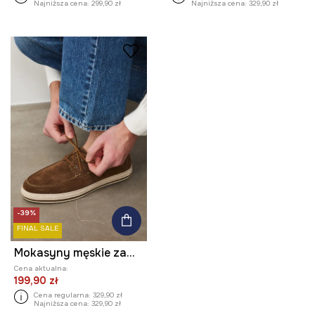
Najniższa cena:
299,90 zł
Najniższa cena:
329,90 zł
-39%
FINAL SALE
Mokasyny męskie zamszowe
Cena aktualna:
199,90 zł
Cena regularna:
329,90 zł
Najniższa cena:
329,90 zł