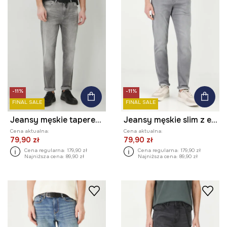
-11%
-11%
FINAL SALE
FINAL SALE
Jeansy męskie tapered z efektem sprania kolor szary
Jeansy męskie slim z efektem sprania kolor szary
Cena aktualna:
Cena aktualna:
79,90 zł
79,90 zł
Cena regularna:
179,90 zł
Cena regularna:
179,90 zł
Najniższa cena:
89,90 zł
Najniższa cena:
89,90 zł