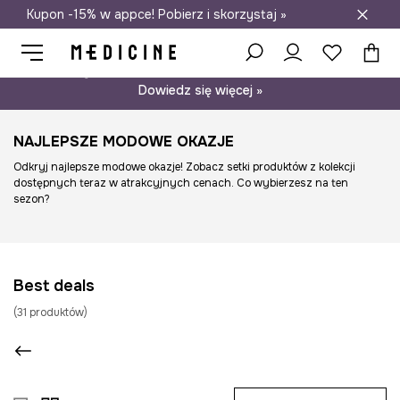
Kupon -15% w appce! Pobierz i skorzystaj »
Darmowa dostawa do salonów
Psst… mamy dla Ciebie kupon -15% na modele nieprzecenione.
Dowiedz się więcej »
NAJLEPSZE MODOWE OKAZJE
Odkryj najlepsze modowe okazje! Zobacz setki produktów z kolekcji
dostępnych teraz w atrakcyjnych cenach. Co wybierzesz na ten
sezon?
Best deals
(
31
produktów
)