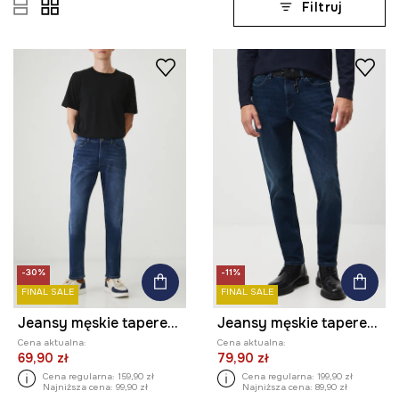
Filtruj
-30%
-11%
FINAL SALE
FINAL SALE
Jeansy męskie tapered z efektem sprania kolor granatowy
Jeansy męskie tapered z efektem sprania
Cena aktualna:
Cena aktualna:
69,90 zł
79,90 zł
Cena regularna:
159,90 zł
Cena regularna:
199,90 zł
Najniższa cena:
99,90 zł
Najniższa cena:
89,90 zł