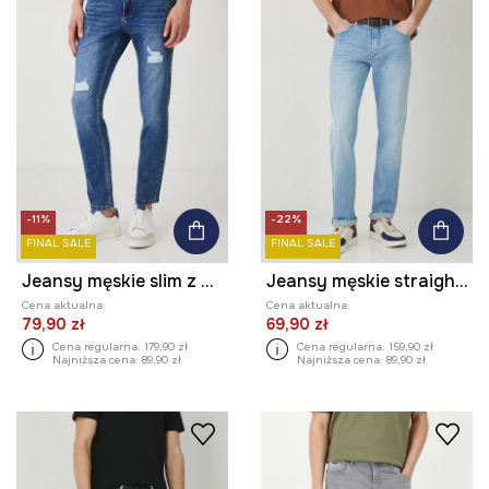
-11%
-22%
FINAL SALE
FINAL SALE
Jeansy męskie slim z przetarciami kolor niebieski
Jeansy męskie straight z przetarciami kolor niebieski
Cena aktualna:
Cena aktualna:
79,90 zł
69,90 zł
Cena regularna:
179,90 zł
Cena regularna:
159,90 zł
Najniższa cena:
89,90 zł
Najniższa cena:
89,90 zł