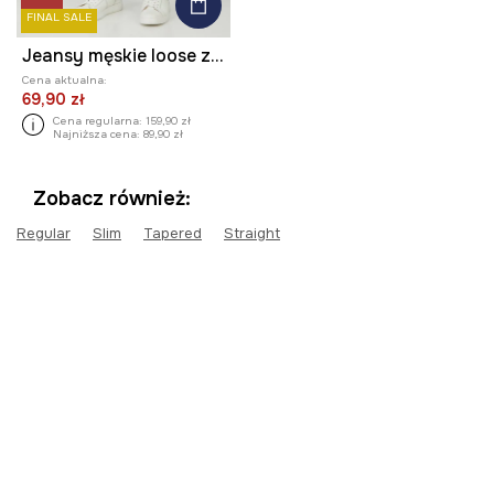
FINAL SALE
Jeansy męskie loose z przetarciami kolor niebieski
Cena aktualna:
69,90 zł
Cena regularna:
159,90 zł
Najniższa cena:
89,90 zł
Zobacz również:
Regular
Slim
Tapered
Straight