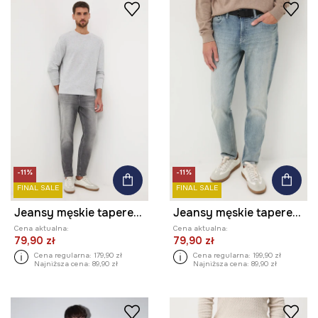
-11%
-11%
FINAL SALE
FINAL SALE
Jeansy męskie tapered z przetarciami
Jeansy męskie tapered z efektem sprania
Cena aktualna:
Cena aktualna:
79,90 zł
79,90 zł
Cena regularna:
179,90 zł
Cena regularna:
199,90 zł
Najniższa cena:
89,90 zł
Najniższa cena:
89,90 zł