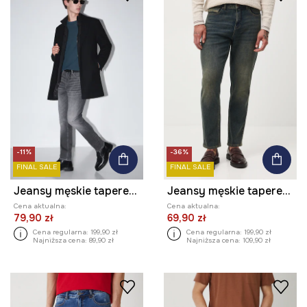
-11%
-36%
FINAL SALE
FINAL SALE
Jeansy męskie tapered z efektem sprania
Jeansy męskie tapered z efektem sprania
Cena aktualna:
Cena aktualna:
79,90 zł
69,90 zł
Cena regularna:
199,90 zł
Cena regularna:
199,90 zł
Najniższa cena:
89,90 zł
Najniższa cena:
109,90 zł