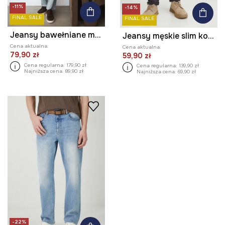
-11%
-14%
FINAL SALE
FINAL SALE
Jeansy bawełniane męskie loose z efektem sprania
Jeansy męskie slim kolor szary
Cena aktualna:
Cena aktualna:
79,90 zł
59,90 zł
Cena regularna:
179,90 zł
Cena regularna:
139,90 zł
Najniższa cena:
89,90 zł
Najniższa cena:
69,90 zł
-22%