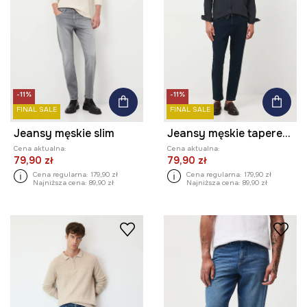
-11%
-11%
FINAL SALE
FINAL SALE
Jeansy męskie slim
Jeansy męskie tapered z efektem sprania
Cena aktualna:
Cena aktualna:
79,90 zł
79,90 zł
Cena regularna:
179,90 zł
Cena regularna:
179,90 zł
Najniższa cena:
89,90 zł
Najniższa cena:
89,90 zł