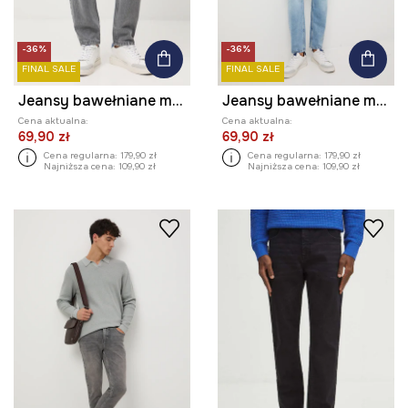
-36%
-36%
FINAL SALE
FINAL SALE
Jeansy bawełniane męskie carrot z efektem sprania
Jeansy bawełniane męskie carrot z efektem sprania
Cena aktualna:
Cena aktualna:
69,90 zł
69,90 zł
Cena regularna:
179,90 zł
Cena regularna:
179,90 zł
Najniższa cena:
109,90 zł
Najniższa cena:
109,90 zł