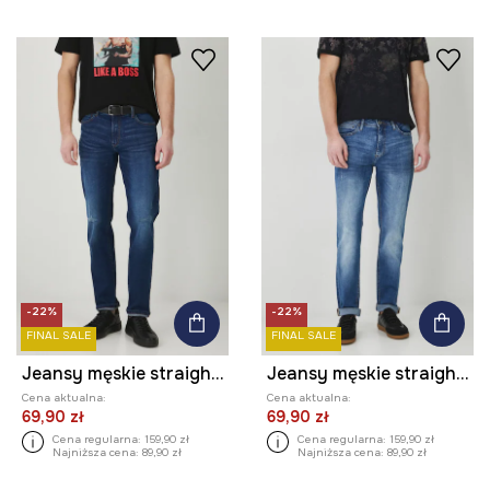
-22%
-22%
FINAL SALE
FINAL SALE
Jeansy męskie straight z przetarciami kolor granatowy
Jeansy męskie straight z przetarciami kolor niebieski
Cena aktualna:
Cena aktualna:
69,90 zł
69,90 zł
Cena regularna:
159,90 zł
Cena regularna:
159,90 zł
Najniższa cena:
89,90 zł
Najniższa cena:
89,90 zł