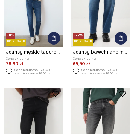
-11%
-22%
FINAL SALE
FINAL SALE
Jeansy męskie tapered z efektem sprania
Jeansy bawełniane męskie loose z efektem sprania
Cena aktualna:
Cena aktualna:
79,90 zł
69,90 zł
Cena regularna:
179,90 zł
Cena regularna:
179,90 zł
Najniższa cena:
89,90 zł
Najniższa cena:
89,90 zł