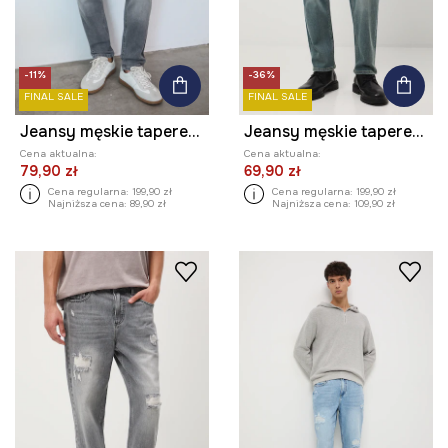
-11%
-36%
FINAL SALE
FINAL SALE
Jeansy męskie tapered z efektem sprania
Jeansy męskie tapered z efektem sprania
Cena aktualna:
Cena aktualna:
79,90 zł
69,90 zł
Cena regularna:
199,90 zł
Cena regularna:
199,90 zł
Najniższa cena:
89,90 zł
Najniższa cena:
109,90 zł