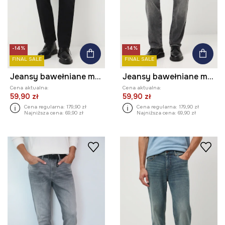
-14%
-14%
FINAL SALE
FINAL SALE
Jeansy bawełniane męskie z efektem sprania
Jeansy bawełniane męskie z efektem sprania
Cena aktualna:
Cena aktualna:
59,90 zł
59,90 zł
Cena regularna:
179,90 zł
Cena regularna:
179,90 zł
Najniższa cena:
69,90 zł
Najniższa cena:
69,90 zł