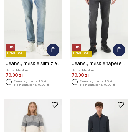
-11%
-11%
FINAL SALE
FINAL SALE
Jeansy męskie slim z efektem sprania kolor niebieski
Jeansy męskie tapered z ozdobnym łańcuchem kolor szary
Cena aktualna:
Cena aktualna:
79,90 zł
79,90 zł
Cena regularna:
179,90 zł
Cena regularna:
179,90 zł
Najniższa cena:
89,90 zł
Najniższa cena:
89,90 zł