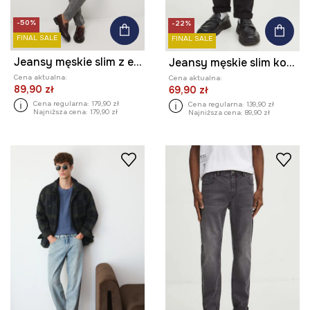
-50%
-22%
FINAL SALE
FINAL SALE
Jeansy męskie slim z efektem sprania
Jeansy męskie slim kolor czarny
Cena aktualna:
Cena aktualna:
89,90 zł
69,90 zł
Cena regularna:
179,90 zł
Cena regularna:
139,90 zł
Najniższa cena:
179,90 zł
Najniższa cena:
89,90 zł