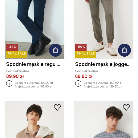
-47%
-56%
FINAL SALE
FINAL SALE
Spodnie męskie regular z drobnym wzorem
Spodnie męskie jogger z diagonalu
Cena aktualna:
Cena aktualna:
89,90 zł
69,90 zł
Cena regularna:
169,90 zł
Cena regularna:
159,90 zł
Najniższa cena:
169,90 zł
Najniższa cena:
159,90 zł