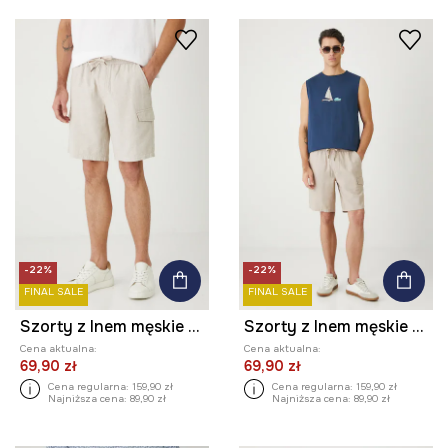
-22%
-22%
FINAL SALE
FINAL SALE
Szorty z lnem męskie z kieszeniami cargo kolor beżowy
Szorty z lnem męskie z kieszeniami cargo kolor beżowy
Cena aktualna:
Cena aktualna:
69,90 zł
69,90 zł
Cena regularna:
159,90 zł
Cena regularna:
159,90 zł
Najniższa cena:
89,90 zł
Najniższa cena:
89,90 zł