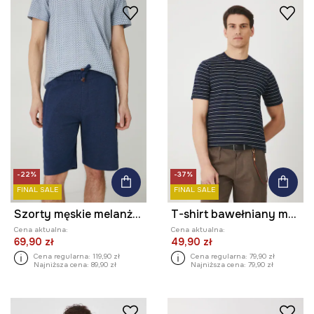
-22%
-37%
FINAL SALE
FINAL SALE
Szorty męskie melanżowe kolor granatowy
T-shirt bawełniany męski w pasy kolor granatowy
Cena aktualna:
Cena aktualna:
69,90 zł
49,90 zł
Cena regularna:
119,90 zł
Cena regularna:
79,90 zł
Najniższa cena:
89,90 zł
Najniższa cena:
79,90 zł