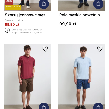
-18%
FINAL SALE
Szorty jeansowe męskie z efektem sprania kolor niebieski
Polo męskie bawełniane z elastanem gładkie
Cena aktualna:
99,90 zł
89,90 zł
Cena regularna:
109,90 zł
Najniższa cena:
109,90 zł