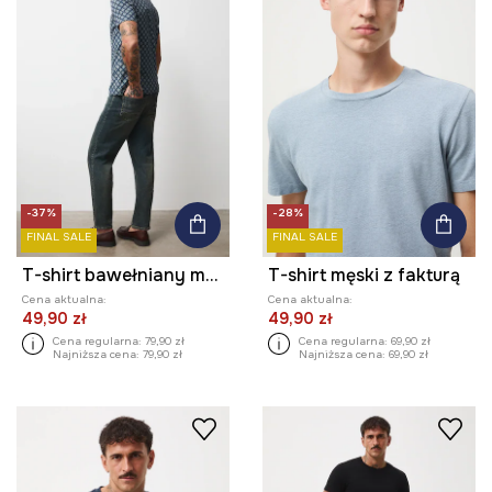
-37%
-28%
FINAL SALE
FINAL SALE
T-shirt bawełniany męski wzorzysty
T-shirt męski z fakturą
Cena aktualna:
Cena aktualna:
49,90 zł
49,90 zł
Cena regularna:
79,90 zł
Cena regularna:
69,90 zł
Najniższa cena:
79,90 zł
Najniższa cena:
69,90 zł