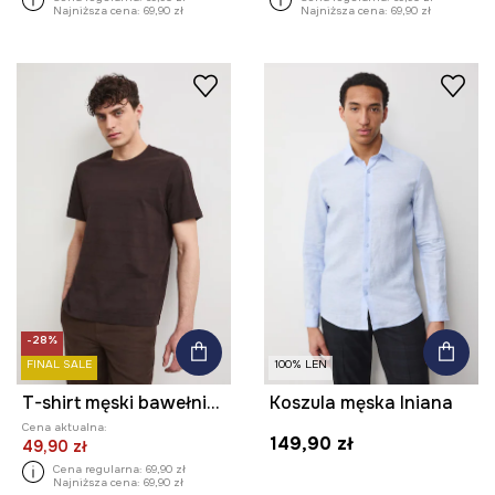
Najniższa cena:
69,90 zł
Najniższa cena:
69,90 zł
-28%
FINAL SALE
100% LEN
T-shirt męski bawełniany
Koszula męska lniana
Cena aktualna:
149,90 zł
49,90 zł
Cena regularna:
69,90 zł
Najniższa cena:
69,90 zł