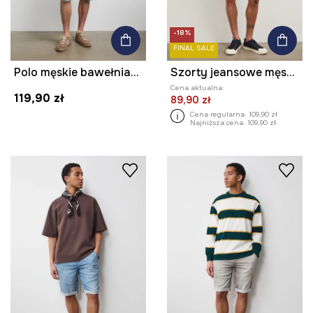
-18%
FINAL SALE
Polo męskie bawełniane z elastanem
Szorty jeansowe męskie z efektem sprania kolor czarny
Cena aktualna:
119,90 zł
89,90 zł
Cena regularna:
109,90 zł
Najniższa cena:
109,90 zł