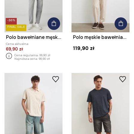
-30%
FINAL SALE
Polo bawełniane męskie z elastanem melanżowe kolor biały
Polo męskie bawełniane z elastanem
Cena aktualna:
119,90 zł
69,90 zł
Cena regularna:
99,90 zł
Najniższa cena:
99,90 zł