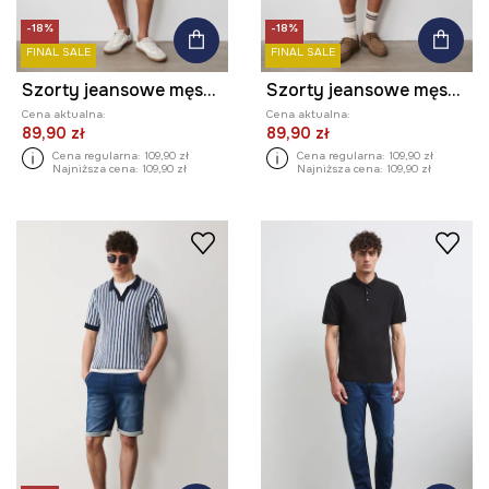
-18%
-18%
FINAL SALE
FINAL SALE
Szorty jeansowe męskie z efektem sprania kolor niebieski
Szorty jeansowe męskie z efektem sprania kolor szary
Cena aktualna:
Cena aktualna:
89,90 zł
89,90 zł
Cena regularna:
109,90 zł
Cena regularna:
109,90 zł
Najniższa cena:
109,90 zł
Najniższa cena:
109,90 zł