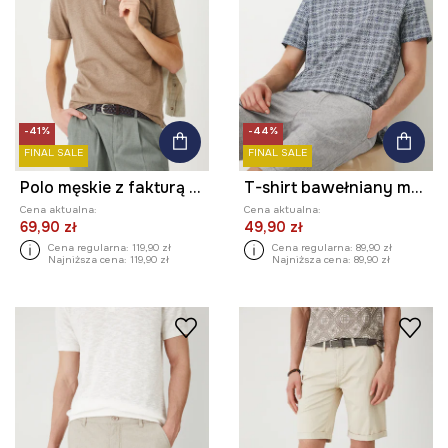
-41%
-44%
FINAL SALE
FINAL SALE
Polo męskie z fakturą kolor beżowy
T-shirt bawełniany męski z drobnym wzorem kolor beżowy
Cena aktualna:
Cena aktualna:
69,90 zł
49,90 zł
Cena regularna:
119,90 zł
Cena regularna:
89,90 zł
Najniższa cena:
119,90 zł
Najniższa cena:
89,90 zł