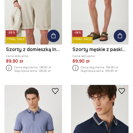
-35%
-18%
FINAL SALE
FINAL SALE
Szorty z domieszką lnu męskie melanżowe kolor beżowy
Szorty męskie z paskiem gładkie kolor beżowy
Cena aktualna:
Cena aktualna:
89,90 zł
89,90 zł
Cena regularna:
139,90 zł
Cena regularna:
159,90 zł
Najniższa cena:
139,90 zł
Najniższa cena:
109,90 zł