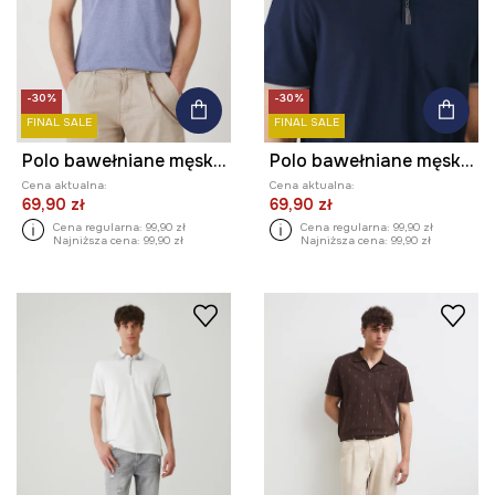
-30%
-30%
FINAL SALE
FINAL SALE
Polo bawełniane męskie z elastanem melanżowe kolor niebieski
Polo bawełniane męskie z elastanem melanżowe kolor granatowy
Cena aktualna:
Cena aktualna:
69,90 zł
69,90 zł
Cena regularna:
99,90 zł
Cena regularna:
99,90 zł
Najniższa cena:
99,90 zł
Najniższa cena:
99,90 zł