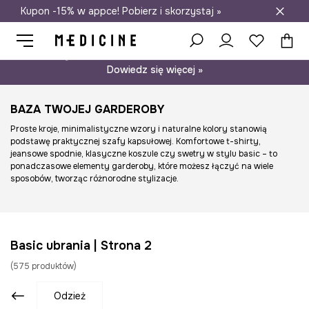
Kupon -15% w appce! Pobierz i skorzystaj »
Darmowa dostawa do salonów
Psst… mamy dla Ciebie kupon -15% na modele nieprzecenione.
Dowiedz się więcej »
BAZA TWOJEJ GARDEROBY
Proste kroje, minimalistyczne wzory i naturalne kolory stanowią
podstawę praktycznej szafy kapsułowej. Komfortowe t-shirty,
jeansowe spodnie, klasyczne koszule czy swetry w stylu basic – to
ponadczasowe elementy garderoby, które możesz łączyć na wiele
sposobów, tworząc różnorodne stylizacje.
Basic ubrania | Strona 2
(
575
produktów
)
odzież