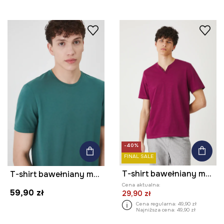
-40%
FINAL SALE
T-shirt bawełniany męski gładki kolor fioletowy
T-shirt bawełniany męski z domieszką elastanu gładki kolor zielony
Cena aktualna:
59,90 zł
29,90 zł
Cena regularna:
49,90 zł
Najniższa cena:
49,90 zł