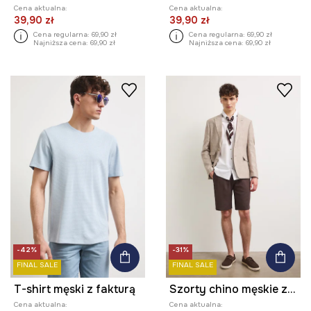
Cena aktualna:
Cena aktualna:
39,90 zł
39,90 zł
Cena regularna:
69,90 zł
Cena regularna:
69,90 zł
Najniższa cena:
69,90 zł
Najniższa cena:
69,90 zł
-42%
-31%
FINAL SALE
FINAL SALE
T-shirt męski z fakturą
Szorty chino męskie z dodatkiem lnu regular waist
Cena aktualna:
Cena aktualna: