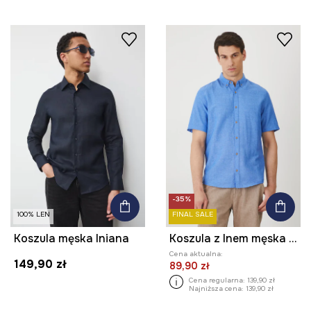
-35%
100% LEN
FINAL SALE
Koszula męska lniana
Koszula z lnem męska z kołnierzykiem button-down kolor niebieski
Cena aktualna:
149,90 zł
89,90 zł
Cena regularna:
139,90 zł
Najniższa cena:
139,90 zł