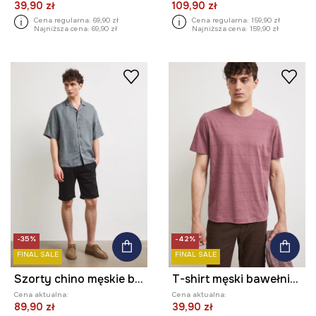
39,90 zł
109,90 zł
Cena regularna:
69,90 zł
Cena regularna:
159,90 zł
Najniższa cena:
69,90 zł
Najniższa cena:
159,90 zł
-35%
-42%
FINAL SALE
FINAL SALE
Szorty chino męskie bawełniane z elastanem regular waist
T-shirt męski bawełniany
Cena aktualna:
Cena aktualna:
89,90 zł
39,90 zł