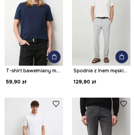
T-shirt bawełniany męski z domieszką elastanu gładki kolor granatowy
Spodnie z lnem męskie z paskiem melanżowe kolor szary
59,90 zł
129,90 zł