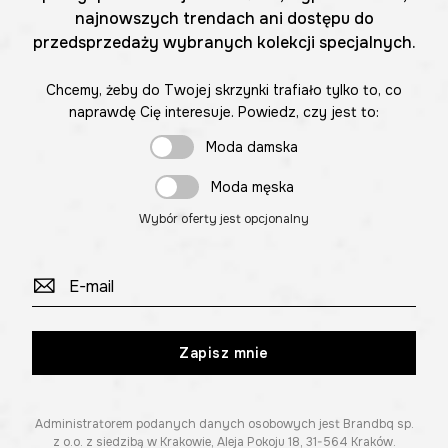
najnowszych trendach ani dostępu do
przedsprzedaży wybranych kolekcji specjalnych.
Chcemy, żeby do Twojej skrzynki trafiało tylko to, co
naprawdę Cię interesuje. Powiedz, czy jest to:
Moda damska
Moda męska
Wybór oferty jest opcjonalny
Zapisz mnie
Administratorem podanych danych osobowych jest Brandbq sp.
z o.o. z siedzibą w Krakowie, Aleja Pokoju 18, 31-564 Kraków.