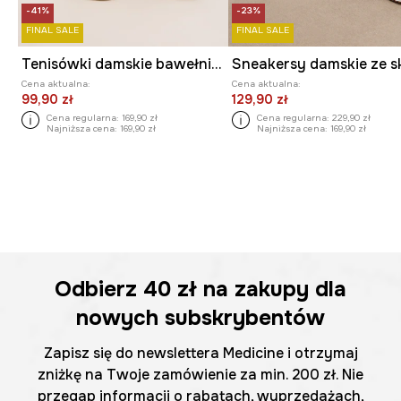
-41%
-23%
FINAL SALE
FINAL SALE
Tenisówki damskie bawełniane
Cena aktualna:
Cena aktualna:
99,90 zł
129,90 zł
Cena regularna:
169,90 zł
Cena regularna:
229,90 zł
Najniższa cena:
169,90 zł
Najniższa cena:
169,90 zł
Odbierz
40 zł
na zakupy dla
nowych subskrybentów
Zapisz się do newslettera Medicine i otrzymaj
zniżkę na Twoje zamówienie za min. 200 zł. Nie
przegap informacji o rabatach, wyprzedażach,