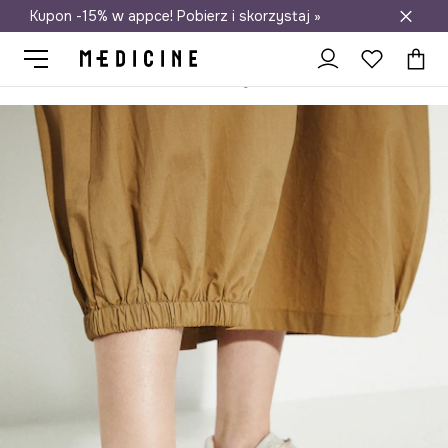
Kupon -15% w appce! Pobierz i skorzystaj »
Darmowa dostawa do salonów
Medicine
Ona
Obuwie
Lifestyle i trampki