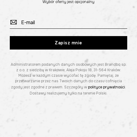
Wybór oferty jest opcjonalny
Zapisz mnie
Administratorem podanych danych osobowych jest Brandbq sp.
z o.o. z siedzibą w Krakowie, Aleja Pokoju 18, 31-564 Kraków.
Możesz w każdym czasie wycofać tę zgodę. Pamiętaj, że
przetwarzanie przez nas Twoich danych do czasu cofnięcia
zgody jest zgodne z prawem. Szczegóły w
polityce prywatności
.
Dostawy realizujemy tylko na terenie Polski.