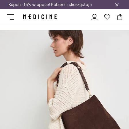
Kupon -15% w appce! Pobierz i skorzystaj »
Darmowa dostawa do salonów
Medicine
Ona
Akcesoria
Torebki
Shopper i tote