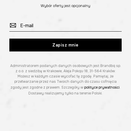
Wybór oferty jest opcjonalny
Zapisz mnie
Administratorem podanych danych osobowych jest Brandbq sp.
z o.o. z siedzibą w Krakowie, Aleja Pokoju 18, 31-564 Kraków.
Możesz w każdym czasie wycofać tę zgodę. Pamiętaj, że
przetwarzanie przez nas Twoich danych do czasu cofnięcia
zgody jest zgodne z prawem. Szczegóły w
polityce prywatności
.
Dostawy realizujemy tylko na terenie Polski.