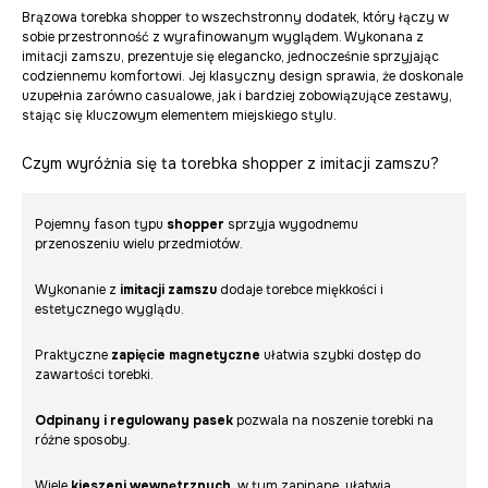
Brązowa torebka shopper to wszechstronny dodatek, który łączy w
sobie przestronność z wyrafinowanym wyglądem. Wykonana z
imitacji zamszu, prezentuje się elegancko, jednocześnie sprzyjając
codziennemu komfortowi. Jej klasyczny design sprawia, że doskonale
uzupełnia zarówno casualowe, jak i bardziej zobowiązujące zestawy,
stając się kluczowym elementem miejskiego stylu.
Czym wyróżnia się ta torebka shopper z imitacji zamszu?
Pojemny fason typu
shopper
sprzyja wygodnemu
przenoszeniu wielu przedmiotów.
Wykonanie z
imitacji zamszu
dodaje torebce miękkości i
estetycznego wyglądu.
Praktyczne
zapięcie magnetyczne
ułatwia szybki dostęp do
zawartości torebki.
Odpinany i regulowany pasek
pozwala na noszenie torebki na
różne sposoby.
Wiele
kieszeni wewnętrznych
, w tym zapinane, ułatwia