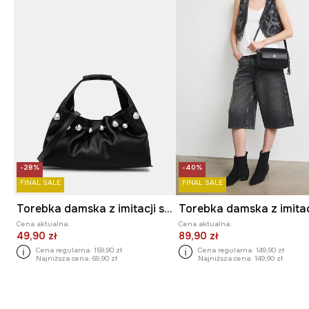
-28%
-40%
FINAL SALE
FINAL SALE
Torebka damska z imitacji skóry z aplikacją
Cena aktualna:
Cena aktualna:
49,90 zł
89,90 zł
Cena regularna:
159,90 zł
Cena regularna:
149,90 zł
Najniższa cena:
69,90 zł
Najniższa cena:
149,90 zł