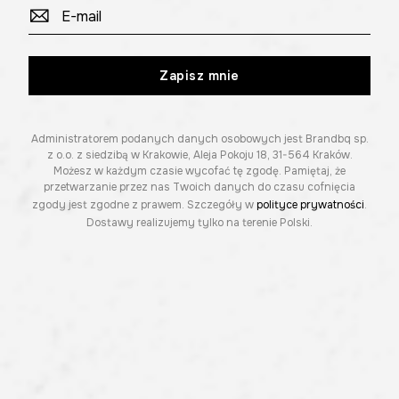
Zapisz mnie
Administratorem podanych danych osobowych jest Brandbq sp.
z o.o. z siedzibą w Krakowie, Aleja Pokoju 18, 31-564 Kraków.
Możesz w każdym czasie wycofać tę zgodę. Pamiętaj, że
przetwarzanie przez nas Twoich danych do czasu cofnięcia
zgody jest zgodne z prawem. Szczegóły w
polityce prywatności
.
Dostawy realizujemy tylko na terenie Polski.