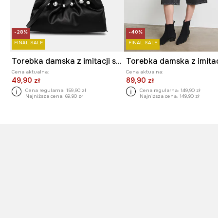
-28%
-40%
FINAL SALE
FINAL SALE
Torebka damska z imitacji skóry z aplikacją
Cena aktualna:
Cena aktualna:
49,90 zł
89,90 zł
Cena regularna:
159,90 zł
Cena regularna:
149,90 zł
Najniższa cena:
69,90 zł
Najniższa cena:
149,90 zł