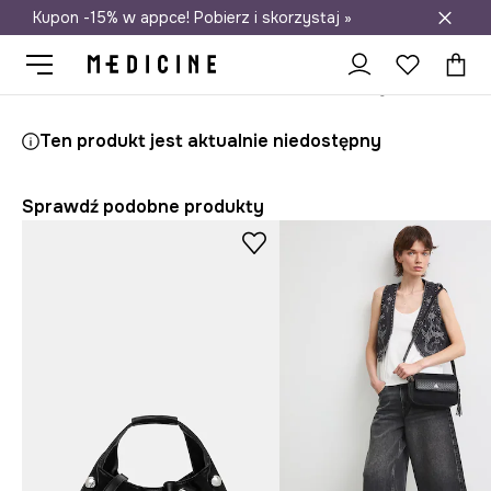
Kupon -15% w appce! Pobierz i skorzystaj »
Darmowa dostawa do salonów
Medicine
Ona
Akcesoria
Torebki
Crossbody i listonoszki
Ten produkt jest aktualnie niedostępny
Sprawdź podobne produkty