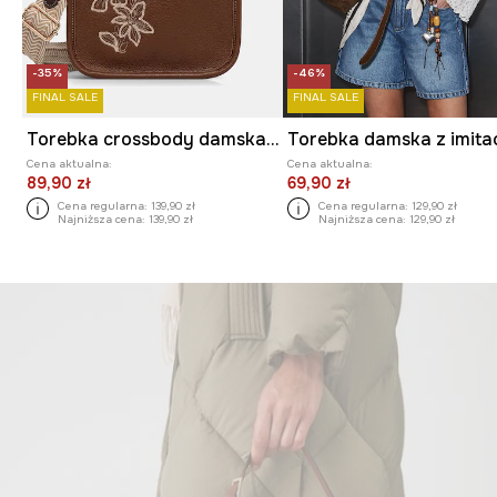
-35%
-46%
FINAL SALE
FINAL SALE
Torebka crossbody damska z imitacji skóry
Cena aktualna:
Cena aktualna:
89,90 zł
69,90 zł
Cena regularna:
139,90 zł
Cena regularna:
129,90 zł
Najniższa cena:
139,90 zł
Najniższa cena:
129,90 zł