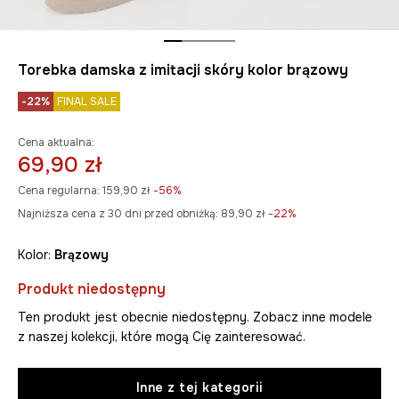
Torebka damska z imitacji skóry kolor brązowy
-22%
FINAL SALE
Cena aktualna:
69,90 zł
Cena regularna:
159,90 zł
-56%
Najniższa cena z 30 dni przed obniżką:
89,90 zł
 -22%
Kolor:
brązowy
Produkt niedostępny
Ten produkt jest obecnie niedostępny. Zobacz inne modele
z naszej kolekcji, które mogą Cię zainteresować.
Inne z tej kategorii