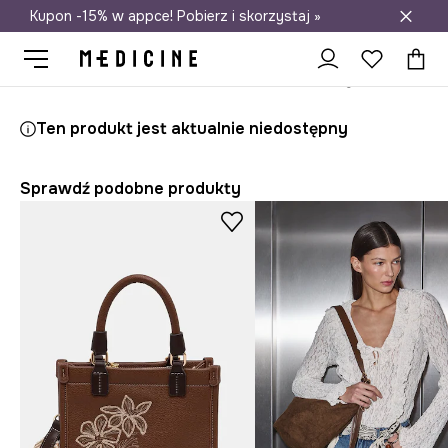
Kupon -15% w appce! Pobierz i skorzystaj »
Darmowa dostawa do salonów
Medicine
Ona
Akcesoria
Torebki
Crossbody i listonoszki
Ten produkt jest aktualnie niedostępny
Sprawdź podobne produkty