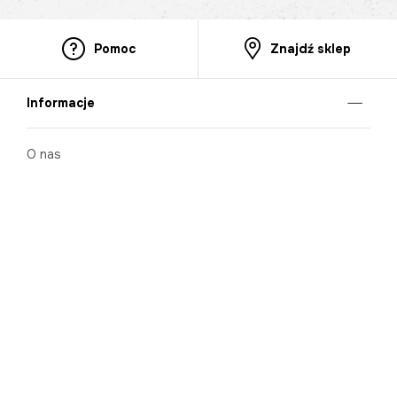
Pomoc
Znajdź sklep
Informacje
O nas
Nasze salony
Aplikacja mobilna
Zasady prezentowania towarów
Projekt Murale
Blog
Cooperation
Zgłaszanie naruszeń (whistleblowing)