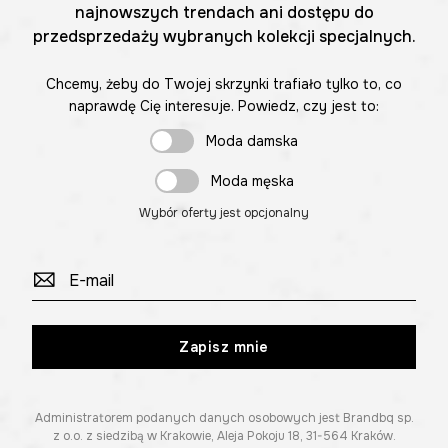
najnowszych trendach ani dostępu do
przedsprzedaży wybranych kolekcji specjalnych.
Chcemy, żeby do Twojej skrzynki trafiało tylko to, co
naprawdę Cię interesuje. Powiedz, czy jest to:
Moda damska
Moda męska
Wybór oferty jest opcjonalny
Zapisz mnie
Administratorem podanych danych osobowych jest Brandbq sp.
z o.o. z siedzibą w Krakowie, Aleja Pokoju 18, 31-564 Kraków.