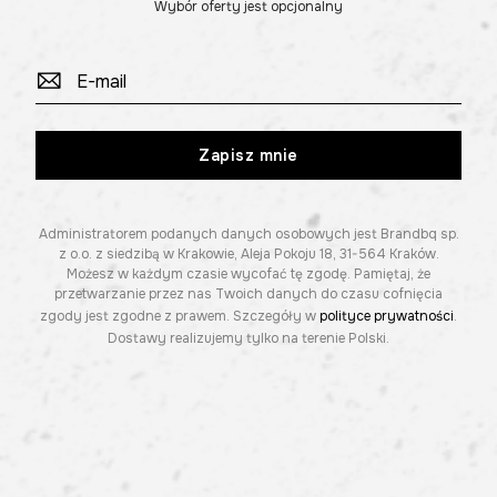
Wybór oferty jest opcjonalny
Zapisz mnie
Administratorem podanych danych osobowych jest Brandbq sp.
z o.o. z siedzibą w Krakowie, Aleja Pokoju 18, 31-564 Kraków.
Możesz w każdym czasie wycofać tę zgodę. Pamiętaj, że
przetwarzanie przez nas Twoich danych do czasu cofnięcia
zgody jest zgodne z prawem. Szczegóły w
polityce prywatności
.
Dostawy realizujemy tylko na terenie Polski.