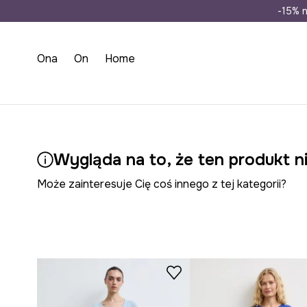
Wysyłka n
-15% n
Ona
On
Home
Wygląda na to, że ten produkt ni
Może zainteresuje Cię coś innego z tej kategorii?