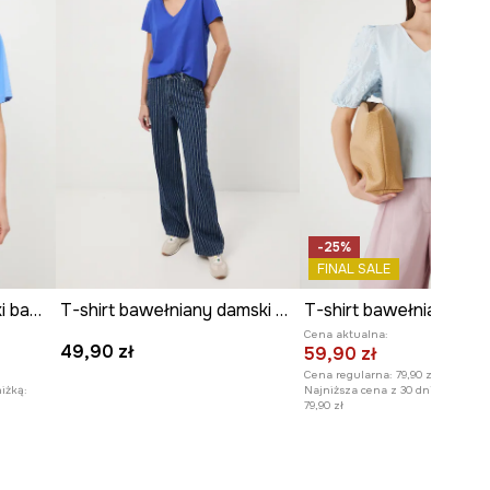
-25%
FINAL SALE
T-shirt oversize damski bawełniany by Marcela Wokan, Grafika Polska
T-shirt bawełniany damski z elastanem gładki
Cena aktualna:
49,90 zł
59,90 zł
Cena regularna:
79,90 zł
iżką:
Najniższa cena z 30 dni przed obn
79,90 zł