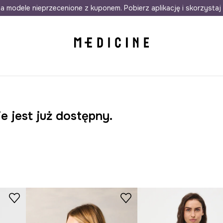
awet w 24h
a modele nieprzecenione z kuponem. Pobierz aplikację i skorzystaj 
Darmowa dostawa do salonów
30 d
e jest już dostępny.