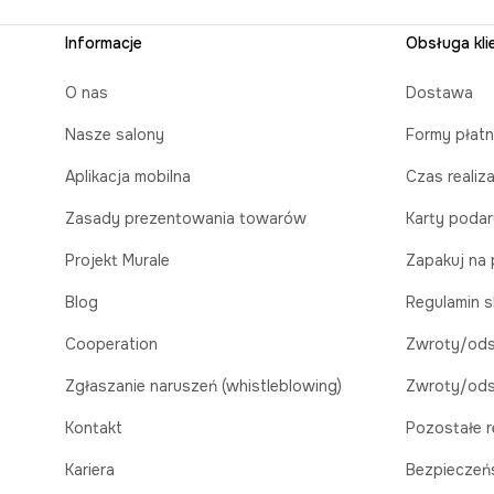
Informacje
Obsługa kli
O nas
Dostawa
Nasze salony
Formy płatn
Aplikacja mobilna
Czas realiz
Zasady prezentowania towarów
Karty poda
Projekt Murale
Zapakuj na 
Blog
Regulamin s
Cooperation
Zwroty/ods
Zgłaszanie naruszeń (whistleblowing)
Zwroty/ods
Kontakt
Pozostałe r
Kariera
Bezpieczeń