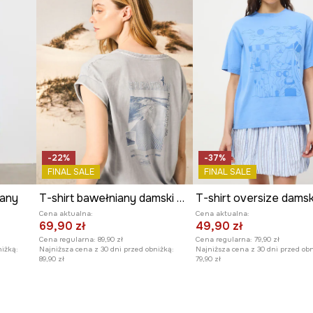
-22%
-37%
FINAL SALE
FINAL SALE
iany
T-shirt bawełniany damski z kolekcji Medicine x Słowiński Park Narodowy kolor niebieski
Cena aktualna:
Cena aktualna:
69,90 zł
49,90 zł
Cena regularna:
89,90 zł
Cena regularna:
79,90 zł
niżką:
Najniższa cena z 30 dni przed obniżką:
Najniższa cena z 30 dni przed obn
89,90 zł
79,90 zł