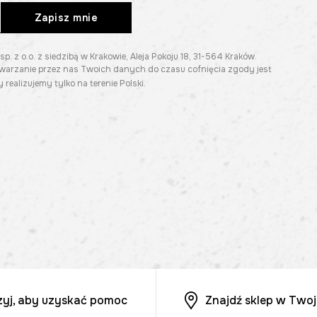
Zapisz mnie
z o.o. z siedzibą w Krakowie, Aleja Pokoju 18, 31-564 Kraków.
twarzanie przez nas Twoich danych do czasu cofnięcia zgody jest
 realizujemy tylko na terenie Polski.
zyj, aby uzyskać pomoc
Znajdź sklep w Twoj