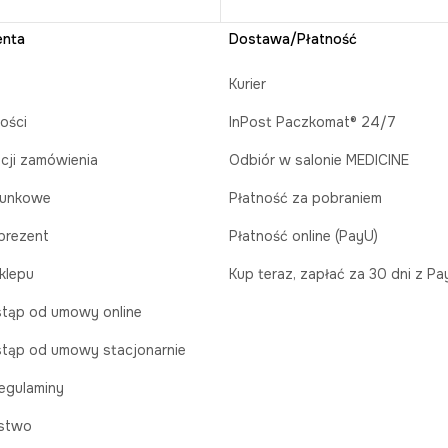
enta
Dostawa/Płatność
Kurier
ości
InPost Paczkomat® 24/7
acji zamówienia
Odbiór w salonie MEDICINE
runkowe
Płatność za pobraniem
prezent
Płatność online (PayU)
klepu
Kup teraz, zapłać za 30 dni z P
tąp od umowy online
tąp od umowy stacjonarnie
egulaminy
stwo