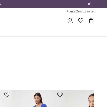
»
ni na zwrot
Pomoc
Znajdź salon