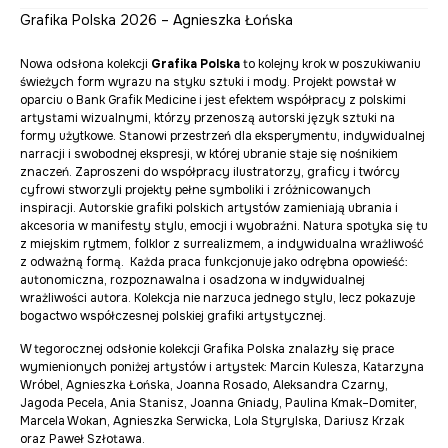
Grafika Polska 2026 – Agnieszka Łońska
Nowa odsłona kolekcji
Grafika Polska
to kolejny krok w poszukiwaniu
świeżych form wyrazu na styku sztuki i mody. Projekt powstał w
oparciu o Bank Grafik Medicine i jest efektem współpracy z polskimi
artystami wizualnymi, którzy przenoszą autorski język sztuki na
formy użytkowe. Stanowi przestrzeń dla eksperymentu, indywidualnej
narracji i swobodnej ekspresji, w której ubranie staje się nośnikiem
znaczeń. Zaproszeni do współpracy ilustratorzy, graficy i twórcy
cyfrowi stworzyli projekty pełne symboliki i zróżnicowanych
inspiracji. Autorskie grafiki polskich artystów zamieniają ubrania i
akcesoria w manifesty stylu, emocji i wyobraźni. Natura spotyka się tu
z miejskim rytmem, folklor z surrealizmem, a indywidualna wrażliwość
z odważną formą. Każda praca funkcjonuje jako odrębna opowieść:
autonomiczna, rozpoznawalna i osadzona w indywidualnej
wrażliwości autora. Kolekcja nie narzuca jednego stylu, lecz pokazuje
bogactwo współczesnej polskiej grafiki artystycznej.
W tegorocznej odsłonie kolekcji Grafika Polska znalazły się prace
wymienionych poniżej artystów i artystek: Marcin Kulesza, Katarzyna
Wróbel, Agnieszka Łońska, Joanna Rosado, Aleksandra Czarny,
Jagoda Pecela, Ania Stanisz, Joanna Gniady, Paulina Kmak–Domiter,
Marcela Wokan, Agnieszka Serwicka, Lola Styrylska, Dariusz Krzak
oraz Paweł Szłotawa.