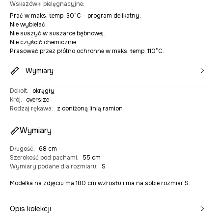
Wskazówki pielęgnacyjne
:
Prać w maks. temp. 30°C – program delikatny.
Nie wybielać.
Nie suszyć w suszarce bębnowej.
Nie czyścić chemicznie.
Prasować przez płótno ochronne w maks. temp. 110°C.
Wymiary
Dekolt
:
okrągły
Krój
:
oversize
Rodzaj rękawa
:
z obniżoną linią ramion
Wymiary
Długość
:
68 cm
Szerokość pod pachami
:
55 cm
Wymiary podane dla rozmiaru
:
S
Modelka na zdjęciu ma 180 cm wzrostu i ma na sobie rozmiar S.
Opis kolekcji