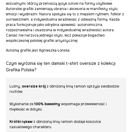
wizualnymi, którzy przenoszą język sztuki na formy użytkowe.
Autorskie grafiki zamieniają ubrania i akcesoria w manifesty stylu,
emocji i wyobraźni. Natura spotyka się tu z miejskim rytmem, folklor z
surrealizmem, a indywidualna wrażliwość z odważną formą. Każda
praca funkcjonuje jako odrębna opowieść: autonomiczna,
rozpoznawalna i osadzona w indywidualnej wrażliwości autora.
Całość nie narzuca jednego stylu, lecz pokazuje bogactwo
współczesnej polskiej grafiki artystycznej.
Autorką grafiki jest Agnieszka Łońska.
Czym wyróżnia się ten damski t-shirt oversize z kolekcji
Grafika Polska?
Luźny,
oversize krój
z obniżoną linią ramion sprzyja swobodzie
ruchów.
Wykonanie ze
100% bawełny
wspomaga przewiewność i
miękkość w dotyku.
Krótki rękaw
z obniżoną linią ramion dodaje koszulce
casualowego charakteru.