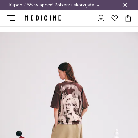
Kupon -15% w appce! Pobierz i skorzystaj »
Darmowa dostawa do salonów
Medicine
Ona
Odzież
T-shirty