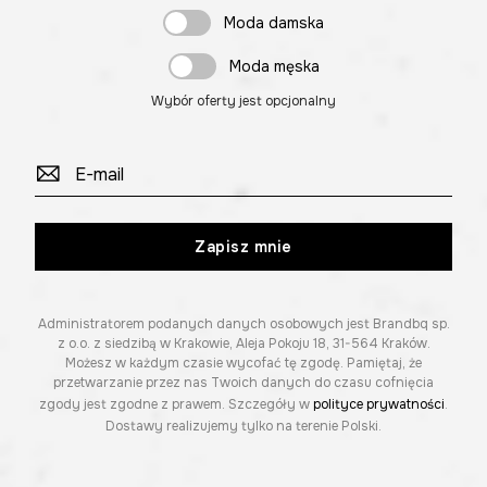
Moda damska
Moda męska
Wybór oferty jest opcjonalny
Zapisz mnie
Administratorem podanych danych osobowych jest Brandbq sp.
z o.o. z siedzibą w Krakowie, Aleja Pokoju 18, 31-564 Kraków.
Możesz w każdym czasie wycofać tę zgodę. Pamiętaj, że
przetwarzanie przez nas Twoich danych do czasu cofnięcia
zgody jest zgodne z prawem. Szczegóły w
polityce prywatności
.
Dostawy realizujemy tylko na terenie Polski.