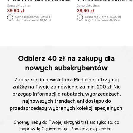
Cena aktualna:
Cena aktualna:
39,90 zł
39,90 zł
Cena regularna:
59,90 zł
Cena regularna:
69,90 zł
Najniższa cena:
59,90 zł
Najniższa cena:
69,90 zł
Odbierz
40 zł
na zakupy dla
nowych subskrybentów
Zapisz się do newslettera Medicine i otrzymaj
zniżkę na Twoje zamówienie za min. 200 zł. Nie
przegap informacji o rabatach, wyprzedażach,
najnowszych trendach ani dostępu do
przedsprzedaży wybranych kolekcji specjalnych.
Chcemy, żeby do Twojej skrzynki trafiało tylko to, co
naprawdę Cię interesuje. Powiedz, czy jest to: