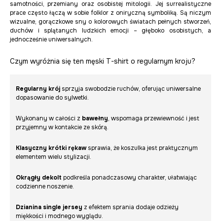
samotności, przemiany oraz osobistej mitologii. Jej surrealistyczne
prace często łączą w sobie folklor z oniryczną symboliką. Są niczym
wizualne, gorączkowe sny o kolorowych światach pełnych stworzeń,
duchów i splątanych ludzkich emocji – głęboko osobistych, a
jednocześnie uniwersalnych.
Czym wyróżnia się ten męski T-shirt o regularnym kroju?
Regularny krój
sprzyja swobodzie ruchów, oferując uniwersalne
dopasowanie do sylwetki.
Wykonany w całości z
bawełny
, wspomaga przewiewność i jest
przyjemny w kontakcie ze skórą.
Klasyczny krótki rękaw
sprawia, że koszulka jest praktycznym
elementem wielu stylizacji.
Okrągły dekolt
podkreśla ponadczasowy charakter, ułatwiając
codzienne noszenie.
Dzianina single jersey
z efektem sprania dodaje odzieży
miękkości i modnego wyglądu.