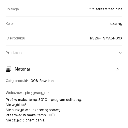
Kolekcja
Kit Mizeres x Medicine
Kolor
czarny
ID Produktu
RS26-TSMA51-99X
Producent
Materiał
Cały produkt
:
100% Bawełna
Wskazówki pielęgnacyjne
:
Prać w maks. temp. 30°C – program delikatny.
Nie wybielać.
Nie suszyć w suszarce bębnowej.
Prasować w maks. temp. 110°C.
Nie czyścić chemicznie.