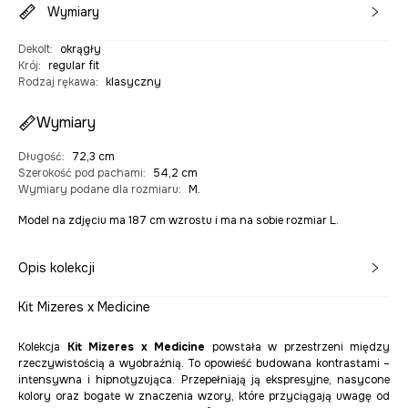
Wymiary
Dekolt
:
okrągły
Krój
:
regular fit
Rodzaj rękawa
:
klasyczny
Wymiary
Długość
:
72,3 cm
Szerokość pod pachami
:
54,2 cm
Wymiary podane dla rozmiaru
:
M.
Model na zdjęciu ma 187 cm wzrostu i ma na sobie rozmiar L.
Opis kolekcji
Kit Mizeres x Medicine
Kolekcja
Kit Mizeres x Medicine
powstała w przestrzeni między
rzeczywistością a wyobraźnią. To opowieść budowana kontrastami –
intensywna i hipnotyzująca. Przepełniają ją ekspresyjne, nasycone
kolory oraz bogate w znaczenia wzory, które przyciągają uwagę od