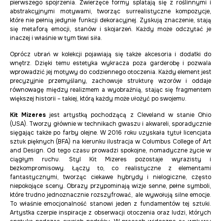
pierwszego spojrzenia. Zwierzęce formy splatają się z roślinnymi i
abstrakcyjnymi motywami, tworząc surrealistyczne kompozycje,
które nie pełnią jedynie funkcji dekoracyjnej. Zyskują znaczenie, stają
się metaforą emocji, stanów i skojarzeń. Każdy może odczytać je
inaczej i właśnie w tym tkwi siła.
Oprócz ubrań w kolekcji pojawiają się także akcesoria i dodatki do
wnętrz. Dzięki temu estetyka wykracza poza garderobę i pozwala
wprowadzić jej motywy do codziennego otoczenia. Każdy element jest
precyzyjnie przemyślany, zachowuje strukturę wzorów i oddaje
równowagę między realizmem a wyobraźnią, stając się fragmentem
większej historii – takiej, którą każdy może ułożyć po swojemu.
Kit Mizeres
jest artystką pochodzącą z Cleveland w stanie Ohio
(USA). Tworzy głównie w technikach gwaszu i akwareli, sporadycznie
sięgając także po farby olejne. W 2016 roku uzyskała tytuł licencjata
sztuk pięknych (BFA) na kierunku ilustracja w Columbus College of Art
and Design. Od tego czasu prowadzi spokojne, nomadyczne życie w
ciągłym ruchu. Styl Kit Mizeres pozostaje wyrazisty i
bezkompromisowy. Łączy to, co realistyczne z elementami
fantastycznymi, tworząc ciekawe hybrydy i nielogiczne, często
niepokojące sceny. Obrazy przypominają wizje senne, pełne symboli,
które trudno jednoznacznie rozszyfrować, ale wywołują silne emocje.
To właśnie emocjonalność stanowi jeden z fundamentów tej sztuki.
Artystka czerpie inspiracje z obserwacji otoczenia oraz ludzi, których