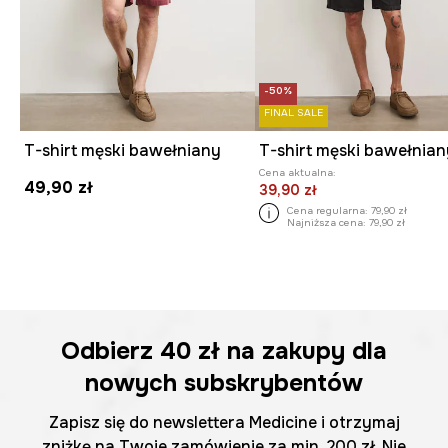
-50%
FINAL SALE
T-shirt męski bawełniany
T-shirt męski bawełnia
Cena aktualna:
49,90 zł
39,90 zł
Cena regularna:
79,90 zł
Najniższa cena:
79,90 zł
Odbierz
40 zł
na zakupy dla
nowych subskrybentów
Zapisz się do newslettera Medicine i otrzymaj
zniżkę na Twoje zamówienie za min. 200 zł. Nie