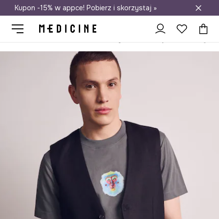
Kupon -15% w appce! Pobierz i skorzystaj »
Darmowa dostawa do salonów
Medicine
On
Odzież
T-shirty