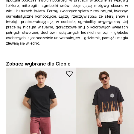
spotyka podczas swoich podróży. W pracach widoczne są wpływy
folkloru, mitologii i symboliki snów, obejmującej motywy obecne w
wielu kulturach świata. Formy zwierzęce splata z roślinnymi, tworząc
surrealistyczne kompozycje. Łączy rzeczywistość ze sferą snów i
intuicji, przekształcając ją w osobistą symbolikę artystyczną. Jej
prace
są niczym wizualne, gorączkowe sny o kolorowych światach
pełnych stworzeń, duchów i splątanych ludzkich emocji – głęboko
osobistych, a jednocześnie uniwersalnych – gdzie mit, pamięć i magia
zlewają się w jedno.
Zobacz wybrane dla Ciebie