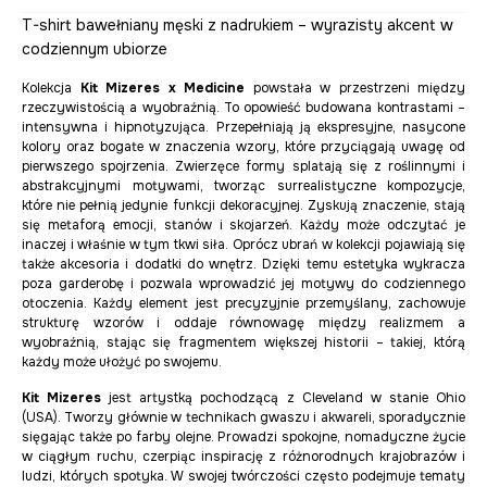
T-shirt bawełniany męski z nadrukiem – wyrazisty akcent w
codziennym ubiorze
Kolekcja
Kit Mizeres x Medicine
powstała w przestrzeni między
rzeczywistością a wyobraźnią. To opowieść budowana kontrastami –
intensywna i hipnotyzująca. Przepełniają ją ekspresyjne, nasycone
kolory oraz bogate w znaczenia wzory, które przyciągają uwagę od
pierwszego spojrzenia. Zwierzęce formy splatają się z roślinnymi i
abstrakcyjnymi motywami, tworząc surrealistyczne kompozycje,
które nie pełnią jedynie funkcji dekoracyjnej. Zyskują znaczenie, stają
się metaforą emocji, stanów i skojarzeń. Każdy może odczytać je
inaczej i właśnie w tym tkwi siła. Oprócz ubrań w kolekcji pojawiają się
także akcesoria i dodatki do wnętrz. Dzięki temu estetyka wykracza
poza garderobę i pozwala wprowadzić jej motywy do codziennego
otoczenia. Każdy element jest precyzyjnie przemyślany, zachowuje
strukturę wzorów i oddaje równowagę między realizmem a
wyobraźnią, stając się fragmentem większej historii – takiej, którą
każdy może ułożyć po swojemu.
Kit Mizeres
jest artystką pochodzącą z Cleveland w stanie Ohio
(USA). Tworzy głównie w technikach gwaszu i akwareli, sporadycznie
sięgając także po farby olejne. Prowadzi spokojne, nomadyczne życie
w ciągłym ruchu, czerpiąc inspirację z różnorodnych krajobrazów i
ludzi, których spotyka. W swojej twórczości często podejmuje tematy