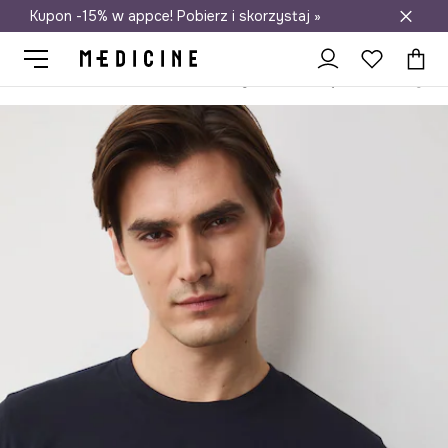
Kupon -15% w appce! Pobierz i skorzystaj »
Darmowa dostawa do salonów
Medicine
On
Odzież
T-shirty
T-shirt męski bawełniany