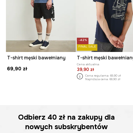
-42%
FINAL SALE
T-shirt męski bawełniany
Cena aktualna:
69,90 zł
39,90 zł
Cena regularna:
69,90 zł
Najniższa cena:
69,90 zł
Odbierz
40 zł
na zakupy dla
nowych subskrybentów