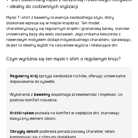
– idealny do codziennych stylizacji
Męski T-shirt z bawełny to esencja swobodnego stylu, który
doskonale wpisuje się w miejski krajobraz. Ten model,
charakteryzujący się regularnym krojem i granatową barwą, stanowi
uniwersalną bazę dla wielu zestawień. Jego unikalna kieszonka z
rowerowym motywem dodaje indywidualnego charakteru, sprawiając,
że jest to idealny wybór na casualowe wyjścia i relaksujące dni.
Czym wyróżnia się ten męski t-shirt o regularnym kroju?
Regularny krój
sprzyja swobodzie ruchów, oferując uniwersalne
dopasowanie do sylwetki.
Wykonanie z
bawełny
wspomaga przewiewność i miękkość, co
podnosi komfort noszenia.
Krótki rękaw
pozwala na komfort w cieplejsze dni, stanowiąc
klasyczny element ubioru.
Okrągły dekolt
podkreśla ponadczasowy charakter, łatwo
komponując się z różnymi dodatkami.