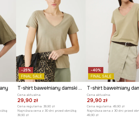
-25%
-40%
FINAL SALE
FINAL SALE
iany
T-shirt bawełniany damski gładki kolor zielony
T-shirt bawełniany da
Cena aktualna:
Cena aktualna:
29,90 zł
29,90 zł
Cena regularna:
39,90 zł
Cena regularna:
49,90 zł
niżką:
Najniższa cena z 30 dni przed obniżką:
Najniższa cena z 30 dni przed obn
39,90 zł
49,90 zł