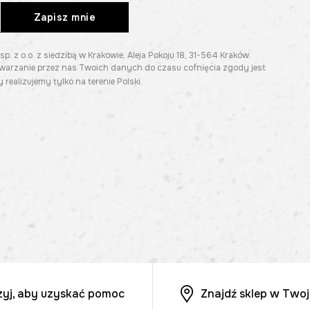
Zapisz mnie
z o.o. z siedzibą w Krakowie, Aleja Pokoju 18, 31-564 Kraków.
twarzanie przez nas Twoich danych do czasu cofnięcia zgody jest
 realizujemy tylko na terenie Polski.
zyj, aby uzyskać pomoc
Znajdź sklep w Twoj