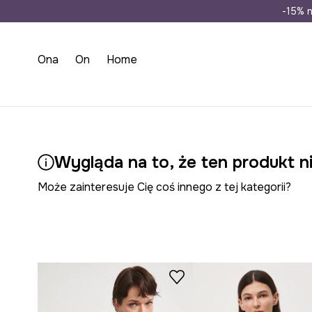
Wysyłka n
-15% n
Ona
On
Home
Wygląda na to, że ten produkt ni
Może zainteresuje Cię coś innego z tej kategorii?