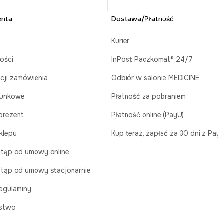
enta
Dostawa/Płatność
Kurier
ości
InPost Paczkomat® 24/7
acji zamówienia
Odbiór w salonie MEDICINE
runkowe
Płatność za pobraniem
prezent
Płatność online (PayU)
klepu
Kup teraz, zapłać za 30 dni z P
tąp od umowy online
tąp od umowy stacjonarnie
egulaminy
stwo