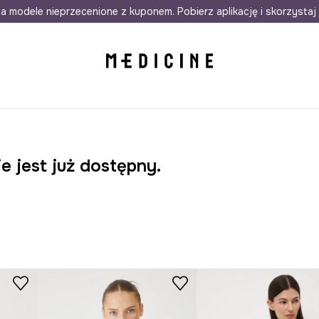
awet w 24h
a modele nieprzecenione z kuponem. Pobierz aplikację i skorzystaj 
Darmowa dostawa do salonów
30 d
e jest już dostępny.