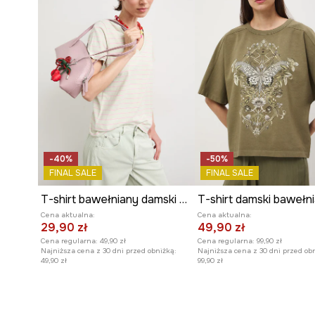
-40%
-50%
FINAL SALE
FINAL SALE
T-shirt bawełniany damski z elastanem w pasy
T-shirt damski bawełn
Cena aktualna:
Cena aktualna:
29,90 zł
49,90 zł
Cena regularna:
49,90 zł
Cena regularna:
99,90 zł
Najniższa cena z 30 dni przed obniżką:
Najniższa cena z 30 dni przed ob
49,90 zł
99,90 zł