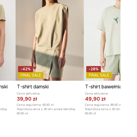
-42%
-28%
FINAL SALE
FINAL SALE
mski
T-shirt damski
Cena aktualna:
Cena aktualna:
39,90 zł
49,90 zł
Cena regularna:
69,90 zł
Cena regularna:
89,90 zł
iżką:
Najniższa cena z 30 dni przed obniżką:
Najniższa cena z 30 dni przed obn
69,90 zł
69,90 zł