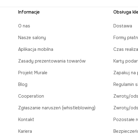
Informacje
Obsługa kli
O nas
Dostawa
Nasze salony
Formy płatn
Aplikacja mobilna
Czas realiz
Zasady prezentowania towarów
Karty poda
Projekt Murale
Zapakuj na 
Blog
Regulamin s
Cooperation
Zwroty/ods
Zgłaszanie naruszeń (whistleblowing)
Zwroty/ods
Kontakt
Pozostałe r
Kariera
Bezpieczeń