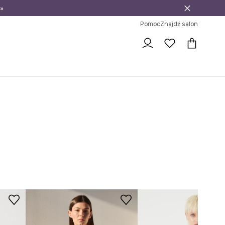
»
ni na zwrot
Pomoc
Znajdź salon