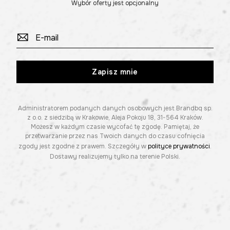
Wybór oferty jest opcjonalny
Zapisz mnie
Administratorem podanych danych osobowych jest Brandbq sp.
z o.o. z siedzibą w Krakowie, Aleja Pokoju 18, 31-564 Kraków.
Możesz w każdym czasie wycofać tę zgodę. Pamiętaj, że
przetwarzanie przez nas Twoich danych do czasu cofnięcia
zgody jest zgodne z prawem. Szczegóły w
polityce prywatności
.
Dostawy realizujemy tylko na terenie Polski.