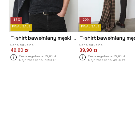
-37%
-20%
FINAL SALE
FINAL SALE
T-shirt bawełniany męski z kolekcji Eviva L'arte
Cena aktualna:
Cena aktualna:
49,90 zł
39,90 zł
Cena regularna:
79,90 zł
Cena regularna:
79,90 zł
Najniższa cena:
79,90 zł
Najniższa cena:
49,90 zł