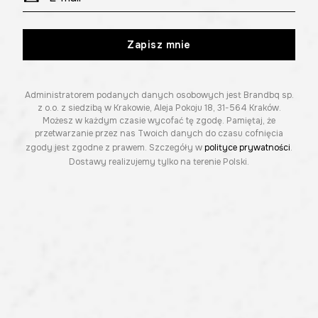
Zapisz mnie
Administratorem podanych danych osobowych jest Brandbq sp.
z o.o. z siedzibą w Krakowie, Aleja Pokoju 18, 31-564 Kraków.
Możesz w każdym czasie wycofać tę zgodę. Pamiętaj, że
przetwarzanie przez nas Twoich danych do czasu cofnięcia
zgody jest zgodne z prawem. Szczegóły w
polityce prywatności
.
Dostawy realizujemy tylko na terenie Polski.