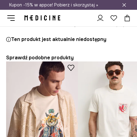
Kupon -15% w appce! Pobierz i skorzystaj »
Darmowa dostawa do salonów
Medicine
On
Odzież
T-shirty
Ten produkt jest aktualnie niedostępny
Sprawdź podobne produkty