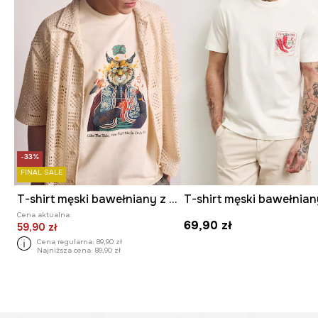
-33%
FINAL SALE
T-shirt męski bawełniany z nadrukiem z kolekcji Kit Mizeres x Medicine
Cena aktualna:
69,90 zł
59,90 zł
Cena regularna:
89,90 zł
Najniższa cena:
89,90 zł