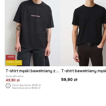
-44%
FINAL SALE
T-shirt męski bawełniany z efektem sprania
Cena aktualna:
59,90 zł
49,90 zł
Cena regularna:
89,90 zł
Najniższa cena:
89,90 zł