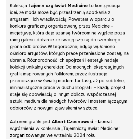
Kolekcja
Tajemniczy świat Medicine
to kontynuacja
idei, że moda może być przestrzenią spotkania z
artystami i ich wrażliwością. Powstała w oparciu o
konkurs graficzny organizowany przez Medicine –
inicjatywę, która daje szansę twórcom na wyjście poza
ramy galerii i dotarcie ze swoją sztuką do szerokiego
grona odbiorców. W tegorocznej edycji wyłoniono
ośmioro artystów, których prace przeniesione zostały na
ubrania. Różnorodność ich spojrzeń i estetyk nadaje
kolekcji unikalny charakter. Od mocnych, ekspresyjnych
grafik inspirowanych folklorem, przez ilustracje
przenoszące w światy modern fantasy, aż po subtelne,
minimalistyczne prace w duchu litografii – każdy projekt
staje się opowieścią o innym obliczu współczesnej
sztuki, medium dla młodych twórców i mostem łączącym
odbiorców z nowymi zjawiskami w sztuce.
Autorem grafiki jest
Albert Czosnowski
– laureat
wyróżnienia w konkursie „Tajemniczy Świat Medicine”
zorganizowanym we wrześniu 2024 roku.