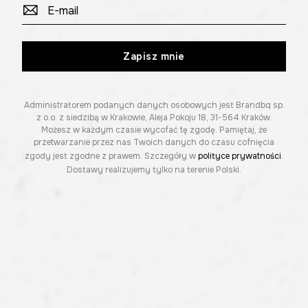
Zapisz mnie
Administratorem podanych danych osobowych jest Brandbq sp.
z o.o. z siedzibą w Krakowie, Aleja Pokoju 18, 31-564 Kraków.
Możesz w każdym czasie wycofać tę zgodę. Pamiętaj, że
przetwarzanie przez nas Twoich danych do czasu cofnięcia
zgody jest zgodne z prawem. Szczegóły w
polityce prywatności
.
Dostawy realizujemy tylko na terenie Polski.