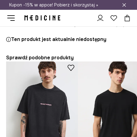
Kupon -15% w appce! Pobierz i skorzystaj »
Darmowa dostawa do salonów
Medicine
On
Odzież
T-shirty
Ten produkt jest aktualnie niedostępny
Sprawdź podobne produkty