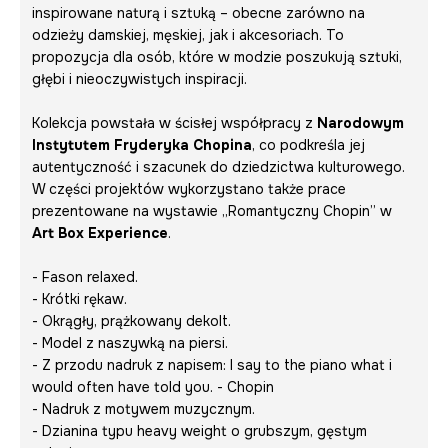
inspirowane naturą i sztuką – obecne zarówno na
odzieży damskiej, męskiej, jak i akcesoriach. To
propozycja dla osób, które w modzie poszukują sztuki,
głębi i nieoczywistych inspiracji.
Kolekcja powstała w ścisłej współpracy z
Narodowym
Instytutem Fryderyka Chopina
, co podkreśla jej
autentyczność i szacunek do dziedzictwa kulturowego.
W części projektów wykorzystano także prace
prezentowane na wystawie
„Romantyczny Chopin”
w
Art Box Experience
.
- Fason relaxed.
- Krótki rękaw.
- Okrągły, prążkowany dekolt.
- Model z naszywką na piersi.
- Z przodu nadruk z napisem:
I say to the piano what i
would often have told you.
- Chopin
- Nadruk z motywem muzycznym.
- Dzianina typu heavy weight o grubszym, gęstym