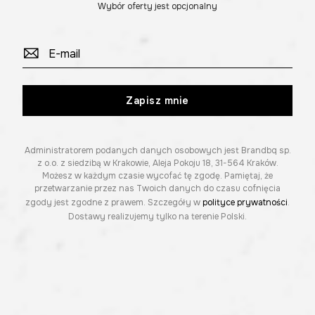
Wybór oferty jest opcjonalny
Zapisz mnie
Administratorem podanych danych osobowych jest Brandbq sp.
z o.o. z siedzibą w Krakowie, Aleja Pokoju 18, 31-564 Kraków.
Możesz w każdym czasie wycofać tę zgodę. Pamiętaj, że
przetwarzanie przez nas Twoich danych do czasu cofnięcia
zgody jest zgodne z prawem. Szczegóły w
polityce prywatności
.
Dostawy realizujemy tylko na terenie Polski.