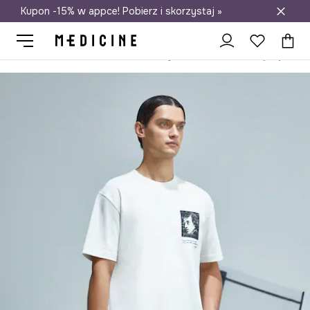
Kupon -15% w appce! Pobierz i skorzystaj »
Darmowa dostawa do salonów
Medicine
On
Odzież
T-shirty