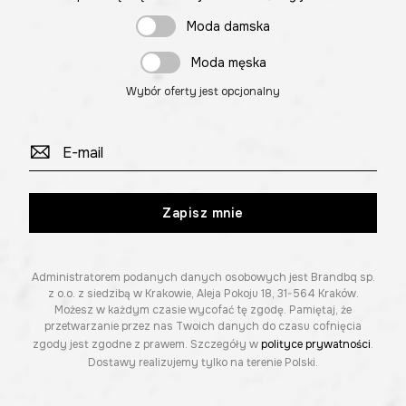
Moda damska
Moda męska
Wybór oferty jest opcjonalny
Zapisz mnie
Administratorem podanych danych osobowych jest Brandbq sp.
z o.o. z siedzibą w Krakowie, Aleja Pokoju 18, 31-564 Kraków.
Możesz w każdym czasie wycofać tę zgodę. Pamiętaj, że
przetwarzanie przez nas Twoich danych do czasu cofnięcia
zgody jest zgodne z prawem. Szczegóły w
polityce prywatności
.
Dostawy realizujemy tylko na terenie Polski.