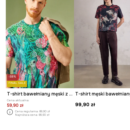
-33%
FINAL SALE
T-shirt bawełniany męski z elastanem by Justyna Stoszek – Forest Forever, Sense of Values kolor multicolor
Cena aktualna:
99,90 zł
59,90 zł
Cena regularna:
89,90 zł
Najniższa cena:
89,90 zł