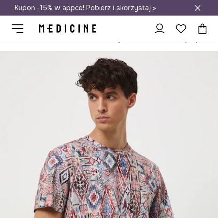
Kupon -15% w appce! Pobierz i skorzystaj »
Darmowa dostawa do salonów
Medicine
On
Odzież
T-shirty