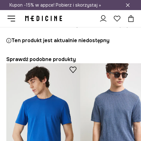
Kupon -15% w appce! Pobierz i skorzystaj »
Darmowa dostawa do salonów
Medicine
On
Odzież
T-shirty
Ten produkt jest aktualnie niedostępny
Sprawdź podobne produkty