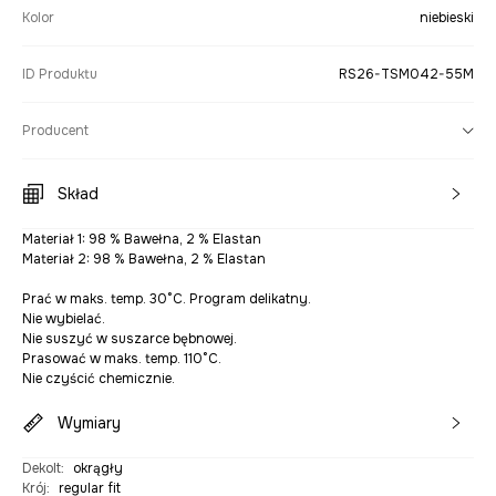
Kolor
niebieski
ID Produktu
RS26-TSM042-55M
Producent
Skład
Materiał 1: 98 % Bawełna, 2 % Elastan
Materiał 2: 98 % Bawełna, 2 % Elastan
Prać w maks. temp. 30°C. Program delikatny.
Nie wybielać.
Nie suszyć w suszarce bębnowej.
Prasować w maks. temp. 110°C.
Nie czyścić chemicznie.
Wymiary
Dekolt
:
okrągły
Krój
:
regular fit