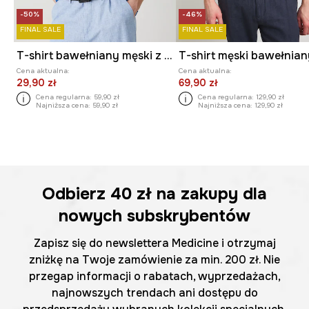
-50%
-46%
FINAL SALE
FINAL SALE
T-shirt bawełniany męski z elastanem gładki kolor niebieski
T-shirt męski bawełnia
Cena aktualna:
Cena aktualna:
29,90 zł
69,90 zł
Cena regularna:
59,90 zł
Cena regularna:
129,90 zł
Najniższa cena:
59,90 zł
Najniższa cena:
129,90 zł
Odbierz
40 zł
na zakupy dla
nowych subskrybentów
Zapisz się do newslettera Medicine i otrzymaj
zniżkę na Twoje zamówienie za min. 200 zł. Nie
przegap informacji o rabatach, wyprzedażach,
najnowszych trendach ani dostępu do