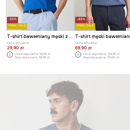
-50%
-46%
FINAL SALE
FINAL SALE
T-shirt bawełniany męski z elastanem gładki kolor niebieski
T-shirt męski bawełnia
Cena aktualna:
Cena aktualna:
29,90 zł
69,90 zł
Cena regularna:
59,90 zł
Cena regularna:
129,90 zł
Najniższa cena:
59,90 zł
Najniższa cena:
129,90 zł