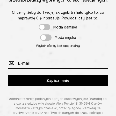
przedsprzedaży wybranych kolekcji specjalnych.
Chcemy, żeby do Twojej skrzynki trafiało tylko to, co
naprawdę Cię interesuje. Powiedz, czy jest to:
Moda damska
Moda męska
Wybór oferty jest opcjonalny
Zapisz mnie
Administratorem podanych danych osobowych jest Brandbq sp.
z o.o. z siedzibą w Krakowie, Aleja Pokoju 18, 31-564 Kraków.
Możesz w każdym czasie wycofać tę zgodę. Pamiętaj, że
przetwarzanie przez nas Twoich danych do czasu cofnięcia