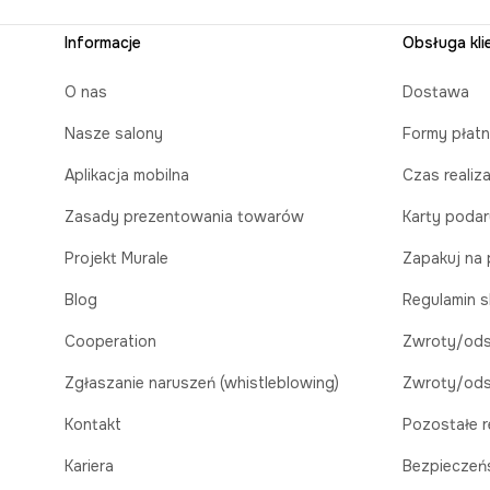
Informacje
Obsługa kli
O nas
Dostawa
Nasze salony
Formy płatn
Aplikacja mobilna
Czas realiz
Zasady prezentowania towarów
Karty poda
Projekt Murale
Zapakuj na 
Blog
Regulamin s
Cooperation
Zwroty/ods
Zgłaszanie naruszeń (whistleblowing)
Zwroty/ods
Kontakt
Pozostałe r
Kariera
Bezpieczeń