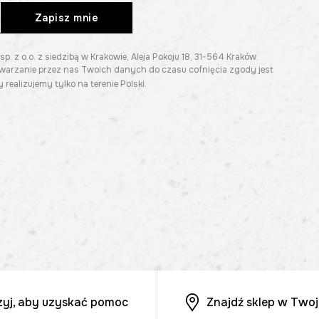
Zapisz mnie
z o.o. z siedzibą w Krakowie, Aleja Pokoju 18, 31-564 Kraków.
twarzanie przez nas Twoich danych do czasu cofnięcia zgody jest
 realizujemy tylko na terenie Polski.
zyj, aby uzyskać pomoc
Znajdź sklep w Twoj