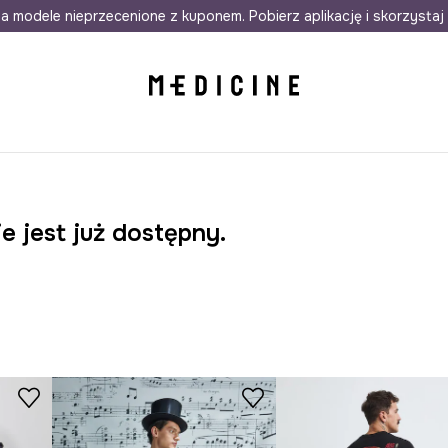
awet w 24h
a modele nieprzecenione z kuponem. Pobierz aplikację i skorzystaj 
Darmowa dostawa do salonów
30 d
e jest już dostępny.