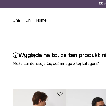
Wysyłka n
-15% n
Ona
On
Home
Wygląda na to, że ten produkt ni
Może zainteresuje Cię coś innego z tej kategorii?