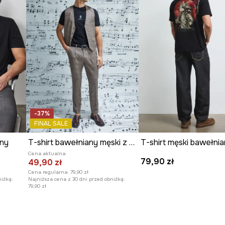
-37%
FINAL SALE
any
T-shirt bawełniany męski z elastanem z kolekcji Narodowy Instytut Fryderyka Chopina x Medicine
Cena aktualna:
79,90 zł
49,90 zł
Cena regularna:
79,90 zł
niżką:
Najniższa cena z 30 dni przed obniżką:
79,90 zł