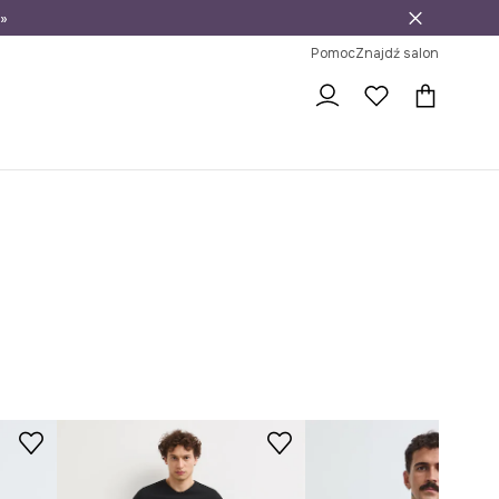
»
ni na zwrot
Pomoc
Znajdź salon