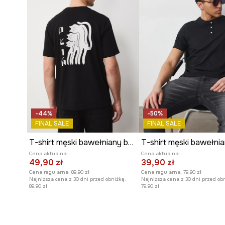
-44%
-50%
FINAL SALE
FINAL SALE
T-shirt męski bawełniany by Aga Serwicka, Grafika Polska
T-shirt męski bawełni
Cena aktualna:
Cena aktualna:
49,90 zł
39,90 zł
Cena regularna:
89,90 zł
Cena regularna:
79,90 zł
Najniższa cena z 30 dni przed obniżką:
Najniższa cena z 30 dni przed ob
89,90 zł
79,90 zł