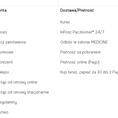
enta
Dostawa/Płatność
Kurier
ości
InPost Paczkomat® 24/7
acji zamówienia
Odbiór w salonie MEDICINE
runkowe
Płatność za pobraniem
prezent
Płatność online (PayU)
klepu
Kup teraz, zapłać za 30 dni z P
tąp od umowy online
tąp od umowy stacjonarnie
egulaminy
stwo