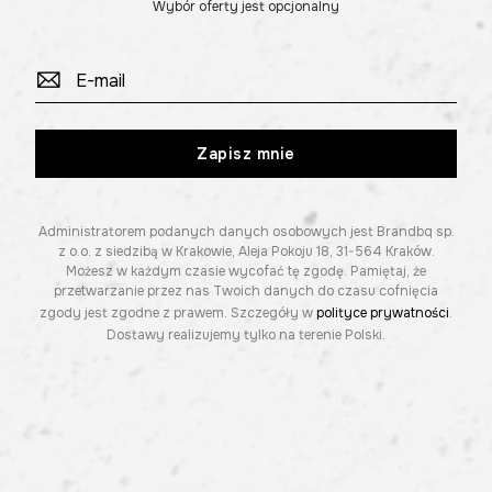
Wybór oferty jest opcjonalny
Zapisz mnie
Administratorem podanych danych osobowych jest Brandbq sp.
z o.o. z siedzibą w Krakowie, Aleja Pokoju 18, 31-564 Kraków.
Możesz w każdym czasie wycofać tę zgodę. Pamiętaj, że
przetwarzanie przez nas Twoich danych do czasu cofnięcia
zgody jest zgodne z prawem. Szczegóły w
polityce prywatności
.
Dostawy realizujemy tylko na terenie Polski.