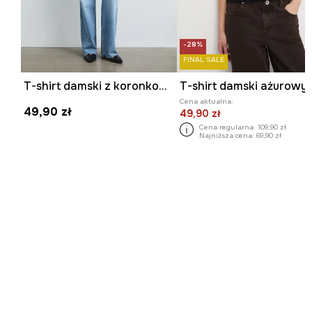
-28%
FINAL SALE
T-shirt damski z koronkowymi wstawkami
T-shirt damski ażurowy
Cena aktualna:
49,90 zł
49,90 zł
Cena regularna:
109,90 zł
Najniższa cena:
69,90 zł