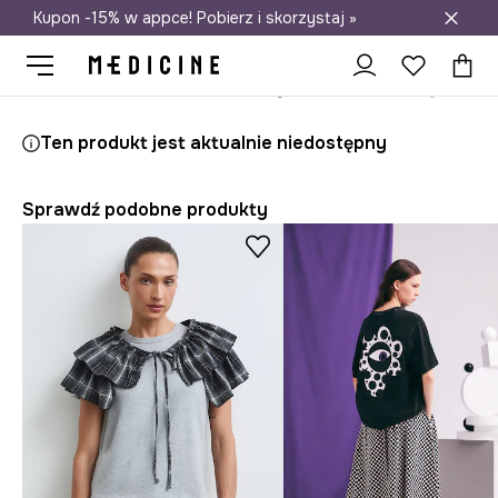
Kupon -15% w appce! Pobierz i skorzystaj »
Darmowa dostawa do salonów
Medicine
Ona
Odzież
T-shirty
Ten produkt jest aktualnie niedostępny
Sprawdź podobne produkty