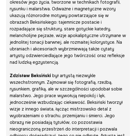
okresów jego życia, tworzone w technikach fotografii,
rysunku i malarstwa. Odważne i magnetyczne wzory
ukazują różnorodne motywy powtarzające się w
obrazach Beksińskiego: tajemnicze postacie i
rozpadające się struktury, stare gotyckie katedry,
melancholijne pejzaże, wizje apokaliptyczne utrzymane w
jednolitej tonacji barwnej, ale rozmaitej kolorystyce. Na
ubraniach i akcesoriach wybrzmiewają także cytaty
artysty odzwierciedlające jego twórczość oraz refleksje
nad ludzką egzystencją.
Zdzisław Beksiński
był artystą niezwykle
wszechstronnym. Zajmował się fotografią, rzeźbą,
rysunkiem, grafiką, ale w szczególności upodobał sobie
malarstwo. Jego prace wywołują niepokój i lęk,
jednocześnie wzbudzając ciekawość. Beksiński tworzył
wizje z innego świata, łącząc mistrzowsko detal z
wyobrażeniami o strachu, przemijaniu i śmierci. Jego
obrazy nie posiadają tytułów, co pozostawia
nieograniczoną przestrzeń do interpretacji i pozwala
odbiorcy doświadczyć, tego co nie odkryte. Artysta jest