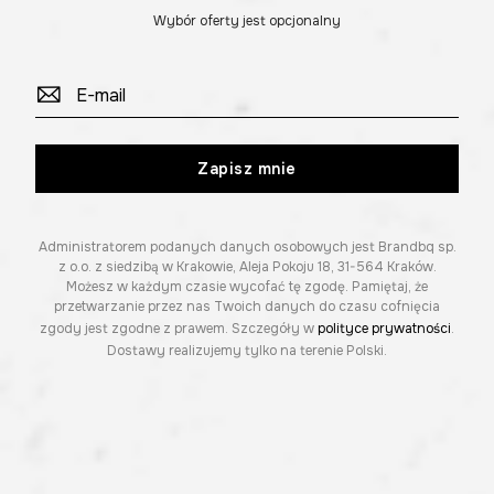
Wybór oferty jest opcjonalny
Zapisz mnie
Administratorem podanych danych osobowych jest Brandbq sp.
z o.o. z siedzibą w Krakowie, Aleja Pokoju 18, 31-564 Kraków.
Możesz w każdym czasie wycofać tę zgodę. Pamiętaj, że
przetwarzanie przez nas Twoich danych do czasu cofnięcia
zgody jest zgodne z prawem. Szczegóły w
polityce prywatności
.
Dostawy realizujemy tylko na terenie Polski.