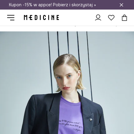
Kupon -15% w appce! Pobierz i skorzystaj »
Darmowa dostawa do salonów
Medicine
Ona
Odzież
T-shirty