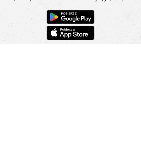
Pomoc
Znajdź sklep
Informacje
O nas
Nasze salony
Aplikacja mobilna
Zasady prezentowania towarów