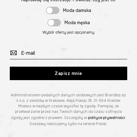
Moda damska
Moda męska
Wybór oferty jest opcjonalny
Zapisz mnie
Administratorem podanych danych osobowych jest Brandbq sp.
z o.o. z siedzibą w Krakowie, Aleja Pokoju 18, 31-564 Kraków.
Możesz w każdym czasie wycofać tę zgodę. Pamiętaj, że
przetwarzanie przez nas Twoich danych do czasu cofnięcia
zgody jest zgodne z prawem. Szczegóły w
polityce prywatności
.
Dostawy realizujemy tylko na terenie Polski.