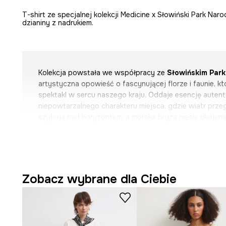
T-shirt ze specjalnej kolekcji Medicine x Słowiński Park N
dzianiny z nadrukiem.
Kolekcja powstała we współpracy ze
Słowińskim Par
artystyczna opowieść o fascynującej florze i faunie, k
spektakl w sercu naszego kraju. Oddaje esencję autent
niepowtarzalnego charakteru miejsca, gdzie wiatr prze
szybują nad horyzontem, a morska bryza niesie ukojenie
akcesoriach znalazły się nadruki i wzory zaprojektowa
Medicine, które przedstawiają ruchome wydmy – unikal
turystów z całego świata, a także przymorskie jeziora, la
dziką faunę. Symbolem kolekcji jest mewa srebrzysta, a
motywów roślinnych porastających bałtyckie brzegi i s
Zobacz wybrane dla Ciebie
różnorodności krajobrazów przyrody. Odcienie piasku, 
zgaszonej zieleni i przydymionej szarości sprawiają, że
opowieść – o wolności, synergii i żywiołach, które oży
miejsce.