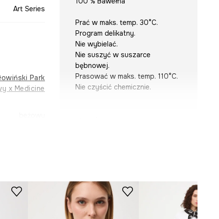
100 % Bawełna
Art Series
Prać w maks. temp. 30°C.
Program delikatny.
Nie wybielać.
Nie suszyć w suszarce
bębnowej.
Prasować w maks. temp. 110°C.
łowiński Park
Nie czyścić chemicznie.
y x Medicine
beżowy
KRÓJ
-TSDA54-01X
Dekolt
:
w serek
Krój
:
regular fit