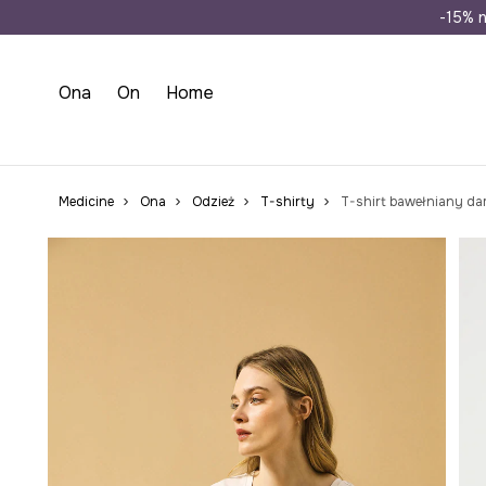
Wysyłka n
-15% n
Ona
On
Home
Medicine
Ona
Odzież
T-shirty