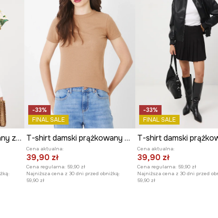
a Słowińskiego Parku
hrony cennych siedlisk i
zonych do produktów
jących na terenie parku
ym.
stępujących w Słowińskim
-33%
-33%
FINAL SALE
FINAL SALE
T-shirt damski bawełniany z elastanem z motywem roślinnym
T-shirt damski prążkowany z modalem kolor beżowy
Cena aktualna:
Cena aktualna:
39,90 zł
39,90 zł
Cena regularna:
59,90 zł
Cena regularna:
59,90 zł
żką:
Najniższa cena z 30 dni przed obniżką:
Najniższa cena z 30 dni przed ob
59,90 zł
59,90 zł