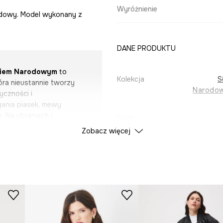
Wyróżnienie
arodowy. Model wykonany z
DANE PRODUKTU
kiem Narodowym
to
Kolekcja
S
tóra nieustannie tworzy
Narodow
yczności i
gania piasek, mewy
. Na ubraniach i
Kolor
ne przez grafików
Zobacz więcej
ne zjawisko przyciągające
ID Produktu
RS25
sy, latarnie, torfowiska i
le nie zabrakło również
ubtelnych odniesień do
Producent
chłodnych błękitów,
 każdy element to
wiają to wyjątkowe