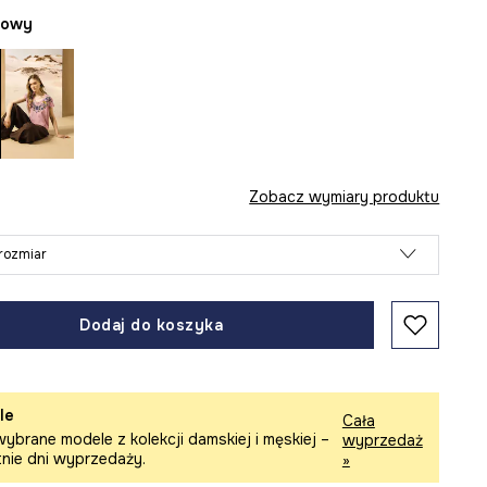
żowy
Zobacz wymiary produktu
rozmiar
Dodaj do koszyka
le
Cała
ybrane modele z kolekcji damskiej i męskiej –
wyprzedaż
tnie dni wyprzedaży.
»