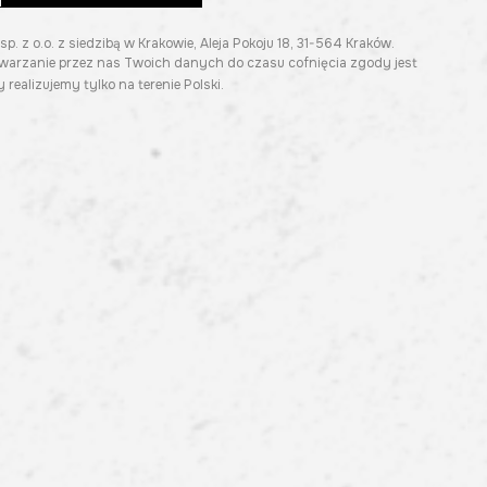
z o.o. z siedzibą w Krakowie, Aleja Pokoju 18, 31-564 Kraków.
twarzanie przez nas Twoich danych do czasu cofnięcia zgody jest
 realizujemy tylko na terenie Polski.