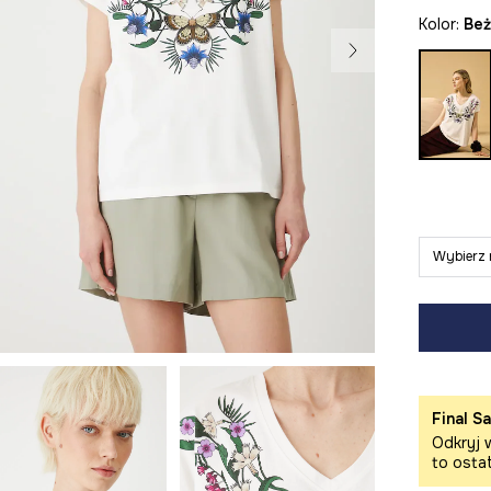
Kolor:
be
Wybierz 
Final Sa
Odkryj w
to osta