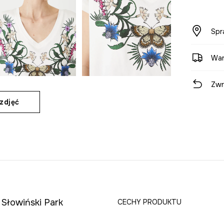
Spr
War
Zwr
zdjęć
 Słowiński Park
CECHY PRODUKTU