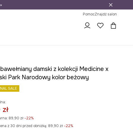
»
ni na zwrot
Pomoc
Znajdź salon
 bawełniany damski z kolekcji Medicine x
ski Park Narodowy kolor beżowy
INAL SALE
lna:
 zł
arna:
89,90 zł
-22%
ena z 30 dni przed obniżką:
89,90 zł
 -22%