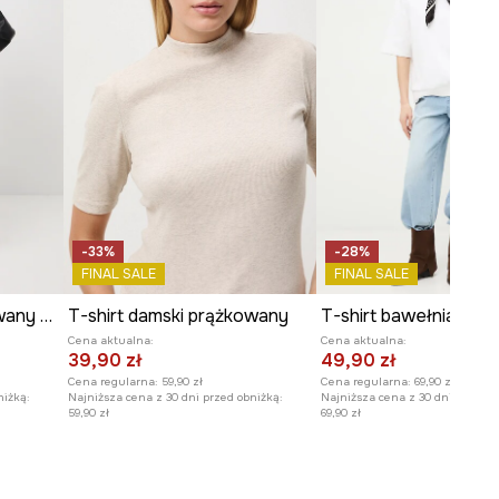
-33%
-28%
FINAL SALE
FINAL SALE
T-shirt damski prążkowany kolor biały
T-shirt damski prążkowany
Cena aktualna:
Cena aktualna:
39,90 zł
49,90 zł
Cena regularna:
59,90 zł
Cena regularna:
69,90 zł
niżką:
Najniższa cena z 30 dni przed obniżką:
Najniższa cena z 30 dni przed o
59,90 zł
69,90 zł