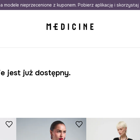
awet w 24h
a modele nieprzecenione z kuponem. Pobierz aplikację i skorzystaj 
Darmowa dostawa do salonów
30 d
e jest już dostępny.