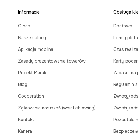
Informacje
Obsługa kli
O nas
Dostawa
Nasze salony
Formy płatn
Aplikacja mobilna
Czas realiz
Zasady prezentowania towarów
Karty poda
Projekt Murale
Zapakuj na 
Blog
Regulamin s
Cooperation
Zwroty/ods
Zgłaszanie naruszeń (whistleblowing)
Zwroty/ods
Kontakt
Pozostałe r
Kariera
Bezpieczeń