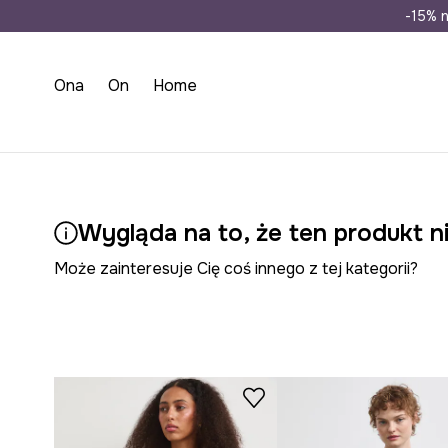
Wysyłka n
-15% n
Ona
On
Home
Wygląda na to, że ten produkt ni
Może zainteresuje Cię coś innego z tej kategorii?