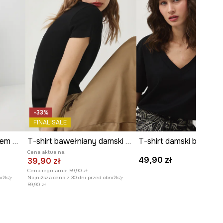
-33%
FINAL SALE
T-shirt damski z włóknem metalicznym
T-shirt bawełniany damski gładki kolor czarny
T-shirt damski bawełn
Cena aktualna:
49,90 zł
39,90 zł
Cena regularna:
59,90 zł
iżką:
Najniższa cena z 30 dni przed obniżką:
59,90 zł