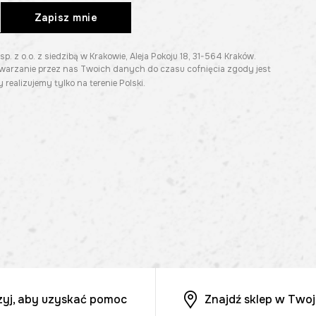
Zapisz mnie
z o.o. z siedzibą w Krakowie, Aleja Pokoju 18, 31-564 Kraków.
twarzanie przez nas Twoich danych do czasu cofnięcia zgody jest
 realizujemy tylko na terenie Polski.
zyj, aby uzyskać pomoc
Znajdź sklep w Twoj