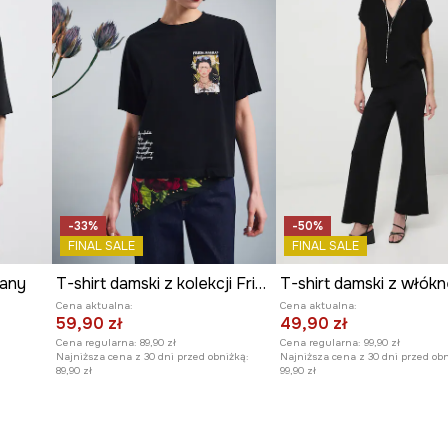
-33%
-50%
FINAL SALE
FINAL SALE
iany
T-shirt damski z kolekcji Frida
Cena aktualna:
Cena aktualna:
59,90 zł
49,90 zł
Cena regularna:
89,90 zł
Cena regularna:
99,90 zł
Najniższa cena z 30 dni przed obniżką:
Najniższa cena z 30 dni przed obn
89,90 zł
99,90 zł