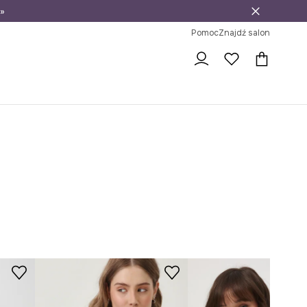
»
ni na zwrot
Pomoc
Znajdź salon