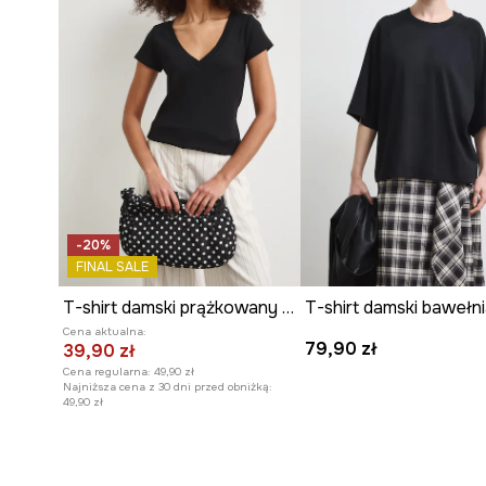
-20%
FINAL SALE
T-shirt damski prążkowany z modalem kolor czarny
T-shirt damski bawełn
Cena aktualna:
79,90 zł
39,90 zł
Cena regularna:
49,90 zł
Najniższa cena z 30 dni przed obniżką:
49,90 zł