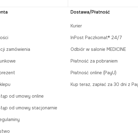
enta
Dostawa/Płatność
Kurier
ości
InPost Paczkomat® 24/7
acji zamówienia
Odbiór w salonie MEDICINE
runkowe
Płatność za pobraniem
prezent
Płatność online (PayU)
klepu
Kup teraz, zapłać za 30 dni z P
tąp od umowy online
tąp od umowy stacjonarnie
egulaminy
stwo