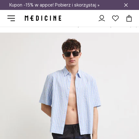
Kupon -15% w appce! Pobierz i skorzystaj »
Darmowa dostawa do salonów
Medicine
On
Odzież
Odzież kąpielowa
Szorty