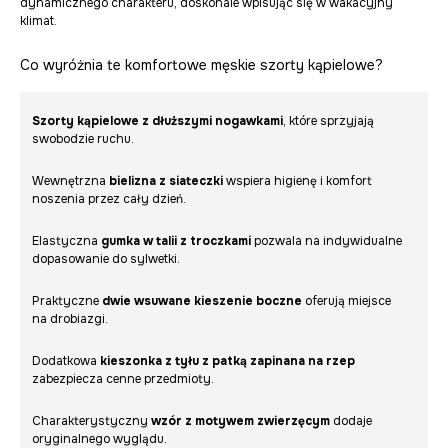
dynamicznego charakteru, doskonale wpisując się w wakacyjny
klimat.
Co wyróżnia te komfortowe męskie szorty kąpielowe?
Szorty kąpielowe z dłuższymi nogawkami
, które sprzyjają
swobodzie ruchu.
Wewnętrzna
bielizna z siateczki
wspiera higienę i komfort
noszenia przez cały dzień.
Elastyczna
gumka w talii z troczkami
pozwala na indywidualne
dopasowanie do sylwetki.
Praktyczne
dwie wsuwane kieszenie boczne
oferują miejsce
na drobiazgi.
Dodatkowa
kieszonka z tyłu z patką zapinana na rzep
zabezpiecza cenne przedmioty.
Charakterystyczny
wzór z motywem zwierzęcym
dodaje
oryginalnego wyglądu.