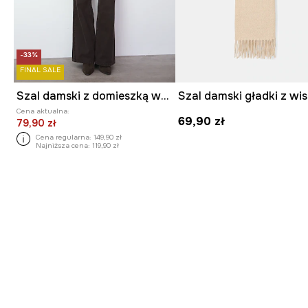
-33%
FINAL SALE
Szal damski z domieszką wełny alpaki i wełny owczej
Szal damski gładki z wi
Cena aktualna:
69,90 zł
79,90 zł
Cena regularna:
149,90 zł
Najniższa cena:
119,90 zł