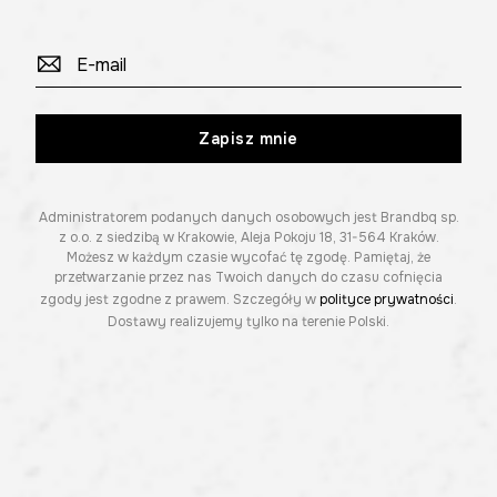
Zapisz mnie
Administratorem podanych danych osobowych jest Brandbq sp.
z o.o. z siedzibą w Krakowie, Aleja Pokoju 18, 31-564 Kraków.
Możesz w każdym czasie wycofać tę zgodę. Pamiętaj, że
przetwarzanie przez nas Twoich danych do czasu cofnięcia
zgody jest zgodne z prawem. Szczegóły w
polityce prywatności
.
Dostawy realizujemy tylko na terenie Polski.