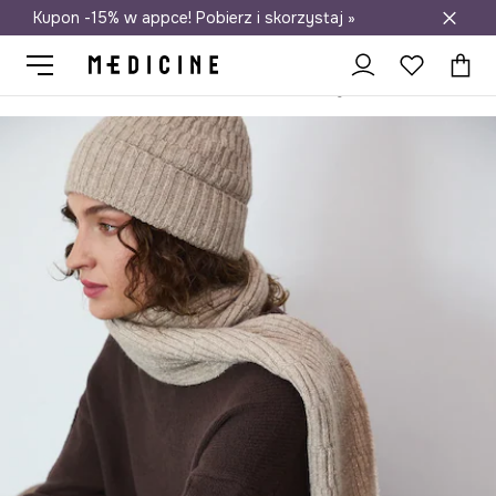
Kupon -15% w appce! Pobierz i skorzystaj »
Darmowa dostawa do salonów
Medicine
Ona
Akcesoria
Szaliki i chusty
Szale
Szal dam