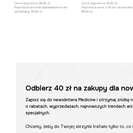
Cena regularna:
69,90 zł
Cena regularna:
69,90 zł
Najniższa cena od wprowadzenia do
Najniższa cena z 30 dni przed obni
sprzedaży:
69,90 zł
69,90 zł
Odbierz
40 zł
na zakupy dla no
Zapisz się do newslettera Medicine i otrzymaj zniżkę 
o rabatach, wyprzedażach, najnowszych trendach ani
specjalnych.
Chcemy, żeby do Twojej skrzynki trafiało tylko to, co 