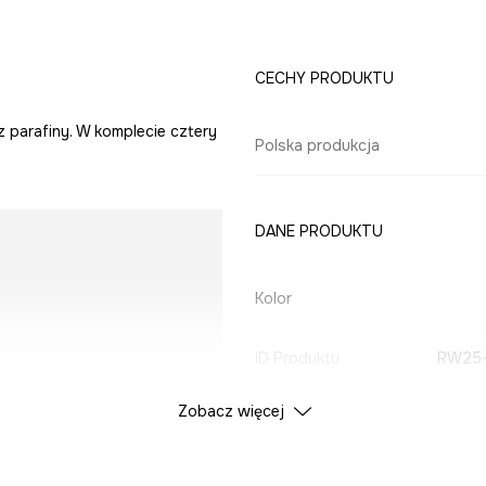
CECHY PRODUKTU
 parafiny. W komplecie cztery
Polska produkcja
DANE PRODUKTU
Kolor
ID Produktu
RW25
Zobacz więcej
u zakupów zaznacz opcję