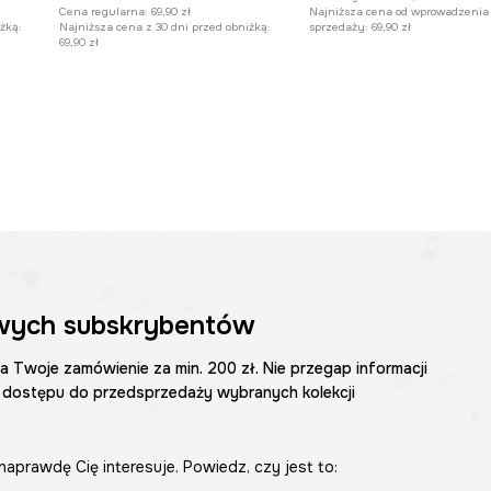
Najniższa cena od wprowadzenia
Cena regularna:
69,90 zł
sprzedaży:
69,90 zł
żką:
Najniższa cena z 30 dni przed obniżką:
69,90 zł
wych subskrybentów
na Twoje zamówienie za min. 200 zł. Nie przegap informacji
 dostępu do przedsprzedaży wybranych kolekcji
naprawdę Cię interesuje. Powiedz, czy jest to: