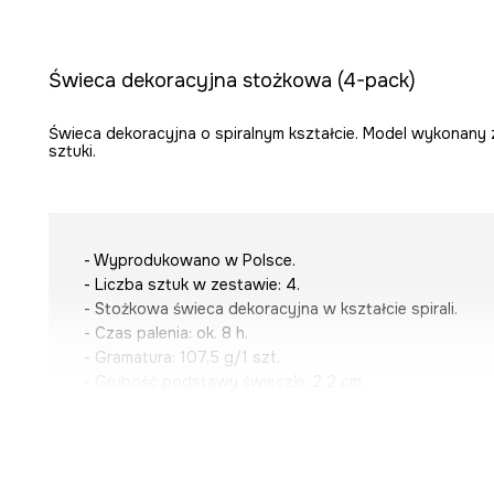
Świeca dekoracyjna stożkowa (4-pack)
Świeca dekoracyjna o spiralnym kształcie. Model wykonany z
sztuki.
- Wyprodukowano w Polsce.
- Liczba sztuk w zestawie: 4.
- Stożkowa świeca dekoracyjna w kształcie spirali.
- Czas palenia: ok. 8 h.
- Gramatura: 107,5 g/1 szt.
- Grubość podstawy świeczki: 2,2 cm.
- Wysokość świeczki: 31 cm.
Chcesz zapakować ten produkt na prezent? W koszyk
„Zapakuj na prezent”
, a my zrobimy to dla Ciebie.