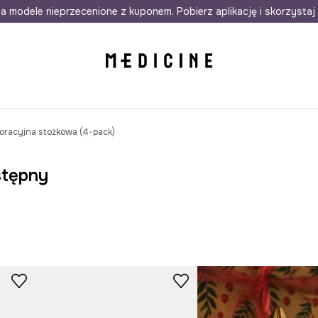
awet w 24h
a modele nieprzecenione z kuponem. Pobierz aplikację i skorzystaj 
Darmowa dostawa do salonów
30 d
oracyjna stożkowa (4-pack)
stępny