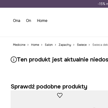
Wysyłka n
-15% n
Ona
On
Home
Medicine
Home
Salon
Zapachy
Świece
Świeca dek
Ten produkt jest aktualnie niedo
Sprawdź podobne produkty