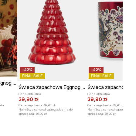
-42%
-42%
FINAL SALE
FINAL SALE
Świeca zapachowa Eggnog Snickerdoodles
Świeca zapachowa Eggnog Snickerdoodles
Cena aktualna:
Cena aktualna:
39,90 zł
39,90 zł
 do
Cena regularna:
69,90 zł
Cena regularna:
69,90 zł
Najniższa cena od wprowadzenia do
Najniższa cena od wprowadzeni
sprzedaży:
69,90 zł
sprzedaży:
69,90 zł