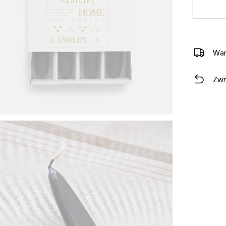
War
Zwr