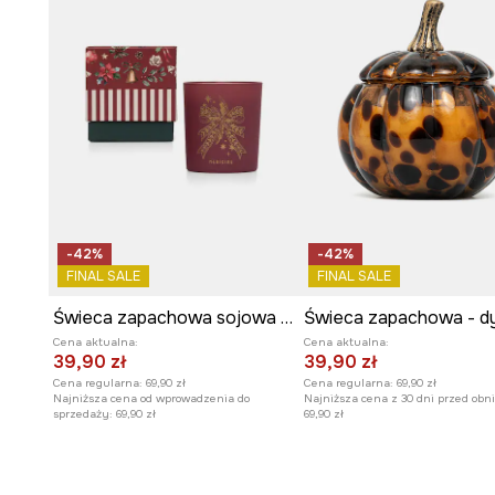
-42%
-42%
FINAL SALE
FINAL SALE
Świeca zapachowa sojowa świąteczna Apple Cinnamon
Świeca zapachowa - d
Cena aktualna:
Cena aktualna:
39,90 zł
39,90 zł
Cena regularna:
69,90 zł
Cena regularna:
69,90 zł
Najniższa cena od wprowadzenia do
Najniższa cena z 30 dni przed obni
sprzedaży:
69,90 zł
69,90 zł