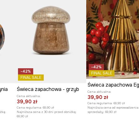
-42%
-42%
FINAL SALE
FINAL SALE
ynia
Świeca zapachowa - grzyb
Cena aktualna:
39,90 zł
Cena aktualna:
39,90 zł
Cena regularna:
69,90 zł
Najniższa cena od wprowadzenia
Cena regularna:
69,90 zł
sprzedaży:
69,90 zł
żką:
Najniższa cena z 30 dni przed obniżką:
69,90 zł