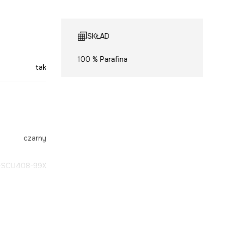
SKŁAD
100 % Parafina
tak
czarny
-SCU408-99X