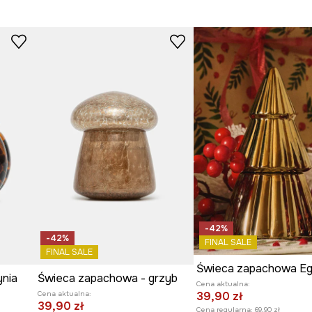
-42%
-42%
FINAL SALE
FINAL SALE
ynia
Świeca zapachowa - grzyb
Cena aktualna:
39,90 zł
Cena aktualna:
39,90 zł
Cena regularna:
69,90 zł