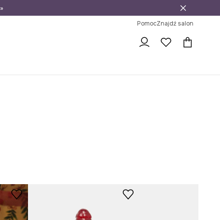
»
ni na zwrot
Pomoc
Znajdź salon