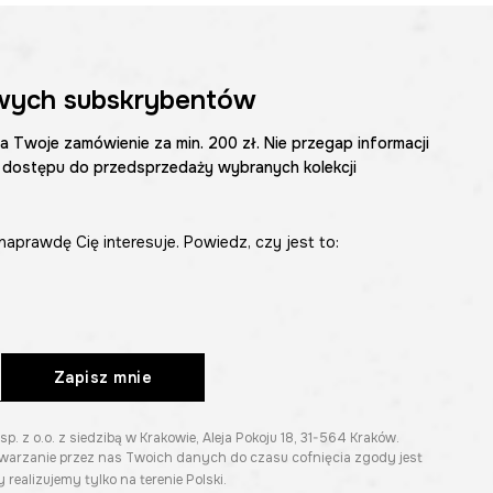
wych subskrybentów
na Twoje zamówienie za min. 200 zł. Nie przegap informacji
 dostępu do przedsprzedaży wybranych kolekcji
naprawdę Cię interesuje. Powiedz, czy jest to:
Zapisz mnie
z o.o. z siedzibą w Krakowie, Aleja Pokoju 18, 31-564 Kraków.
twarzanie przez nas Twoich danych do czasu cofnięcia zgody jest
 realizujemy tylko na terenie Polski.