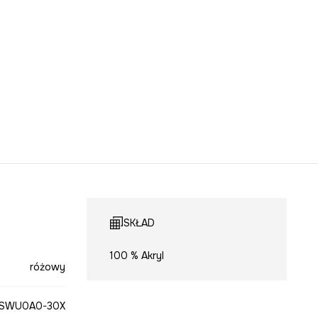
SKŁAD
100 % Akryl
różowy
SWU0A0-30X