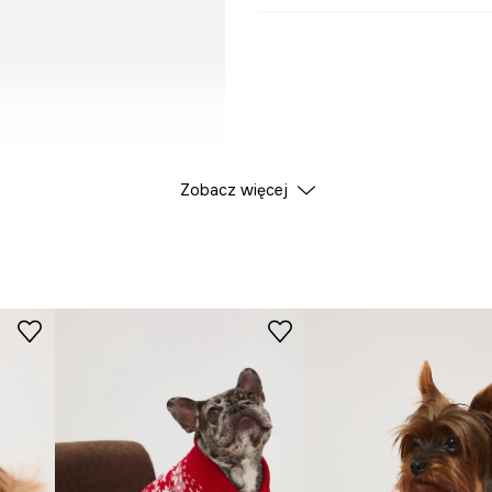
Zobacz więcej
iarze M.
er miniaturowy – do ok. 3
ński, koty - do ok. 4,5 kg.
 shih tzu, pudel
uże koty - do ok. 7 kg.
k. 10 kg.
 do ok. 25 kg.