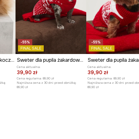
-55%
-55%
FINAL SALE
FINAL SALE
Sweter dla pupila z warkoczowym splotem
Sweter dla pupila żakardowy wzorzysty
Cena aktualna:
Cena aktualna:
39,90 zł
39,90 zł
Cena regularna:
89,90 zł
Cena regularna:
89,90 zł
żką:
Najniższa cena z 30 dni przed obniżką:
Najniższa cena z 30 dni przed ob
89,90 zł
89,90 zł