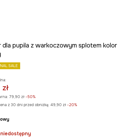
 dla pupila z warkoczowym splotem kolor
y
INAL SALE
lna:
 zł
arna:
79,90 zł
-50%
ena z 30 dni przed obniżką:
49,90 zł
 -20%
żowy
 niedostępny