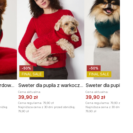
-50%
-50%
FINAL SALE
FINAL SALE
Sweter dla pupila żakardowy wzorzysty
Sweter dla pupila z warkoczowym splotem
Cena aktualna:
Cena aktualna:
39,90 zł
39,90 zł
Cena regularna:
79,90 zł
Cena regularna:
79,90 zł
niżką:
Najniższa cena z 30 dni przed obniżką:
Najniższa cena z 30 dni przed o
79,90 zł
79,90 zł