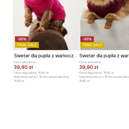
-50%
-50%
FINAL SALE
FINAL SALE
Sweter dla pupila z warkoczowym splotem
Cena aktualna:
Cena aktualna:
39,90 zł
39,90 zł
Cena regularna:
79,90 zł
Cena regularna:
79,90 zł
Najniższa cena z 30 dni przed obniżką:
Najniższa cena z 30 dni przed obni
79,90 zł
79,90 zł