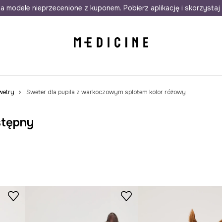
awet w 24h
a modele nieprzecenione z kuponem. Pobierz aplikację i skorzystaj 
Darmowa dostawa do salonów
30 d
wetry
Sweter dla pupila z warkoczowym splotem kolor różowy
stępny