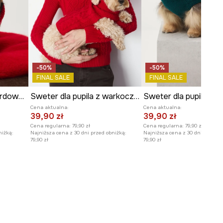
-50%
-50%
FINAL SALE
FINAL SALE
Sweter dla pupila żakardowy wzorzysty
Sweter dla pupila z warkoczowym splotem
Cena aktualna:
Cena aktualna:
39,90 zł
39,90 zł
Cena regularna:
79,90 zł
Cena regularna:
79,90 zł
niżką:
Najniższa cena z 30 dni przed obniżką:
Najniższa cena z 30 dni przed o
79,90 zł
79,90 zł