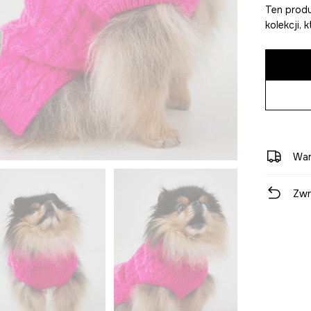
Ten produ
kolekcji,
War
Zwr