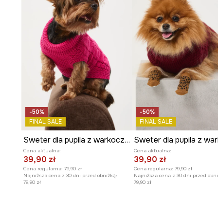
-50%
-50%
FINAL SALE
FINAL SALE
Sweter dla pupila z warkoczowym splotem
Cena aktualna:
Cena aktualna:
39,90 zł
39,90 zł
Cena regularna:
79,90 zł
Cena regularna:
79,90 zł
Najniższa cena z 30 dni przed obniżką:
Najniższa cena z 30 dni przed obni
79,90 zł
79,90 zł