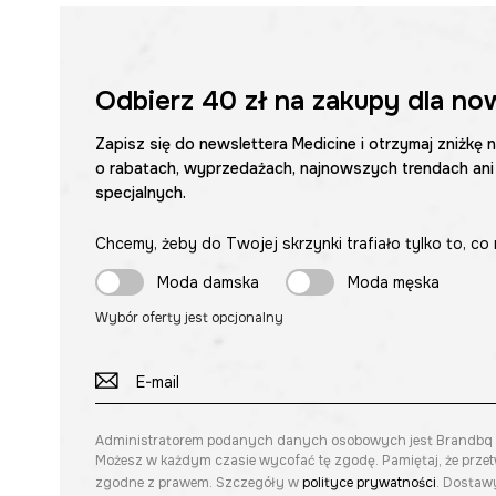
Odbierz
40 zł
na zakupy dla no
Zapisz się do newslettera Medicine i otrzymaj zniżkę 
o rabatach, wyprzedażach, najnowszych trendach ani
specjalnych.
Chcemy, żeby do Twojej skrzynki trafiało tylko to, co 
Moda damska
Moda męska
Wybór oferty jest opcjonalny
Administratorem podanych danych osobowych jest Brandbq sp. 
Możesz w każdym czasie wycofać tę zgodę. Pamiętaj, że prze
zgodne z prawem. Szczegóły w
polityce prywatności
. Dostawy