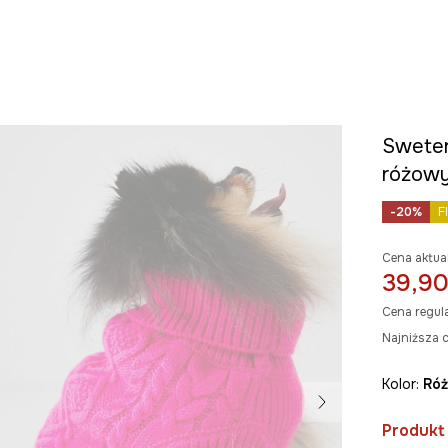
Sweter
różow
-20%
F
Cena aktua
39,90
Cena regul
Najniższa c
Kolor:
ró
Produkt