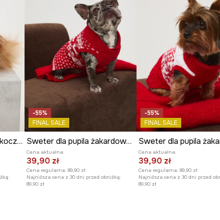
-55%
-55%
FINAL SALE
FINAL SALE
Sweter dla pupila z warkoczowym splotem
Sweter dla pupila żakardowy wzorzysty
Cena aktualna:
Cena aktualna:
39,90 zł
39,90 zł
Cena regularna:
89,90 zł
Cena regularna:
89,90 zł
żką:
Najniższa cena z 30 dni przed obniżką:
Najniższa cena z 30 dni przed ob
89,90 zł
89,90 zł