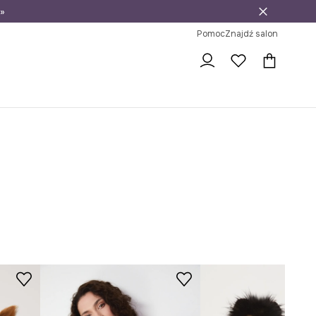
»
ni na zwrot
Pomoc
Znajdź salon