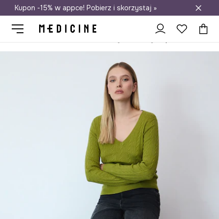
Kupon -15% w appce! Pobierz i skorzystaj »
Darmowa dostawa do salonów
Medicine
Ona
Odzież
Swetry
Przez głowę