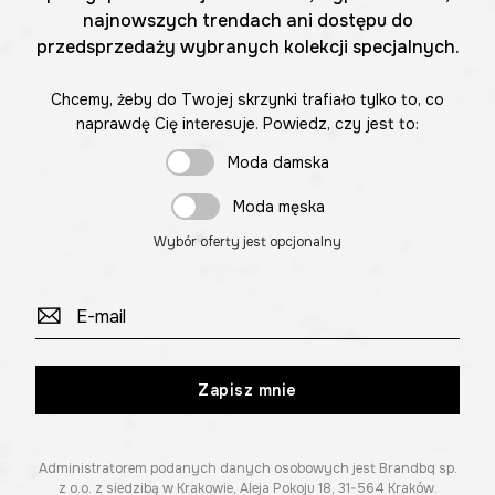
najnowszych trendach ani dostępu do
przedsprzedaży wybranych kolekcji specjalnych.
Chcemy, żeby do Twojej skrzynki trafiało tylko to, co
naprawdę Cię interesuje. Powiedz, czy jest to:
Moda damska
Moda męska
Wybór oferty jest opcjonalny
Zapisz mnie
Administratorem podanych danych osobowych jest Brandbq sp.
z o.o. z siedzibą w Krakowie, Aleja Pokoju 18, 31-564 Kraków.