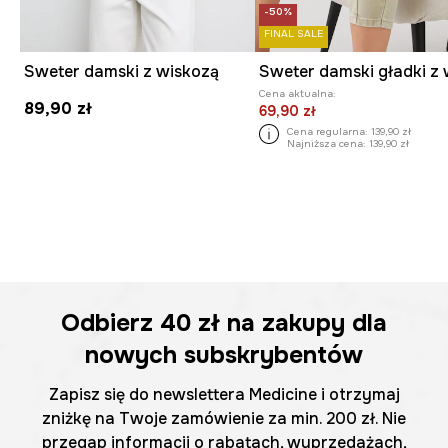
-50%
FINAL SALE
Sweter damski z wiskozą
Cena aktualna:
89,90 zł
69,90 zł
Cena regularna:
139,90 zł
Najniższa cena:
139,90 zł
Odbierz
40 zł
na zakupy dla
nowych subskrybentów
Zapisz się do newslettera Medicine i otrzymaj
zniżkę na Twoje zamówienie za min. 200 zł. Nie
przegap informacji o rabatach, wyprzedażach,