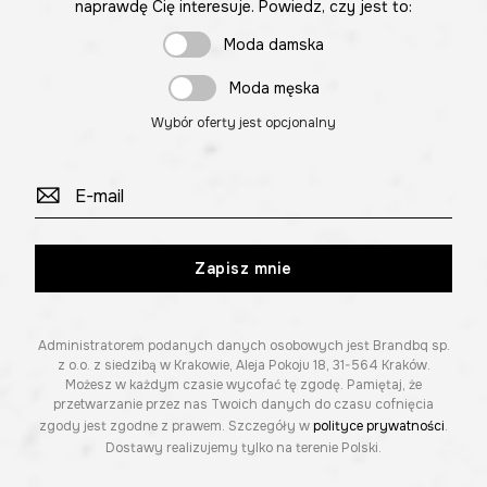
naprawdę Cię interesuje. Powiedz, czy jest to:
Moda damska
Moda męska
Wybór oferty jest opcjonalny
Zapisz mnie
Administratorem podanych danych osobowych jest Brandbq sp.
z o.o. z siedzibą w Krakowie, Aleja Pokoju 18, 31-564 Kraków.
Możesz w każdym czasie wycofać tę zgodę. Pamiętaj, że
przetwarzanie przez nas Twoich danych do czasu cofnięcia
zgody jest zgodne z prawem. Szczegóły w
polityce prywatności
.
Dostawy realizujemy tylko na terenie Polski.