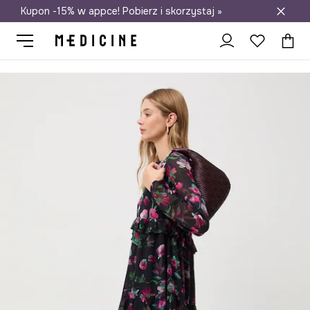
Kupon -15% w appce! Pobierz i skorzystaj »
Darmowa dostawa do salonów
Medicine
Ona
Odzież
Sukienki
Sukienka damska mini z falb