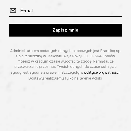
Zapisz mnie
Administratorem podanych danych osobowych jest Brandbq sp.
z o.o. z siedzibą w Krakowie, Aleja Pokoju 18, 31-564 Kraków.
Możesz w każdym czasie wycofać tę zgodę. Pamiętaj, że
przetwarzanie przez nas Twoich danych do czasu cofnięcia
zgody jest zgodne z prawem. Szczegóły w
polityce prywatności
.
Dostawy realizujemy tylko na terenie Polski.