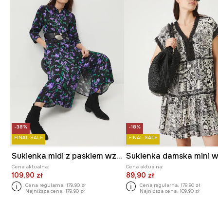
-38%
-18%
FINAL SALE
FINAL SALE
Sukienka midi z paskiem wzorzysta
Cena aktualna:
Cena aktualna:
109,90 zł
89,90 zł
Cena regularna:
179,90 zł
Cena regularna:
179,90 zł
Najniższa cena:
179,90 zł
Najniższa cena:
109,90 zł