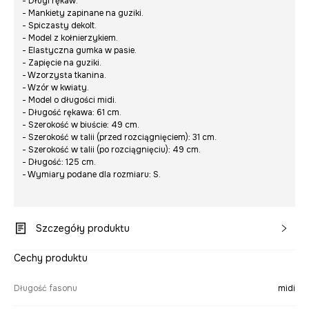
- Długi rękaw.
- Mankiety zapinane na guziki.
- Spiczasty dekolt.
- Model z kołnierzykiem.
- Elastyczna gumka w pasie.
- Zapięcie na guziki.
- Wzorzysta tkanina.
- Wzór w kwiaty.
- Model o długości midi.
- Długość rękawa: 61 cm.
- Szerokość w biuście: 49 cm.
- Szerokość w talii (przed rozciągnięciem): 31 cm.
- Szerokość w talii (po rozciągnięciu): 49 cm.
- Długość: 125 cm.
- Wymiary podane dla rozmiaru: S.
Szczegóły produktu
Cechy produktu
Długość fasonu
midi