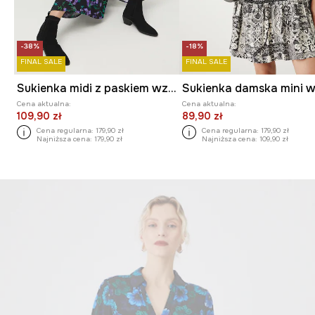
-38%
-18%
FINAL SALE
FINAL SALE
Sukienka midi z paskiem wzorzysta
Cena aktualna:
Cena aktualna:
109,90 zł
89,90 zł
Cena regularna:
179,90 zł
Cena regularna:
179,90 zł
Najniższa cena:
179,90 zł
Najniższa cena:
109,90 zł