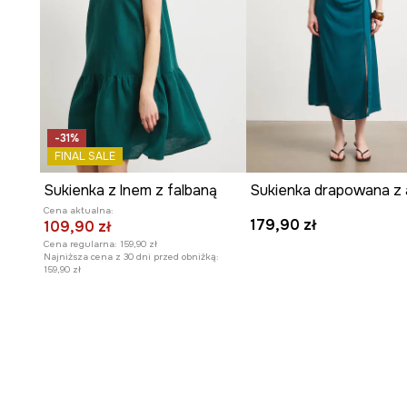
-31%
FINAL SALE
Sukienka z lnem z falbaną
Cena aktualna:
179,90 zł
109,90 zł
Cena regularna:
159,90 zł
Najniższa cena z 30 dni przed obniżką:
159,90 zł