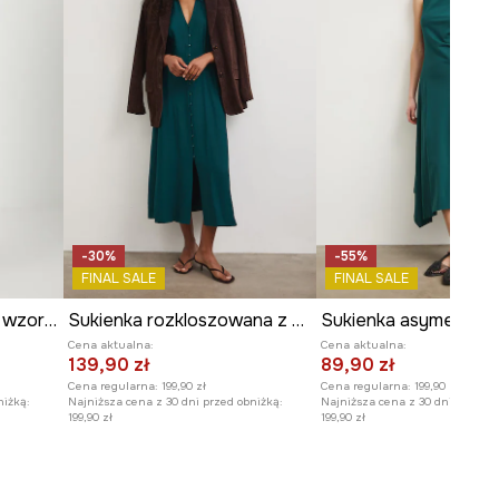
-30%
-55%
FINAL SALE
FINAL SALE
Sukienka damska maxi wzorzysta z wiskozy
Sukienka rozkloszowana z wiskozą
Cena aktualna:
Cena aktualna:
139,90 zł
89,90 zł
Cena regularna:
199,90 zł
Cena regularna:
199,90 zł
niżką:
Najniższa cena z 30 dni przed obniżką:
Najniższa cena z 30 dni przed o
199,90 zł
199,90 zł