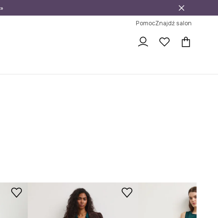
»
ni na zwrot
Pomoc
Znajdź salon