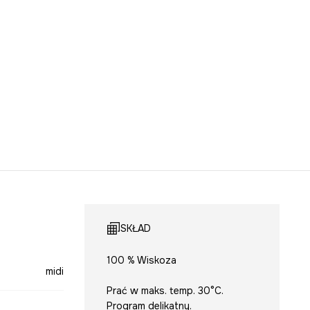
SKŁAD
100 % Wiskoza
midi
Prać w maks. temp. 30°C.
Program delikatny.