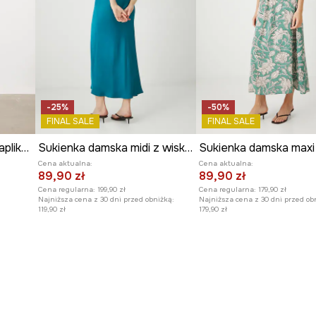
-25%
-50%
FINAL SALE
FINAL SALE
Sukienka drapowana z aplikacją
Sukienka damska midi z wiskozy satynowa kolor zielony
Cena aktualna:
Cena aktualna:
89,90 zł
89,90 zł
Cena regularna:
199,90 zł
Cena regularna:
179,90 zł
Najniższa cena z 30 dni przed obniżką:
Najniższa cena z 30 dni przed ob
119,90 zł
179,90 zł