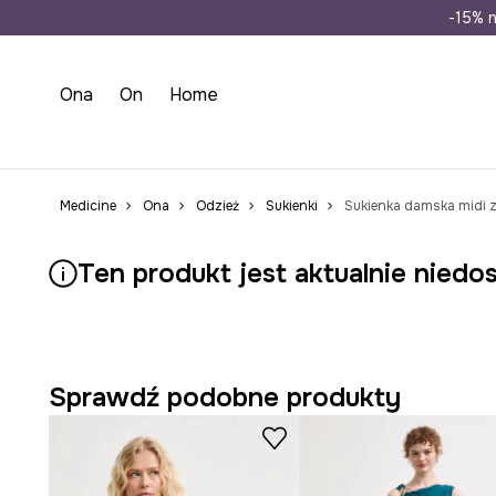
Wysyłka n
-15% n
Ona
On
Home
Medicine
Ona
Odzież
Sukienki
Sukienka damska midi 
Ten produkt jest aktualnie niedo
Sprawdź podobne produkty