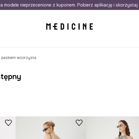
awet w 24h
a modele nieprzecenione z kuponem. Pobierz aplikację i skorzystaj 
Darmowa dostawa do salonów
30 d
z paskiem wzorzysta
stępny