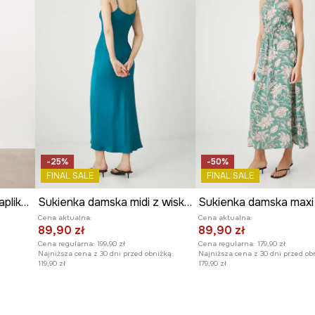
-25%
-50%
FINAL SALE
FINAL SALE
Sukienka drapowana z aplikacją
Sukienka damska midi z wiskozy satynowa kolor zielony
Cena aktualna:
Cena aktualna:
89,90 zł
89,90 zł
Cena regularna:
199,90 zł
Cena regularna:
179,90 zł
Najniższa cena z 30 dni przed obniżką:
Najniższa cena z 30 dni przed ob
119,90 zł
179,90 zł