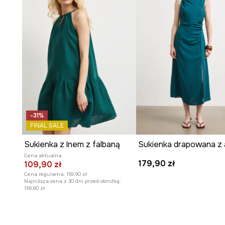
-31%
FINAL SALE
Sukienka z lnem z falbaną
Cena aktualna:
179,90 zł
109,90 zł
Cena regularna:
159,90 zł
Najniższa cena z 30 dni przed obniżką:
159,90 zł