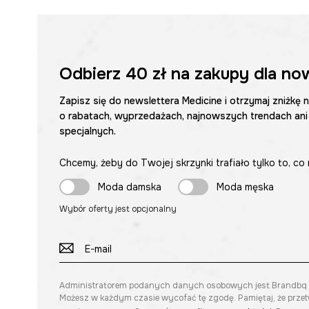
Odbierz
40 zł
na zakupy dla no
Zapisz się do newslettera Medicine i otrzymaj zniżkę 
o rabatach, wyprzedażach, najnowszych trendach ani
specjalnych.
Chcemy, żeby do Twojej skrzynki trafiało tylko to, co 
Moda damska
Moda męska
Wybór oferty jest opcjonalny
Administratorem podanych danych osobowych jest Brandbq sp. 
Możesz w każdym czasie wycofać tę zgodę. Pamiętaj, że prze