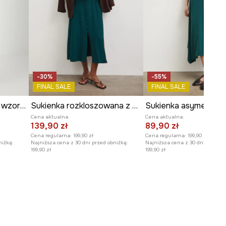
-30%
-55%
FINAL SALE
FINAL SALE
Sukienka damska maxi wzorzysta z wiskozy
Sukienka rozkloszowana z wiskozą
Cena aktualna:
Cena aktualna:
139,90 zł
89,90 zł
Cena regularna:
199,90 zł
Cena regularna:
199,90 zł
niżką:
Najniższa cena z 30 dni przed obniżką:
Najniższa cena z 30 dni przed o
199,90 zł
199,90 zł