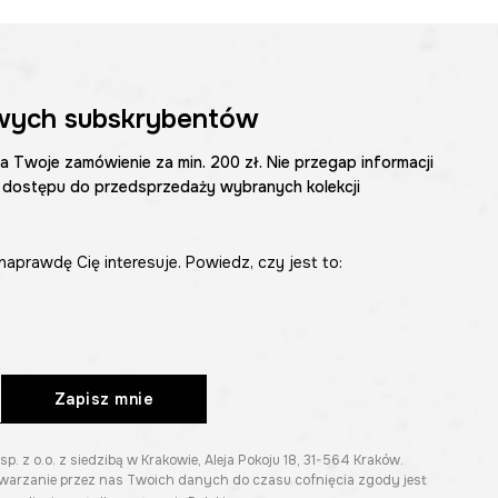
wych subskrybentów
na Twoje zamówienie za min. 200 zł. Nie przegap informacji
 dostępu do przedsprzedaży wybranych kolekcji
naprawdę Cię interesuje. Powiedz, czy jest to:
Zapisz mnie
z o.o. z siedzibą w Krakowie, Aleja Pokoju 18, 31-564 Kraków.
twarzanie przez nas Twoich danych do czasu cofnięcia zgody jest