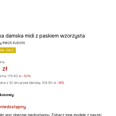
ka damska midi z paskiem wzorzysta
ony RW25.SUD010
NAL SALE
lna:
 zł
arna:
179,90 zł
-50%
ena z 30 dni przed obniżką:
109,90 zł
 -18%
rkusowy
 niedostępny
kt jest obecnie niedostępny. Zobacz inne modele z naszej