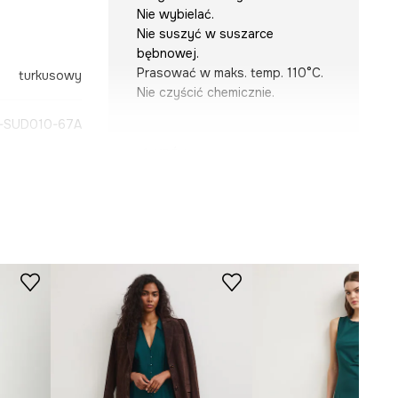
Nie wybielać.
Nie suszyć w suszarce
bębnowej.
Prasować w maks. temp. 110°C.
turkusowy
Nie czyścić chemicznie.
-SUD010-67A
KRÓJ
Dekolt
:
w serek, z kołnierzykiem
Rękaw
:
krótki
Krój modelu
:
rozkloszowana