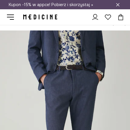
Kupon -15% w appce! Pobierz i skorzystaj »
Darmowa dostawa do salonów
Medicine
On
Odzież
Spodnie