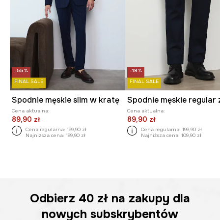
-55%
-18%
FINAL SALE
FINAL SALE
Spodnie męskie slim w kratę
Cena aktualna:
Cena aktualna:
89,90 zł
89,90 zł
Cena regularna:
199,90 zł
Cena regularna:
199,90 zł
Najniższa cena:
199,90 zł
Najniższa cena:
109,90 zł
Odbierz
40 zł
na zakupy dla
nowych subskrybentów