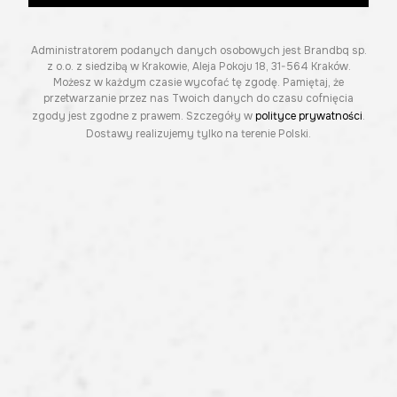
Administratorem podanych danych osobowych jest Brandbq sp.
z o.o. z siedzibą w Krakowie, Aleja Pokoju 18, 31-564 Kraków.
Możesz w każdym czasie wycofać tę zgodę. Pamiętaj, że
przetwarzanie przez nas Twoich danych do czasu cofnięcia
zgody jest zgodne z prawem. Szczegóły w
polityce prywatności
.
Dostawy realizujemy tylko na terenie Polski.