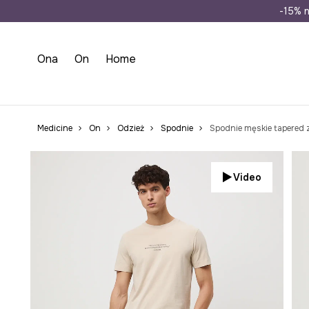
Wysyłka n
-15% n
Ona
On
Home
Medicine
On
Odzież
Spodnie
Spodnie męskie tapered 
Video