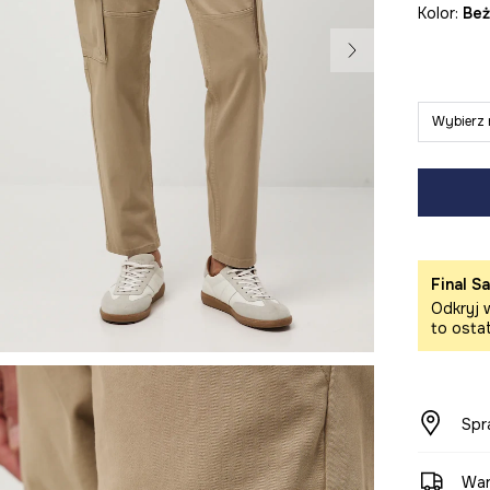
Kolor:
be
Wybierz 
Final Sa
Odkryj w
to osta
Spr
War