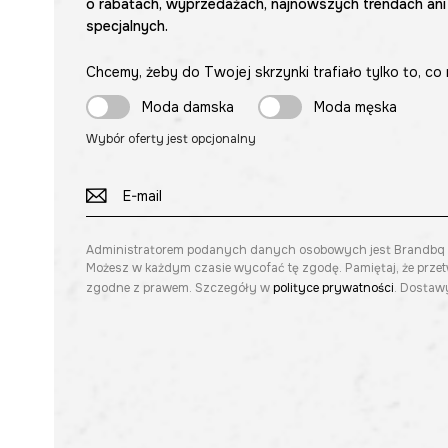
o rabatach, wyprzedażach, najnowszych trendach ani
specjalnych.
Chcemy, żeby do Twojej skrzynki trafiało tylko to, co 
Moda damska
Moda męska
Wybór oferty jest opcjonalny
Administratorem podanych danych osobowych jest Brandbq sp. 
Możesz w każdym czasie wycofać tę zgodę. Pamiętaj, że prze
zgodne z prawem. Szczegóły w
polityce prywatności
. Dostawy