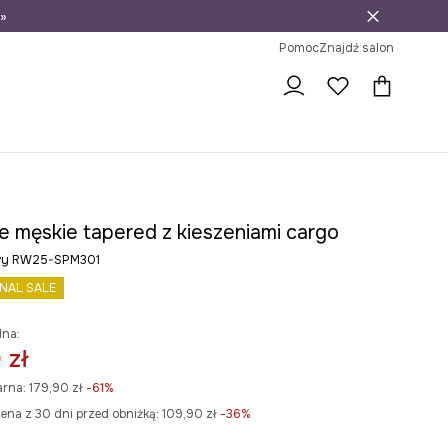
»
ni na zwrot
Pomoc
Znajdź salon
e męskie tapered z kieszeniami cargo
owy RW25-SPM301
INAL SALE
lna:
 zł
arna:
179,90 zł
-61%
ena z 30 dni przed obniżką:
109,90 zł
 -36%