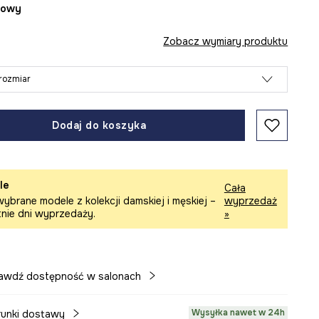
żowy
Zobacz wymiary produktu
rozmiar
Dodaj do koszyka
le
Cała
ybrane modele z kolekcji damskiej i męskiej –
wyprzedaż
tnie dni wyprzedaży.
»
awdź dostępność w salonach
Wysyłka nawet w 24h
unki dostawy