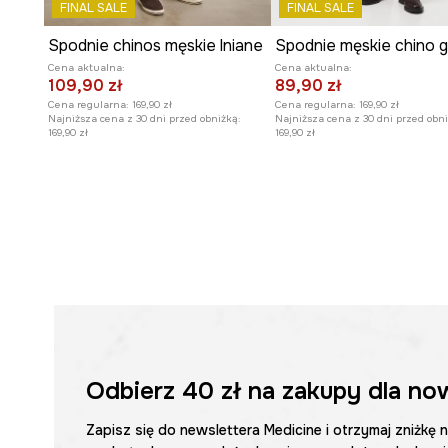
FINAL SALE
FINAL SALE
Spodnie chinos męskie lniane
Spodnie męskie chino g
Cena aktualna:
Cena aktualna:
109,90 zł
89,90 zł
Cena regularna:
169,90 zł
Cena regularna:
169,90 zł
Najniższa cena z 30 dni przed obniżką:
Najniższa cena z 30 dni przed obni
169,90 zł
169,90 zł
Odbierz
40 zł
na zakupy dla no
Zapisz się do newslettera Medicine i otrzymaj zniżkę 