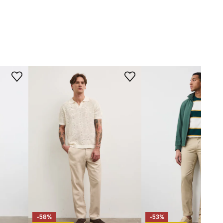
KRÓJ
Krój
:
prosty
Rodzaj nogawek
:
zwężane
Stan
:
regularny
-58%
-53%