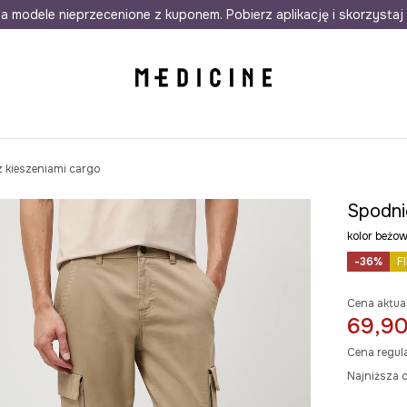
awet w 24h
a modele nieprzecenione z kuponem. Pobierz aplikację i skorzystaj 
Darmowa dostawa do salonów
30 d
z kieszeniami cargo
Spodni
kolor beż
-36%
F
Cena aktua
69,90
Cena regul
Najniższa c