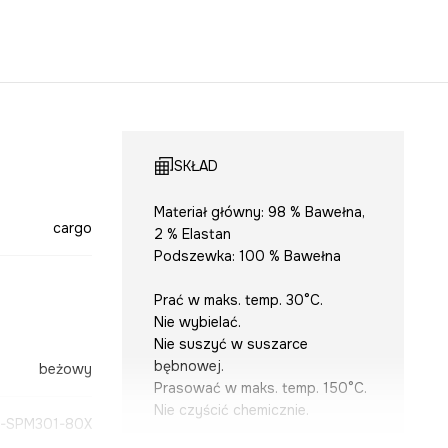
SKŁAD
Materiał główny: 98 % Bawełna,
cargo
2 % Elastan
Podszewka: 100 % Bawełna
Prać w maks. temp. 30°C.
Nie wybielać.
Nie suszyć w suszarce
bębnowej.
beżowy
Prasować w maks. temp. 150°C.
Nie czyścić chemicznie.
-SPM301-80X