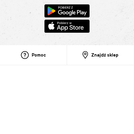
Pomoc
Znajdź sklep
Informacje
O nas
Nasze salony
Aplikacja mobilna
Zasady prezentowania towarów