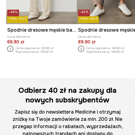
-46%
-40%
FINAL SALE
FINAL SALE
Spodnie dresowe męskie bawełniane
Cena aktualna:
Cena aktualna:
69,90 zł
89,90 zł
Cena regularna:
129,90 zł
Cena regularna:
149,90 zł
Najniższa cena:
129,90 zł
Najniższa cena:
149,90 zł
Odbierz
40 zł
na zakupy dla
nowych subskrybentów
Zapisz się do newslettera Medicine i otrzymaj
zniżkę na Twoje zamówienie za min. 200 zł. Nie
przegap informacji o rabatach, wyprzedażach,
najnowszych trendach ani dostępu do