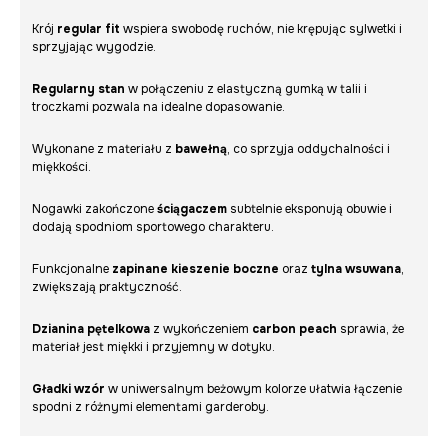
Krój
regular fit
wspiera swobodę ruchów, nie krępując sylwetki i
sprzyjając wygodzie.
Regularny stan
w połączeniu z elastyczną gumką w talii i
troczkami pozwala na idealne dopasowanie.
Wykonane z materiału z
bawełną
, co sprzyja oddychalności i
miękkości.
Nogawki zakończone
ściągaczem
subtelnie eksponują obuwie i
dodają spodniom sportowego charakteru.
Funkcjonalne
zapinane kieszenie boczne
oraz
tylna wsuwana
,
zwiększają praktyczność.
Dzianina pętelkowa
z wykończeniem
carbon peach
sprawia, że
materiał jest miękki i przyjemny w dotyku.
Gładki wzór
w uniwersalnym beżowym kolorze ułatwia łączenie
spodni z różnymi elementami garderoby.