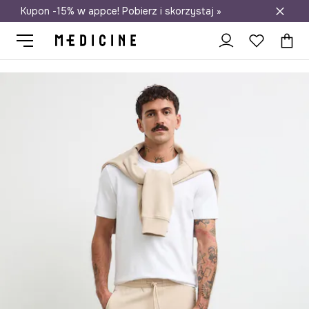
Kupon -15% w appce! Pobierz i skorzystaj »
Darmowa dostawa do salonów
Medicine
On
Odzież
Spodnie
Spodnie dresowe