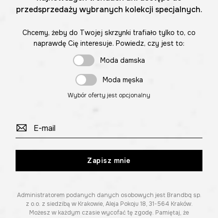
przedsprzedaży wybranych kolekcji specjalnych.
Chcemy, żeby do Twojej skrzynki trafiało tylko to, co
naprawdę Cię interesuje. Powiedz, czy jest to:
Moda damska
Moda męska
Wybór oferty jest opcjonalny
Zapisz mnie
Administratorem podanych danych osobowych jest Brandbq sp.
z o.o. z siedzibą w Krakowie, Aleja Pokoju 18, 31-564 Kraków.
Możesz w każdym czasie wycofać tę zgodę. Pamiętaj, że