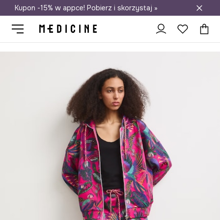
Kupon -15% w appce! Pobierz i skorzystaj »
Darmowa dostawa do salonów
Medicine
Ona
Odzież
Spodnie
Spodnie dresowe