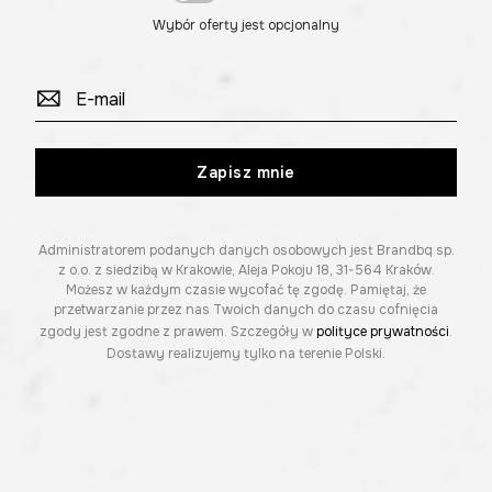
Wybór oferty jest opcjonalny
Zapisz mnie
Administratorem podanych danych osobowych jest Brandbq sp.
z o.o. z siedzibą w Krakowie, Aleja Pokoju 18, 31-564 Kraków.
Możesz w każdym czasie wycofać tę zgodę. Pamiętaj, że
przetwarzanie przez nas Twoich danych do czasu cofnięcia
zgody jest zgodne z prawem. Szczegóły w
polityce prywatności
.
Dostawy realizujemy tylko na terenie Polski.