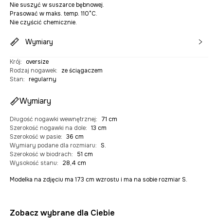
Nie suszyć w suszarce bębnowej.
Prasować w maks. temp. 110°C.
Nie czyścić chemicznie.
Wymiary
Krój
:
oversize
Rodzaj nogawek
:
ze ściągaczem
Stan
:
regularny
Wymiary
Długość nogawki wewnętrznej
:
71 cm
Szerokość nogawki na dole
:
13 cm
Szerokość w pasie
:
36 cm
Wymiary podane dla rozmiaru
:
S.
Szerokość w biodrach
:
51 cm
Wysokość stanu
:
28,4 cm
Modelka na zdjęciu ma 173 cm wzrostu i ma na sobie rozmiar S.
Zobacz wybrane dla Ciebie