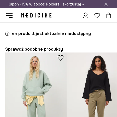
Kupon -15% w appce! Pobierz i skorzystaj »
Darmowa dostawa do salonów
Medicine
Ona
Odzież
Spodnie
Spodnie dresowe
Ten produkt jest aktualnie niedostępny
Sprawdź podobne produkty