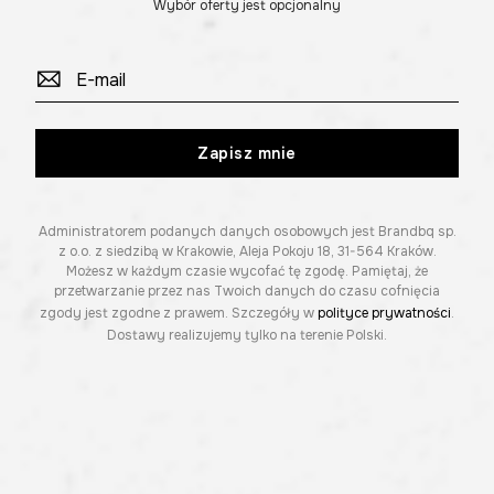
Wybór oferty jest opcjonalny
Zapisz mnie
Administratorem podanych danych osobowych jest Brandbq sp.
z o.o. z siedzibą w Krakowie, Aleja Pokoju 18, 31-564 Kraków.
Możesz w każdym czasie wycofać tę zgodę. Pamiętaj, że
przetwarzanie przez nas Twoich danych do czasu cofnięcia
zgody jest zgodne z prawem. Szczegóły w
polityce prywatności
.
Dostawy realizujemy tylko na terenie Polski.