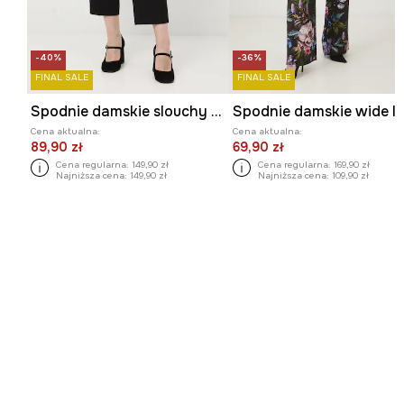
-40%
-36%
FINAL SALE
FINAL SALE
Spodnie damskie slouchy gładkie
Cena aktualna:
Cena aktualna:
89,90 zł
69,90 zł
Cena regularna:
149,90 zł
Cena regularna:
169,90 zł
Najniższa cena:
149,90 zł
Najniższa cena:
109,90 zł