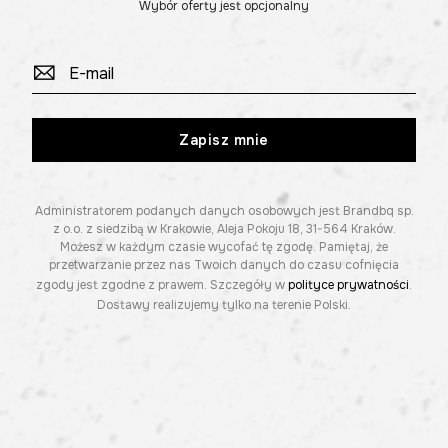
Wybór oferty jest opcjonalny
Zapisz mnie
Administratorem podanych danych osobowych jest Brandbq sp.
z o.o. z siedzibą w Krakowie, Aleja Pokoju 18, 31-564 Kraków.
Możesz w każdym czasie wycofać tę zgodę. Pamiętaj, że
przetwarzanie przez nas Twoich danych do czasu cofnięcia
zgody jest zgodne z prawem. Szczegóły w
polityce prywatności
.
Dostawy realizujemy tylko na terenie Polski.