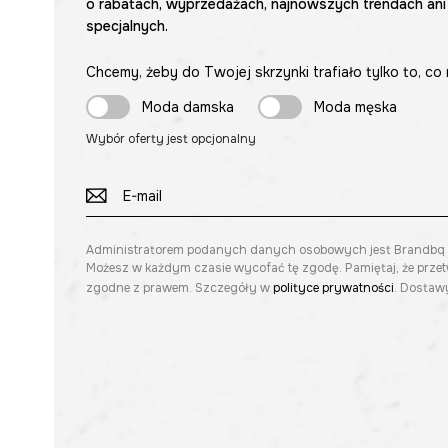
o rabatach, wyprzedażach, najnowszych trendach ani
specjalnych.
Chcemy, żeby do Twojej skrzynki trafiało tylko to, co 
Moda damska
Moda męska
Wybór oferty jest opcjonalny
Administratorem podanych danych osobowych jest Brandbq sp. 
Możesz w każdym czasie wycofać tę zgodę. Pamiętaj, że prze
zgodne z prawem. Szczegóły w
polityce prywatności
. Dostawy