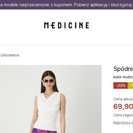
awet w 24h
a modele nieprzecenione z kuponem. Pobierz aplikację i skorzystaj 
Darmowa dostawa do salonów
30 d
 plisowana
Spódni
kolor mult
-22%
F
Cena aktua
69,90
Cena regul
Najniższa c