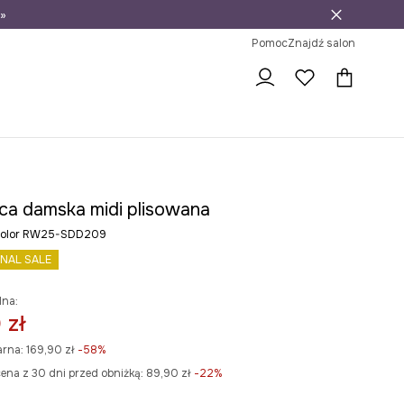
»
ni na zwrot
Pomoc
Znajdź salon
ca damska midi plisowana
icolor RW25-SDD209
INAL SALE
lna:
 zł
arna:
169,90 zł
-58%
ena z 30 dni przed obniżką:
89,90 zł
 -22%