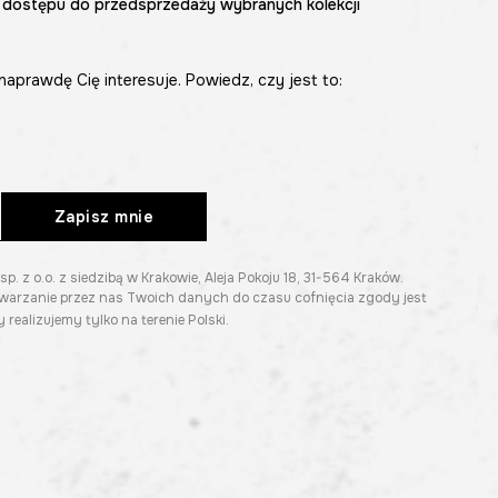
 dostępu do przedsprzedaży wybranych kolekcji
naprawdę Cię interesuje. Powiedz, czy jest to:
Zapisz mnie
z o.o. z siedzibą w Krakowie, Aleja Pokoju 18, 31-564 Kraków.
twarzanie przez nas Twoich danych do czasu cofnięcia zgody jest
 realizujemy tylko na terenie Polski.