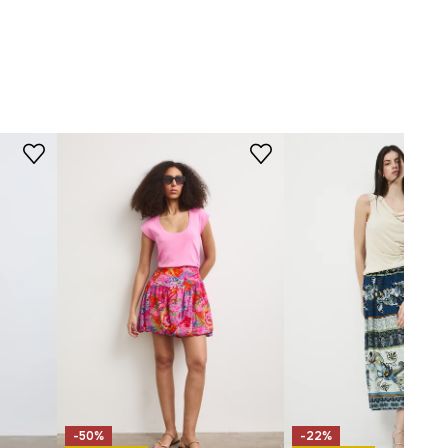
-SDD209-MLF
KRÓJ
Krój modelu
:
rozkloszowana
-50%
-22%