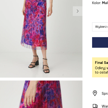
Kolor:
mu
Wybierz 
Final Sa
Odkryj w
to osta
Spr
War