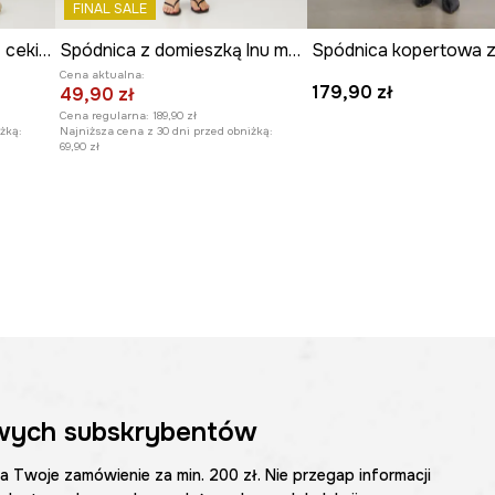
FINAL SALE
Spódnica damska midi z cekinami kolor multicolor
Spódnica z domieszką lnu midi wzorzysta
Cena aktualna:
179,90 zł
49,90 zł
Cena regularna:
189,90 zł
żką:
Najniższa cena z 30 dni przed obniżką:
69,90 zł
wych subskrybentów
na Twoje zamówienie za min. 200 zł. Nie przegap informacji