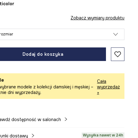
lticolor
Zobacz wymiary produktu
rozmiar
Dodaj do koszyka
le
Cała
ybrane modele z kolekcji damskiej i męskiej –
wyprzedaż
tnie dni wyprzedaży.
»
awdź dostępność w salonach
Wysyłka nawet w 24h
unki dostawy