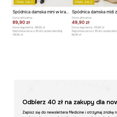
FINAL SALE
FINAL SALE
Spódnica damska mini w kratę
Cena aktualna:
Cena aktualna:
89,90 zł
49,90 zł
Cena regularna:
139,90 zł
Cena regularna:
179,90 zł
Najniższa cena z 30 dni przed obniżką:
Najniższa cena z 30 dni przed obni
139,90 zł
69,90 zł
Odbierz
40 zł
na zakupy dla no
Zapisz się do newslettera Medicine i otrzymaj zniżkę 