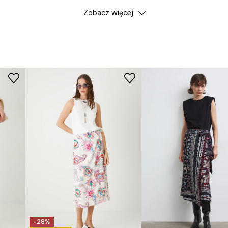
Zobacz więcej
ID Produktu
RW25
Producent
-28%