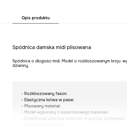
Opis produktu
Spódnica damska midi plisowana
Spódnica o długości midi. Model o rozkloszowanym kroju, 
dzianiny.
- Rozkloszowany fason.
- Elastyczna listwa w pasie.
- Plisowany materiał.
- Model wykonany z siateczkowego materiału.
- Dodatkowa warstwa materiału w postaci podszewki.
- Wzorzysta dzianina.