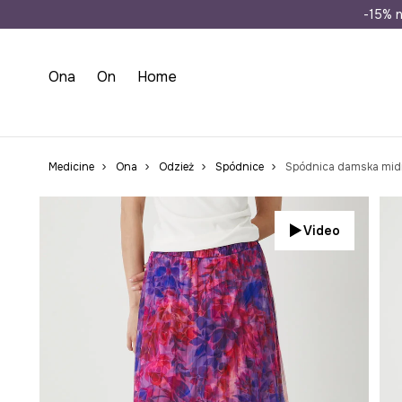
Wysyłka n
-15% n
Ona
On
Home
Medicine
Ona
Odzież
Spódnice
Spódnica damska midi
Video