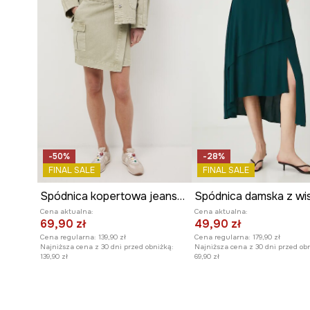
-50%
-28%
FINAL SALE
FINAL SALE
Spódnica kopertowa jeansowa
Cena aktualna:
Cena aktualna:
69,90 zł
49,90 zł
Cena regularna:
139,90 zł
Cena regularna:
179,90 zł
Najniższa cena z 30 dni przed obniżką:
Najniższa cena z 30 dni przed ob
139,90 zł
69,90 zł