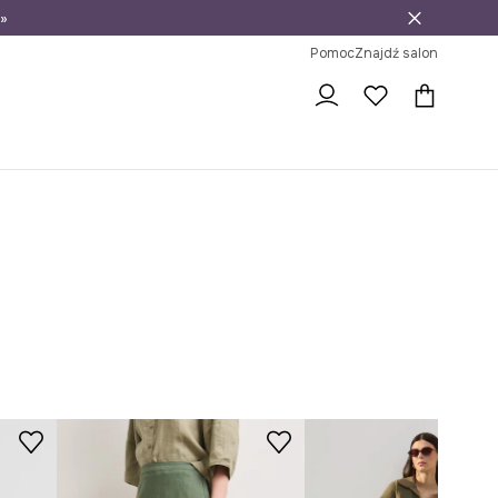
»
ni na zwrot
Pomoc
Znajdź salon