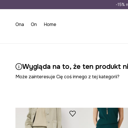
Wysyłka n
-15% n
Ona
On
Home
Wygląda na to, że ten produkt ni
Może zainteresuje Cię coś innego z tej kategorii?