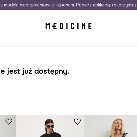
awet w 24h
a modele nieprzecenione z kuponem. Pobierz aplikację i skorzystaj 
Darmowa dostawa do salonów
30 d
e jest już dostępny.