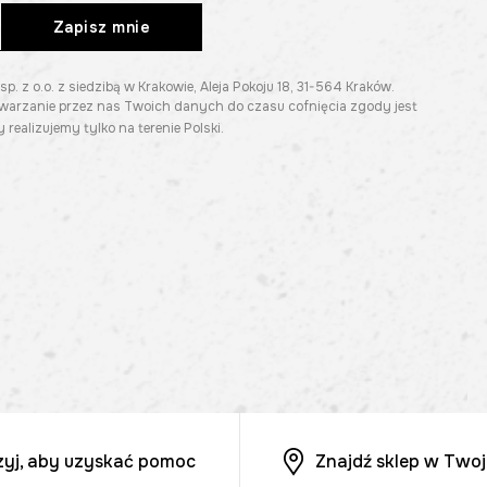
Zapisz mnie
z o.o. z siedzibą w Krakowie, Aleja Pokoju 18, 31-564 Kraków.
twarzanie przez nas Twoich danych do czasu cofnięcia zgody jest
 realizujemy tylko na terenie Polski.
zyj, aby uzyskać pomoc
Znajdź sklep w Twoj