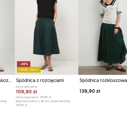
-38%
FINAL SALE
Spódnica damska z wiskozy gładka
Spódnica z rozcięciami
Spódnica rozkloszow
Cena aktualna:
139,90 zł
109,90 zł
Cena regularna:
179,90 zł
niżką:
Najniższa cena z 30 dni przed obniżką:
179,90 zł