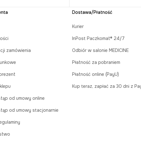
enta
Dostawa/Płatność
Kurier
ości
InPost Paczkomat® 24/7
acji zamówienia
Odbiór w salonie MEDICINE
runkowe
Płatność za pobraniem
prezent
Płatność online (PayU)
klepu
Kup teraz, zapłać za 30 dni z P
tąp od umowy online
tąp od umowy stacjonarnie
egulaminy
stwo