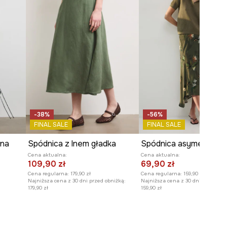
-38%
-56%
FINAL SALE
FINAL SALE
ana
Spódnica z lnem gładka
Cena aktualna:
Cena aktualna:
109,90 zł
69,90 zł
Cena regularna:
179,90 zł
Cena regularna:
159,90 zł
Najniższa cena z 30 dni przed obniżką:
Najniższa cena z 30 dni przed obn
179,90 zł
159,90 zł