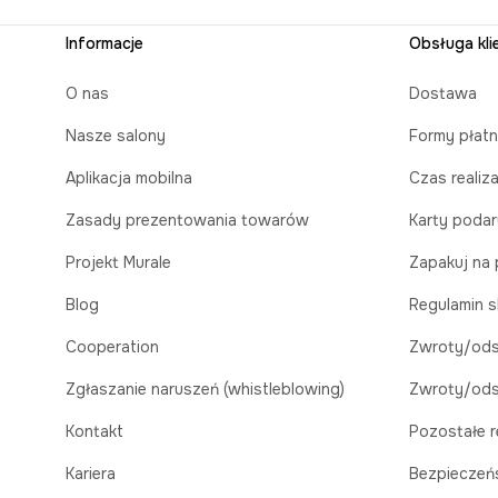
Informacje
Obsługa kli
O nas
Dostawa
Nasze salony
Formy płatn
Aplikacja mobilna
Czas realiz
Zasady prezentowania towarów
Karty poda
Projekt Murale
Zapakuj na 
Blog
Regulamin s
Cooperation
Zwroty/ods
Zgłaszanie naruszeń (whistleblowing)
Zwroty/ods
Kontakt
Pozostałe r
Kariera
Bezpieczeń